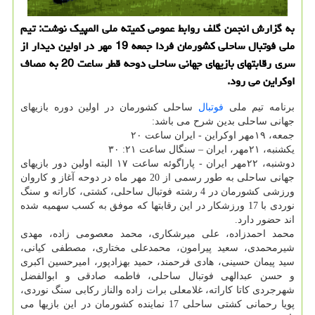
به گزارش انجمن گلف روابط عمومی كمیته ملی المپیك نوشت: تیم
ملی فوتبال ساحلی كشورمان فردا جمعه 19 مهر در اولین دیدار از
سری رقابتهای بازیهای جهانی ساحلی دوحه قطر ساعت 20 به مصاف
اوكراین می رود.
برنامه تیم ملی
فوتبال
ساحلی كشورمان در اولین دوره بازیهای
جهانی ساحلی بدین شرح می باشد:
جمعه، ۱۹مهر اوكراین - ایران ساعت ۲۰
یكشنبه، ۲۱مهر، ایران – سنگال ساعت ۲۱: ۳۰
دوشنبه، ۲۲مهر ایران - پاراگوئه ساعت ۱۷ البته اولین دور بازیهای
جهانی ساحلی به طور رسمی از 20 مهر ماه در دوحه آغاز و كاروان
ورزشی كشورمان در 4 رشته فوتبال ساحلی، كشتی، كاراته و سنگ
نوردی با 17 ورزشكار در این رقابتها كه موفق به كسب سهمیه شده
اند حضور دارد.
محمد احمدزاده، علی میرشكاری، محمد معصومی زاده، مهدی
شیرمحمدی، سعید پیرامون، محمدعلی مختاری، مصطفی كیانی،
سید پیمان حسینی، هادی فرحمند، حمید بهزادپور، امیرحسین اكبری
و حسن عبدالهی فوتبال ساحلی، فاطمه صادقی و ابوالفضل
شهرجردی كاتا كاراته، غلامعلی برات زاده والناز ركابی سنگ نوردی،
پویا رحمانی كشتی ساحلی 17 نماینده كشورمان در این بازیها می