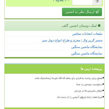
= ۶ بعلاوه ۲
ارسال نظر به انجمن
لینک دوستان انجمن گلف
تبلیغات انتخابات مجلس
مستر گرین وال | مجری و طراح انواع دیوار سبز
نمایشگاه ماشین سنگین
نمایشگاه ماشین سنگین
پربیننده ترین ها
مجمع برای ریاست به فردی رای بدهد که خاک خورده ژیمناستیک باشد
درخواست تیم ملی رد شد!
جنجال سلبریتی ها در ورزش
مبینا نعمت زاده بازیهای آسیایی را از دست داد