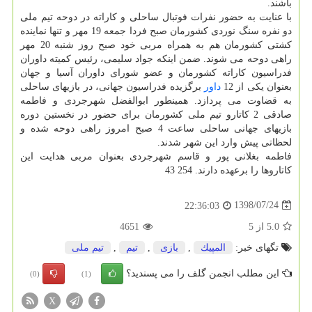
باشند.
با عنایت به حضور نفرات فوتبال ساحلی و كاراته در دوحه تیم ملی
دو نفره سنگ نوردی كشورمان صبح فردا جمعه 19 مهر و تنها نماینده
كشتی كشورمان هم به همراه مربی خود صبح روز شنبه 20 مهر
راهی دوحه می شوند. ضمن اینكه جواد سلیمی، رئیس كمیته داوران
فدراسیون كاراته كشورمان و عضو شورای داوران آسیا و جهان
بعنوان یكی از 12
داور
برگزیده فدراسیون جهانی، در بازیهای ساحلی
به قضاوت می پردازد. همینطور ابوالفضل شهرجردی و فاطمه
صادقی 2 كاتارو تیم ملی كشورمان برای حضور در نخستین دوره
بازیهای جهانی ساحلی ساعت 4 صبح امروز راهی دوحه شده و
لحظاتی پیش وارد این شهر شدند.
فاطمه بغلانی پور و قاسم شهرجردی بعنوان مربی هدایت این
كاتاروها را برعهده دارند. 254 43
1398/07/24
22:36:03
5.0
از
5
4651
تگهای خبر:
المپیك
,
بازی
,
تیم
,
تیم ملی
این مطلب انجمن گلف را می پسندید؟
(0)
(1)
X