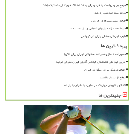
مجمع برای ریاست به فردی رای بدهد که خاک خورده ژیمناستیک باشد
درخواست تیم ملی رد شد!
جنجال سلبریتی ها در ورزش
مبینا نعمت زاده بازیهای آسیایی را از دست داد
نایب قهرمانی ساحلی بازان در کرواسی
پربحث ترین ها
مسیر آماده سازی نماینده اسکواش ایران برای ناگویا
افتخاری دیگر برای اسکواش ایران
توقع از تارتار بالاست
گفتگو با قهرمان جهان که در مبارزه با اشرار جانباز شد
جدیدترین ها