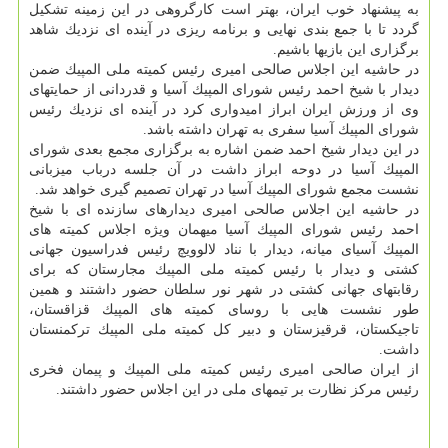
به پیشنهاد خوب ایران، بهتر است كارگروهی در این زمینه تشكیل
گردد تا با جمع بندی نهایی و برنامه ریزی در آینده ای نزدیك شاهد
برگزاری این بازیها باشیم.
در حاشیه این اجلاس صالحی امیری رئیس كمیته ملی المپیك ضمن
دیدار با شیخ احمد رئیس شورای المپیك آسیا و قدردانی از حمایتهای
وی از ورزش ایران ابراز امیدواری كرد در آینده ای نزدیك رئیس
شورای المپیك آسیا سفری به تهران داشته باشد.
در این دیدار شیخ احمد ضمن اشاره به برگزاری مجمع بعدی شورای
المپیك آسیا در دوحه ابراز داشت در آن جلسه درباب میزبانی
نشست مجمع شورای المپیك آسیا در تهران تصمیم گیری خواهد شد.
در حاشیه این اجلاس صالحی امیری دیدارهای سازنده ای با شیخ
احمد رئیس شورای المپیك آسیا میهمان ویژه اجلاس كمیته های
المپیك آسیای میانه، دیدار با نناد لالوویچ رئیس فدراسیون جهانی
كشتی و دیدار با رئیس كمیته ملی المپیك مجارستان كه برای
رقابتهای جهانی كشتی در شهر نور سلطان حضور داشتند و همین
طور نشست هایی با روسای كمیته های المپیك قزاقستان،
تاجیكستان، قرقیزستان و دبیر كل كمیته ملی المپیك تركمنستان
داشت.
از ایران صالحی امیری رئیس كمیته ملی المپیك و پیمان فخری
رئیس مركز نظارت بر تیمهای ملی در این اجلاس حضور داشتند.