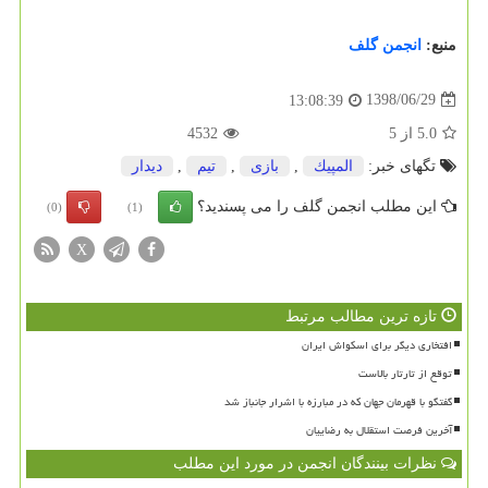
منبع:
انجمن گلف
1398/06/29
13:08:39
5.0
از
5
4532
تگهای خبر:
المپیك
,
بازی
,
تیم
,
دیدار
این مطلب انجمن گلف را می پسندید؟
(0)
(1)
X
تازه ترین مطالب مرتبط
افتخاری دیگر برای اسکواش ایران
توقع از تارتار بالاست
گفتگو با قهرمان جهان که در مبارزه با اشرار جانباز شد
آخرین فرصت استقلال به رضاییان
نظرات بینندگان انجمن در مورد این مطلب