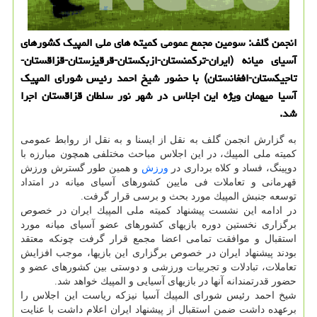
انجمن گلف: سومین مجمع عمومی كمیته های ملی المپیك كشورهای
آسیای میانه (ایران-تركمنستان-ازبكستان-قرقیزستان-قزاقستان-
تاجیكستان-افغانستان) با حضور شیخ احمد رئیس شورای المپیك
آسیا میهمان ویژه این اجلاس در شهر نور سلطان قزاقستان اجرا
شد.
به گزارش انجمن گلف به نقل از ایسنا و به نقل از روابط عمومی
كمیته ملی المپیك، در این اجلاس مباحث مختلفی همچون مبارزه با
دوپینگ، فساد و كلاه برداری در
ورزش
و همین طور گسترش ورزش
قهرمانی و تعاملات فی مایین كشورهای آسیای میانه در امتداد
توسعه جنبش المپیك مورد بحث و برسی قرار گرفت.
در ادامه این نشست پیشنهاد كمیته ملی المپیك ایران در خصوص
برگزاری نخستین دوره بازیهای كشورهای عضو آسیای میانه مورد
استقبال و موافقت تمامی اعضا مجمع قرار گرفت چونكه معتقد
بودند پیشنهاد ایران در خصوص برگزاری این بازیها، موجب افزایش
تعاملات، تبادلات و تجربیات ورزشی و دوستی بین كشورهای عضو و
حضور قدرتمندانه آنها در بازیهای آسیایی و المپیك خواهد شد.
شیخ احمد رئیس شورای المپیك آسیا نیزكه ریاست این اجلاس را
برعهده داشت ضمن استقبال از پیشنهاد ایران اعلام داشت با عنایت