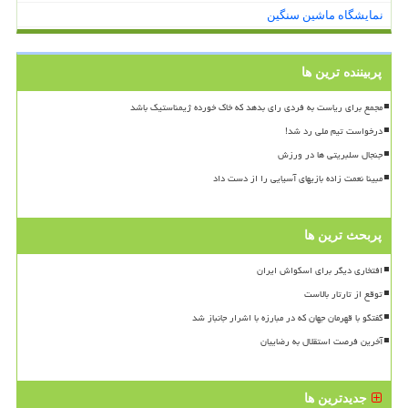
نمایشگاه ماشین سنگین
پربیننده ترین ها
مجمع برای ریاست به فردی رای بدهد که خاک خورده ژیمناستیک باشد
درخواست تیم ملی رد شد!
جنجال سلبریتی ها در ورزش
مبینا نعمت زاده بازیهای آسیایی را از دست داد
پربحث ترین ها
افتخاری دیگر برای اسکواش ایران
توقع از تارتار بالاست
گفتگو با قهرمان جهان که در مبارزه با اشرار جانباز شد
آخرین فرصت استقلال به رضاییان
جدیدترین ها