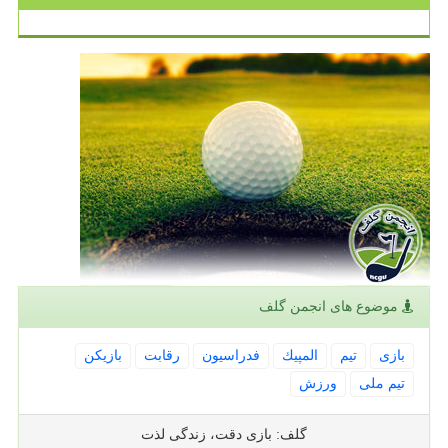
موضوع های انجمن گلف
بازی
تیم
المپیك
فدراسیون
رقابت
بازیكن
تیم ملی
ورزش
گلف: بازی دقت، زندگی لذت