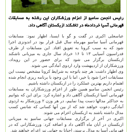
رئیس انجمن سامبو از اعزام ورزشکاران این رشته به مسابقات
قهرمانی آسیا خردادماه در تاشکند ازبکستان آگاهی داد.
عباسعلی اکبری در گفت و گو با ایسنا، اظهار نمود: مسابقات
قهرمانی آسیا سامبو مهرماه سال قبل قرار بود در اندونزی اجرا
شود که به سبب کرونا به تعویق افتاد. این مسابقات از طرف
فدراسیون آسیایی ۱۳ تا ۱۶ خرداد سال جاری به میزبانی تاشکند
ازبکستان برگزار می شود که برای حضور در این رویداد،
ورزشکاران از اردیبهشت وارد اردوی آمادگی می شوند.
وی اظهار داشت: هر چند باتوجه به شرایط کرونا مشخص نیست این
مسابقات اجرا شود یا خیر، اما با این وجود با برنامه ریزی انجام شده
اهتمام داریم بهترین عملکرد را در ازبکستان داشته باشیم.
رئیس انجمن سامبو همین طور از اعزام ورزشکاران به مسابقات
قهرمانی آسیا ازبکستان آگاهی داد و اشاره کرد: برای این که بتوانیم
به حداکثر مدالها دست پیدا نماییم، در هر وزن ۲ ورزشکار به اردوی
آمادگی دعوت خواهند شد که از بین آنها کسانی که شانس کسب
مدال داشته باشند به ازبکستان اعزام می شوند.
اکبری در آخر از برگزاری مسابقات جهانی سامبو به میزبانی
ازبکستان در آبان ماه آگاهی داد و اضافه کرد: ورزشکارانی که در
قهرمانی آسیا به مدال برسند، احیانا به جهانی نیز اعزام خواهند شد.