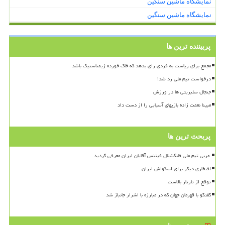
نمایشگاه ماشین سنگین
نمایشگاه ماشین سنگین
پربیننده ترین ها
مجمع برای ریاست به فردی رای بدهد که خاک خورده ژیمناستیک باشد
درخواست تیم ملی رد شد!
جنجال سلبریتی ها در ورزش
مبینا نعمت زاده بازیهای آسیایی را از دست داد
پربحث ترین ها
افتخاری دیگر برای اسکواش ایران
توقع از تارتار بالاست
گفتگو با قهرمان جهان که در مبارزه با اشرار جانباز شد