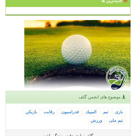
جدیدترین ها
موضوع های انجمن گلف
بازی
تیم
المپیك
فدراسیون
رقابت
بازیكن
تیم ملی
ورزش
گلف: بازی دقت، زندگی لذت