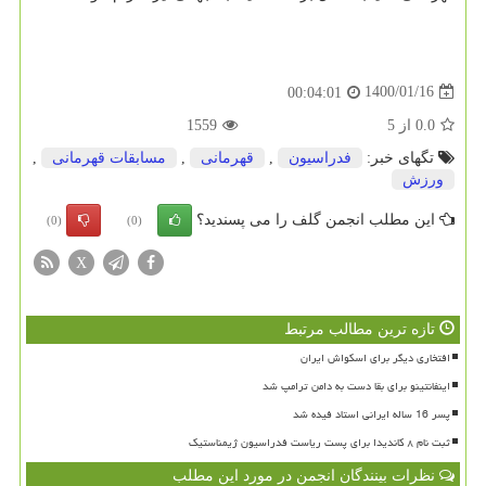
1400/01/16
00:04:01
0.0
از
5
1559
تگهای خبر:
فدراسیون
,
قهرمانی
,
مسابقات قهرمانی
,
ورزش
این مطلب انجمن گلف را می پسندید؟
(0)
(0)
X
تازه ترین مطالب مرتبط
افتخاری دیگر برای اسکواش ایران
اینفانتینو برای بقا دست به دامن ترامپ شد
پسر 16 ساله ایرانی استاد فیده شد
ثبت نام ۸ کاندیدا برای پست ریاست فدراسیون ژیمناستیک
نظرات بینندگان انجمن در مورد این مطلب