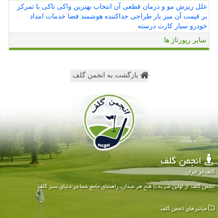
علل ریزش مو و درمان قطعی آن
انتخاب بهترین واکی تاکی با تمرکز
بر قیمت آن
میز بار طراحی جداکننده هوشمند فضا
خدمات امداد
خودرو سیار کارت درسته
سایر رپورتاژ ها
بازگشت به انجمن گلف
انجمن گلف
گلف در ایران
انجمن گلف: از اولین ضربه تا فتح هر میدان، راهنمای جامع شما در دنیای سبز گلف
میانبرهای انجمن گلف