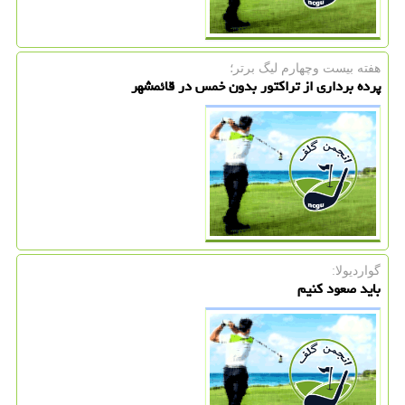
هفته بیست وچهارم لیگ برتر؛
پرده برداری از تراکتور بدون خمس در قائمشهر
گواردیولا:
باید صعود کنیم