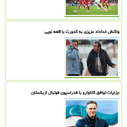
واکنش خداداد عزیزی به کدورت با قلعه نویی
جزئیات توافق کاناوارو با فدراسیون فوتبال ازبکستان