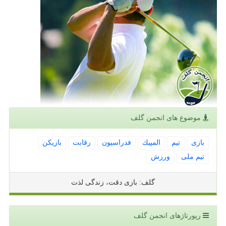
موضوع های انجمن گلف
بازی
تیم
المپیك
فدراسیون
رقابت
بازیكن
تیم ملی
ورزش
گلف: بازی دقت، زندگی لذت
رپورتاژهای انجمن گلف