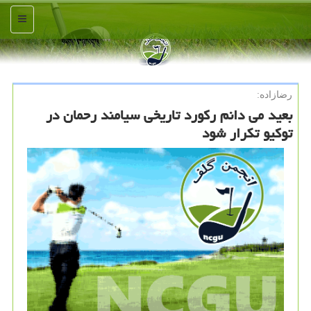
منو
رضازاده:
بعید می دانم ركورد تاریخی سیامند رحمان در
توكیو تكرار شود