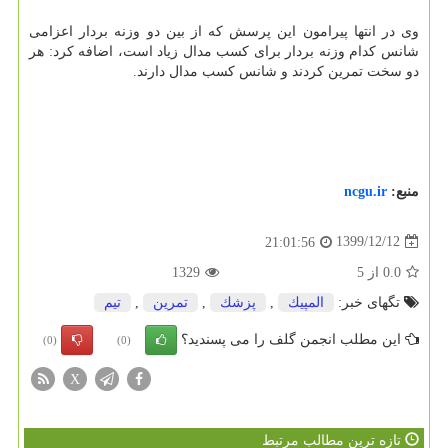
وی در انتها پیرامون این پرسش که از بین دو وزنه بردار اعزامی
شانس کدام وزنه بردار برای کسب مدال زیاد است، اضافه کرد: هر
دو سخت تمرین کردند و شانس کسب مدال دارند.
منبع:
ncgu.ir
1399/12/12
21:01:56
0.0
از
5
1329
تگهای خبر:
المپیك
,
پزشك
,
تمرین
,
تیم
این مطلب انجمن گلف را می پسندید؟
(0)
(0)
X
تازه ترین مطالب مرتبط