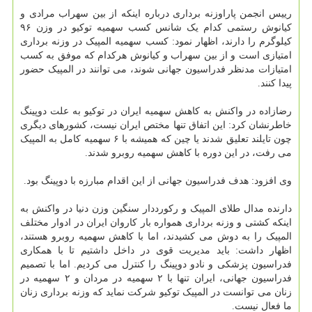
رییس انجمن پاراوزنه برداری درباره اینکه از بین سهراب مرادی و
کیانوش رستمی کدام یک شانس کسب سهمیه توکیو در وزن ۹۶
کیلوگرم را دارند، اظهار نمود: کسب سهمیه المپیک در وزنه برداری
امتیازی است و از بین سهراب و کیانوش هرکدام که موفق به کسب
امتیازات مدنظر فدراسیون جهانی شوند، می توانند در المپیک حضور
پیدا کنند.
رضازاده در واکنش به کاهش سهمیه ایران در توکیو به علت دوپینگ
خاطرنشان کرد: این اتفاق تنها مختص ایران نیست، کشورهای دیگری
چون تایلند تعلیق شدند یا چین که همیشه با ۶ سهمیه کامل به المپیک
می رفت، در این دوره با کاهش سهمیه روبرو شدند.
وی افزود: هدف فدراسیون جهانی از این اقدام مبارزه با دوپینگ بود.
دارنده مدال طلای المپیک و رکورددار سنگین وزن دنیا در واکنش به
اینکه کشتی و وزنه برداری همواره بار کاروان ایران در ادوار مختلف
المپیک را به دوش می کشیدند، اما با کاهش سهمیه روبرو هستند،
اظهار داشت: باید مدیریت قوی در داخل داشتیم تا با همکاری
فدراسیون پزشکی و نادو دوپینگ را کنترل می کردیم. اما با تصمیم
فدراسیون جهانی، ایران تنها با ۲ سهمیه در مردان و ۲ سهمیه در
زنان می توانست در المپیک توکیو شرکت نماید که وزنه برداری زنان
ما فعال نیست.