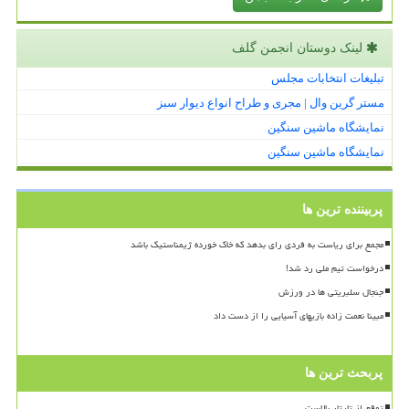
لینک دوستان انجمن گلف
تبلیغات انتخابات مجلس
مستر گرین وال | مجری و طراح انواع دیوار سبز
نمایشگاه ماشین سنگین
نمایشگاه ماشین سنگین
پربیننده ترین ها
مجمع برای ریاست به فردی رای بدهد که خاک خورده ژیمناستیک باشد
درخواست تیم ملی رد شد!
جنجال سلبریتی ها در ورزش
مبینا نعمت زاده بازیهای آسیایی را از دست داد
پربحث ترین ها
توقع از تارتار بالاست