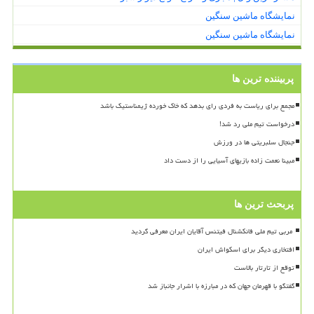
نمایشگاه ماشین سنگین
نمایشگاه ماشین سنگین
پربیننده ترین ها
مجمع برای ریاست به فردی رای بدهد که خاک خورده ژیمناستیک باشد
درخواست تیم ملی رد شد!
جنجال سلبریتی ها در ورزش
مبینا نعمت زاده بازیهای آسیایی را از دست داد
پربحث ترین ها
افتخاری دیگر برای اسکواش ایران
توقع از تارتار بالاست
گفتگو با قهرمان جهان که در مبارزه با اشرار جانباز شد