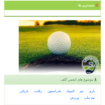
جدیدترین ها
موضوع های انجمن گلف
بازی
تیم
المپیك
فدراسیون
رقابت
بازیكن
تیم ملی
ورزش