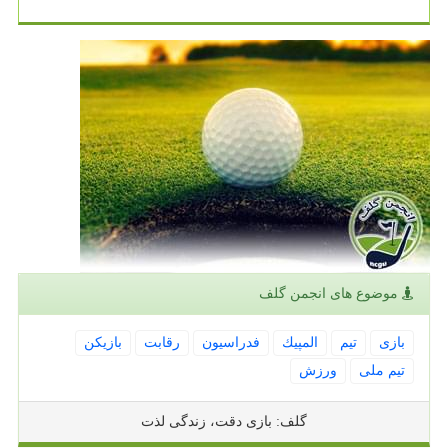
موضوع های انجمن گلف
بازی
تیم
المپیك
فدراسیون
رقابت
بازیكن
تیم ملی
ورزش
گلف: بازی دقت، زندگی لذت