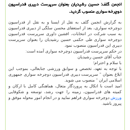
انجمن گلف: حسین رشیدیان بعنوان سرپرست دبیری فدراسیون
دوچرخه سواری منصوب گردید.
به گزارش انجمن گلف به نقل از ایسنا و به نقل از فدراسیون
دوچرخه سواری، بعد از استعفای محسن سلگی از دبیری فدراسیون
به سبب شرکت در انتخابات، افشین داوری سرپرست فدراسیون
دوچرخه سواری طی حکمی حسین رشیدیان را بعنوان سرپرست
دبیری این فدراسیون منصوب نمود.
در حکم سرپرست فدراسیون دوچرخه سواری آمده است:
جناب آقای حسین رشیدیان
با سلام و احترام؛
با توجه به تعهد، تخصص و سوابق ورزشی جنابعالی، بموجب این
ابلاغ بعنوان " سرپرست دبیری فدراسیون دوچرخه سواری جمهوری
اسلامی ایران " منصوب می شوید.
امید است با اتکال به پروردگار متعال، هماهنگی کامل با ارکان و
کمیته های فدراسیون، زمینه را جهت رشد، توسعه و شکوفایی
ورزش
دوچرخه سواری فراهم نمایید و در انجام امور محوله موفق و
پیروز باشید.