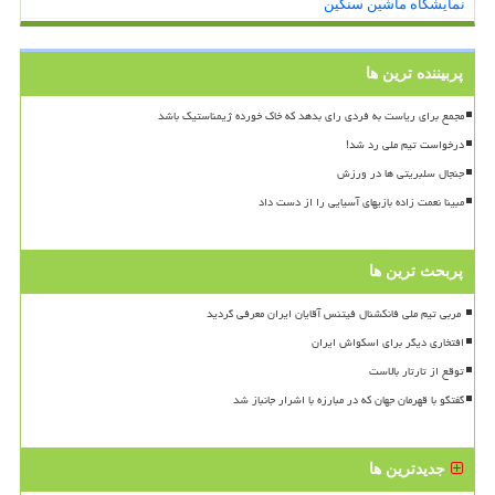
نمایشگاه ماشین سنگین
پربیننده ترین ها
مجمع برای ریاست به فردی رای بدهد که خاک خورده ژیمناستیک باشد
درخواست تیم ملی رد شد!
جنجال سلبریتی ها در ورزش
مبینا نعمت زاده بازیهای آسیایی را از دست داد
پربحث ترین ها
افتخاری دیگر برای اسکواش ایران
توقع از تارتار بالاست
گفتگو با قهرمان جهان که در مبارزه با اشرار جانباز شد
جدیدترین ها