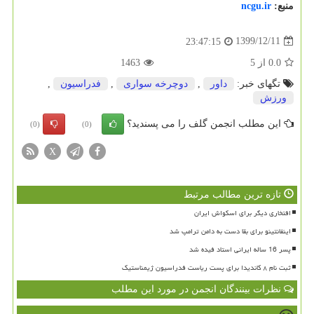
منبع:
ncgu.ir
1399/12/11
23:47:15
0.0
از
5
1463
تگهای خبر:
داور
,
دوچرخه سواری
,
فدراسیون
,
ورزش
این مطلب انجمن گلف را می پسندید؟
(0)
(0)
X
تازه ترین مطالب مرتبط
افتخاری دیگر برای اسکواش ایران
اینفانتینو برای بقا دست به دامن ترامپ شد
پسر 16 ساله ایرانی استاد فیده شد
ثبت نام ۸ کاندیدا برای پست ریاست فدراسیون ژیمناستیک
نظرات بینندگان انجمن در مورد این مطلب