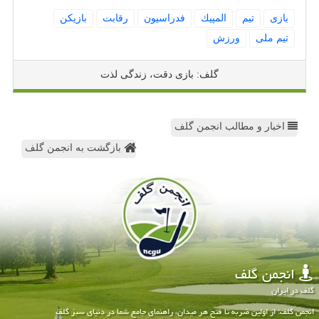
بازی
تیم
المپیك
فدراسیون
رقابت
بازیكن
تیم ملی
ورزش
گلف: بازی دقت، زندگی لذت
اخبار و مطالب انجمن گلف
بازگشت به انجمن گلف
انجمن گلف
گلف در ایران
انجمن گلف: از اولین ضربه تا فتح هر میدان، راهنمای جامع شما در دنیای سبز گلف