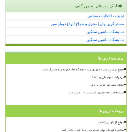
لینک دوستان انجمن گلف
تبلیغات انتخابات مجلس
مستر گرین وال | مجری و طراح انواع دیوار سبز
نمایشگاه ماشین سنگین
نمایشگاه ماشین سنگین
پربیننده ترین ها
مجمع برای ریاست به فردی رای بدهد که خاک خورده ژیمناستیک باشد
درخواست تیم ملی رد شد!
جنجال سلبریتی ها در ورزش
مبینا نعمت زاده بازیهای آسیایی را از دست داد
پربحث ترین ها
توقع از تارتار بالاست
گفتگو با قهرمان جهان که در مبارزه با اشرار جانباز شد