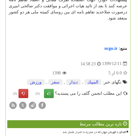
عرضه کنند تا بعد از تائید هیات اجرائی و موافقت دکتر صالحی امیری
درصورت صلاحدید تفاهم نامه ای بین روسای کمیته ملی هر دو کشور
منعقد شود.
منبع:
ncgu.ir
1399/12/11
14:58:23
0.0
از
5
1398
تگهای خبر:
المپیك
,
دیدار
,
سفر
,
ورزش
این مطلب انجمن گلف را می پسندید؟
(0)
(0)
X
تازه ترین مطالب مرتبط
گفتگو با قهرمان جهان که در مبارزه با اشرار جانباز شد