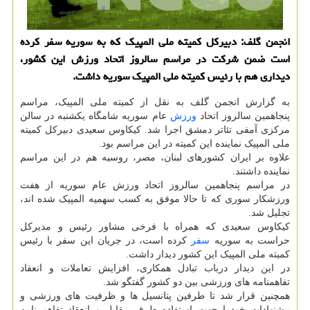
انجمن گلف: دبیرکل کمیته ملی المپیک که به سوریه سفر کرده
است ضمن شرکت در مراسم سالروز اتحاد ورزش این کشور،
دیداری هم با رئیس کمیته ملی المپیک سوریه داشت.
به گزارش انجمن گلف به نقل از کمیته ملی المپیک، مراسم
پنجاهمین سالروز اتحاد
ورزش
عام سوریه شامگاه یکشنبه در سالن
مرکزی آمفی تئاتر دمشق اجرا شد. کیکاوس سعیدی دبیرکل کمیته
ملی المپیک نماینده این کمیته در این مراسم بود.
علاوه بر ایران کشورهای لبنان، مصر، روسیه هم در این مراسم
نماینده داشتند.
در مراسم پنجاهمین سالروز اتحاد ورزش عام سوریه از هفت
ورزشکار سوری که تا حالا موفق به کسب سهمیه المپیک شده اند،
تجلیل شد.
کیکاوس سعیدی که همراه با فرخی مشاور رئیس و مدیرکل
حراست به سوریه
سفر
کرده است، در جریان این سفر با رئیس
کمیته ملی المپیک این کشور دیدار داشت.
در این دیدار درباب تبادل همکاری، افزایش تعاملات و انعقاد
تفاهمنامه های ورزشی بین دو کشور گفتگو شد.
همچنین قرار شد تا طرفین پتانسیل ها و ظرفیت های ورزشی و
پیشنهادات خودرا جهت استفاده طرف مقابل و انعقاد تفاهم نامه