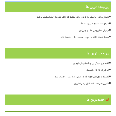
پربیننده ترین ها
مجمع برای ریاست به فردی رای بدهد که خاک خورده ژیمناستیک باشد
درخواست تیم ملی رد شد!
جنجال سلبریتی ها در ورزش
مبینا نعمت زاده بازیهای آسیایی را از دست داد
پربحث ترین ها
افتخاری دیگر برای اسکواش ایران
توقع از تارتار بالاست
گفتگو با قهرمان جهان که در مبارزه با اشرار جانباز شد
آخرین فرصت استقلال به رضاییان
جدیدترین ها