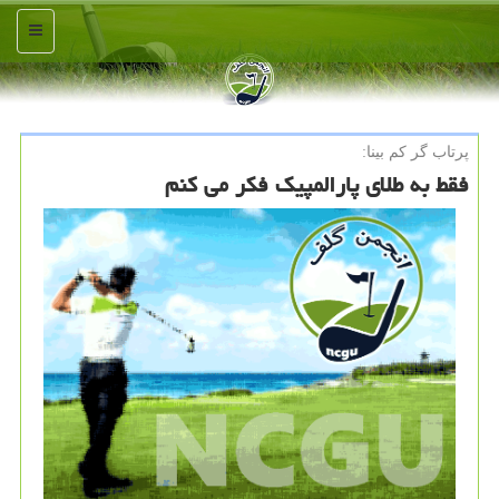
منو
پرتاب گر كم بینا:
فقط به طلای پارالمپیك فكر می كنم