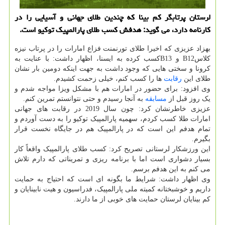
لرستان پرتابگر کم بینا که چندین طلای جهانی و آسیایی را در
کارنامه دارد، می گوید: هدفش کسب طلای پارالمپیک توکیو است.
بهزاد عزیزی که اخیرا طلای تورنمنت فزاع امارات را در پرتاب نیزه
کلاسB12 و B13کسب کرده به ایسنا، اظهار داشت: با عنایت به
کرونا و سختی هایی که وجود داشت به جهت اینکه دومین بار نشان
طلای این
رقابت
ها را کسب کنم، خیلی زحمت کشیدم.
وی افزود: برای حضور در امارات هم با مشکل ویزا مواجه شدم و
یک روز قبل از
مسابقه
به آنجا رسیدم و حتی نتوانستم تمرین کنم.
عزیزی خاطرنشان کرد: چون سال 2019 در رقابت های جهانی
امارات طلا کسب کردم، سهمیه پارالمپیک توکیو را به دست آوردم و
تمام هدفم این است که در پارالمپیک هم در جایگاه نخست قرار
بگیرم.
این ورزشکار لرستانی تصریح کرد: کسب طلای پارالمپیک واقعاً کار
بسیار دشواری است اما با برنامه ریزی و تمریناتی که دارم تلاش
می کنم به این هدفم برسم.
وی اظهار داشت: شرایط ما بگونه ای است که احتیاج به حمایت
داریم و خوشبختانه کمیته ملی پارالمپیک، فدراسیون و هیت نابینایان و
کم بینایان لرستان حمایت های خوبی از ما دارند.