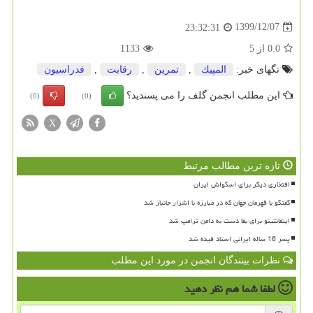
1399/12/07
23:32:31
0.0
از
5
1133
تگهای خبر:
المپیك
,
تمرین
,
رقابت
,
فدراسیون
این مطلب انجمن گلف را می پسندید؟
(0)
(0)
X
تازه ترین مطالب مرتبط
افتخاری دیگر برای اسکواش ایران
گفتگو با قهرمان جهان که در مبارزه با اشرار جانباز شد
اینفانتینو برای بقا دست به دامن ترامپ شد
پسر 16 ساله ایرانی استاد فیده شد
نظرات بینندگان انجمن در مورد این مطلب
لطفا شما هم
نظر دهید