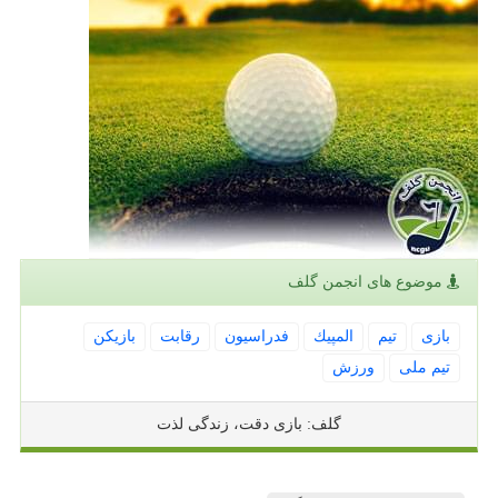
موضوع های انجمن گلف
بازی
تیم
المپیك
فدراسیون
رقابت
بازیكن
تیم ملی
ورزش
گلف: بازی دقت، زندگی لذت