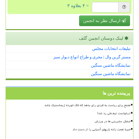
= ۴ بعلاوه ۳
ارسال نظر به انجمن
لینک دوستان انجمن گلف
تبلیغات انتخابات مجلس
مستر گرین وال | مجری و طراح انواع دیوار سبز
نمایشگاه ماشین سنگین
نمایشگاه ماشین سنگین
پربیننده ترین ها
مجمع برای ریاست به فردی رای بدهد که خاک خورده ژیمناستیک باشد
درخواست تیم ملی رد شد!
جنجال سلبریتی ها در ورزش
مبینا نعمت زاده بازیهای آسیایی را از دست داد