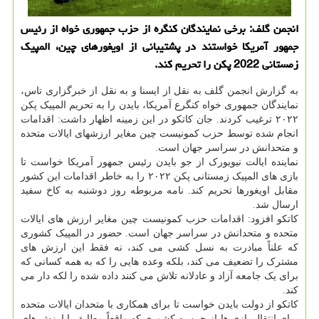
انجمن گلف: برخی نمایندگان کنگره از حزب جمهوری خواه از رئیس
جمهور آمریکا خواستند در پشتیبانی از اویغورهای چین، المپیک
زمستانی 2022 پکن را تحریم کند.
به گزارش انجمن گلف به نقل از ایسنا و به نقل از خبرگزاری تاس،
نمایندگان جمهوری خواه کنگرع آمریکا، بایدن را به تحریم المپیک پکن
۲۰۲۲ ترغیب کردند. جان کاتکو در این زمینه اظهار داشت: اقدامات
انجام شده توسط حزب کمونیست چین مغایر ارزشهای ایالات متحده
و متحدانش در سراسر جهان است.
نماینده ایالت نیویورک از جو بایدن رئیس جمهور آمریکا خواست تا
بازی های المپیک زمستانی پکن ۲۰۲۲ را به خاطر اقدامات این کشور
مقابل اویغورها تحریم کند. نامه مربوطه روز دوشنبه به کاخ سفید
ارسال شد.
کاتکو افزود: اقدامات حزب کمونیست چین مغایر ارزش های ایالات
متحده و متحدانش در سراسر جهان است. حضور در المپیک کشوری
که علناً مبادرت به نسل کشی می کند، نه فقط این ارزش های
مشترک را تضعیف می کند، بلکه وعده هایی را که به همه کسانی که
برای یک جامعه آزاد و عادلانه تلاش می کنند داده شده را لکه دار می
کند.
کاتکو از دولت بایدن خواست تا برای همکاری با متحدان ایالات متحده
برای انتقال بازی ها از چین به کشوری که واقعاً مطابق با ارزش های