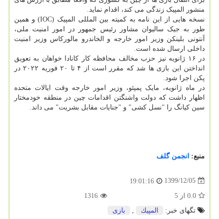
منشور المپیک زندگی می کند، اقدام نماید.
نسخه هایی از این نامه به کمیته بین المللی المپیک (IOC) و همین
طور به جیک سالیوان مشاور رئیس جمهور در امور امنیت ملی،
آنتونی بلینکن وزیر امور خارجه و الخاندرو مالورکاس وزیر امنیت
داخلی ارسال شده است.
در ۱۶ ژانویه نیز حزب مخالف محافظه کار کانادا خواهان به تعویق
انداختن این بازی ها شد که مقرر است از ۴ تا ۲۰ فوریه ۲۰۲۲ در
پکن اجرا شود.
در ماه ژانویه، مایک پمپئو، وزیر امور خارجه وقت ایالات متحده
اظهار داشت که دولت واشنگتن اقدامات چین در منطقه خودمختار
سین کیانگ را "نسل کشی" و "جنایات مقابل بشریت" می داند.
منبع:
انجمن گلف
1399/12/05
19:01:16
0.0
از
5
1316
تگهای خبر:
المپیك
,
بازی