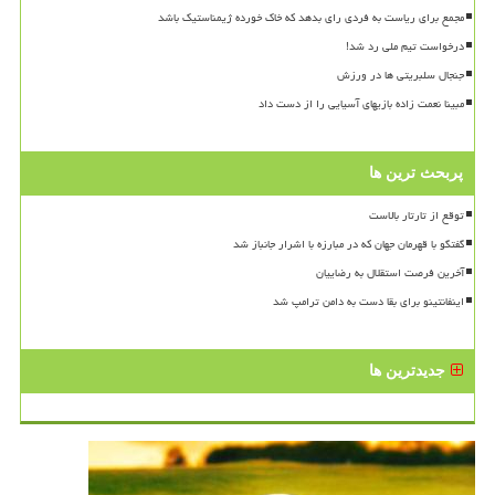
مجمع برای ریاست به فردی رای بدهد که خاک خورده ژیمناستیک باشد
درخواست تیم ملی رد شد!
جنجال سلبریتی ها در ورزش
مبینا نعمت زاده بازیهای آسیایی را از دست داد
پربحث ترین ها
توقع از تارتار بالاست
گفتگو با قهرمان جهان که در مبارزه با اشرار جانباز شد
آخرین فرصت استقلال به رضاییان
اینفانتینو برای بقا دست به دامن ترامپ شد
جدیدترین ها