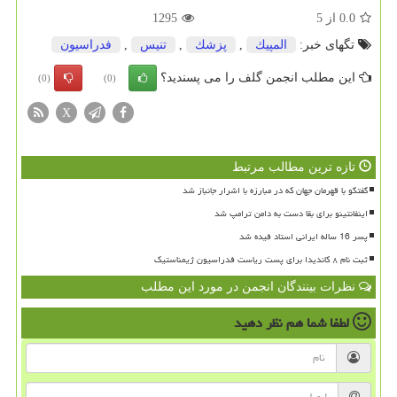
0.0
از
5
1295
تگهای خبر:
المپیك
,
پزشك
,
تنیس
,
فدراسیون
این مطلب انجمن گلف را می پسندید؟
(0)
(0)
X
تازه ترین مطالب مرتبط
گفتگو با قهرمان جهان که در مبارزه با اشرار جانباز شد
اینفانتینو برای بقا دست به دامن ترامپ شد
پسر 16 ساله ایرانی استاد فیده شد
ثبت نام ۸ کاندیدا برای پست ریاست فدراسیون ژیمناستیک
نظرات بینندگان انجمن در مورد این مطلب
لطفا شما هم
نظر دهید