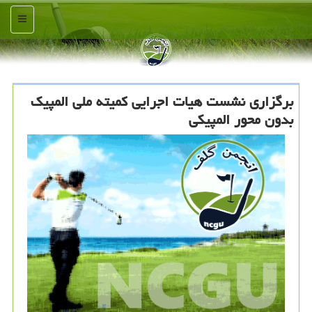
منو
برگزاری نشست هیات اجرایی كمیته ملی المپیك
بدون محور المپیكی