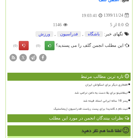
1399/11/24
19:03:41
0.0
از
5
1146
تگهای خبر:
باشگاه
,
فدراسیون
,
ورزش
این مطلب انجمن گلف را می پسندید؟
(0)
(0)
X
تازه ترین مطالب مرتبط
افتخاری دیگر برای اسکواش ایران
اینفانتینو برای بقا دست به دامن ترامپ شد
پسر 16 ساله ایرانی استاد فیده شد
ثبت نام ۸ کاندیدا برای پست ریاست فدراسیون ژیمناستیک
نظرات بینندگان انجمن در مورد این مطلب
لطفا شما هم
نظر دهید