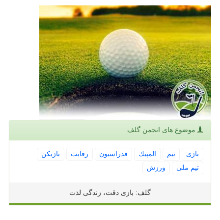
موضوع های انجمن گلف
بازی
تیم
المپیك
فدراسیون
رقابت
بازیكن
تیم ملی
ورزش
گلف: بازی دقت، زندگی لذت