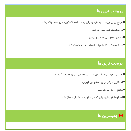
پربیننده ترین ها
مجمع برای ریاست به فردی رای بدهد که خاک خورده ژیمناستیک باشد
درخواست تیم ملی رد شد!
جنجال سلبریتی ها در ورزش
مبینا نعمت زاده بازیهای آسیایی را از دست داد
پربحث ترین ها
افتخاری دیگر برای اسکواش ایران
توقع از تارتار بالاست
گفتگو با قهرمان جهان که در مبارزه با اشرار جانباز شد
جدیدترین ها