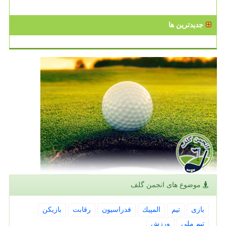
جدیدترین ها
موضوع های انجمن گلف
بازی
تیم
المپیك
فدراسیون
رقابت
بازیكن
تیم ملی
ورزش