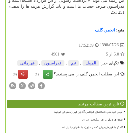
این زمینه می گوید: « برداشت رسولی از این قرارداد اشتباه است و
فدراسیون طرف حساب ما است و باید گزارش هزینه ها را بدهد.»
251 251
منبع:
انجمن گلف
1398/07/26
17:52:39
5.0
از
5
4961
تگهای خبر:
المپیك
,
تیم
,
فدراسیون
,
قهرمانی
این مطلب انجمن گلف را می پسندید؟
(0)
(1)
X
تازه ترین مطالب مرتبط
افتخاری دیگر برای اسکواش ایران
گفتگو با قهرمان جهان که در مبارزه با اشرار جانباز شد