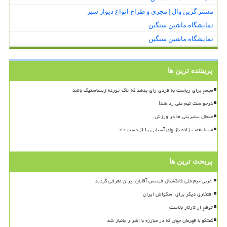
مستر گرین وال | مجری و طراح انواع دیوار سبز
نمایشگاه ماشین سنگین
نمایشگاه ماشین سنگین
پربیننده ترین ها
مجمع برای ریاست به فردی رای بدهد که خاک خورده ژیمناستیک باشد
درخواست تیم ملی رد شد!
جنجال سلبریتی ها در ورزش
مبینا نعمت زاده بازیهای آسیایی را از دست داد
پربحث ترین ها
افتخاری دیگر برای اسکواش ایران
توقع از تارتار بالاست
گفتگو با قهرمان جهان که در مبارزه با اشرار جانباز شد