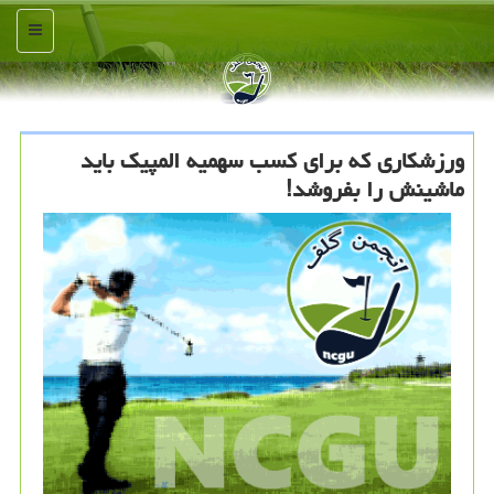
منو
ورزشكاری كه برای كسب سهمیه المپیك باید
ماشینش را بفروشد!