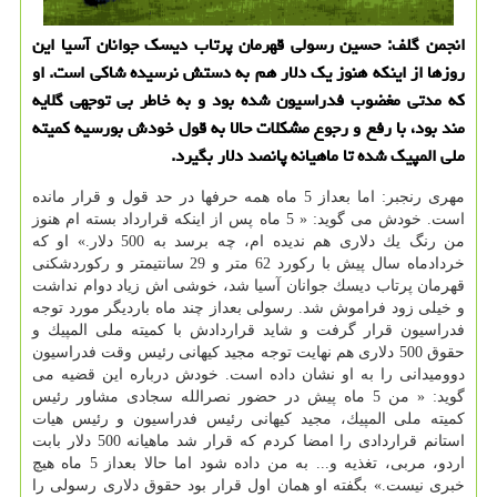
انجمن گلف: حسین رسولی قهرمان پرتاب دیسك جوانان آسیا این
روزها از اینكه هنوز یك دلار هم به دستش نرسیده شاكی است. او
كه مدتی مغضوب فدراسیون شده بود و به خاطر بی توجهی گلایه
مند بود، با رفع و رجوع مشكلات حالا به قول خودش بورسیه كمیته
ملی المپیك شده تا ماهیانه پانصد دلار بگیرد.
مهری رنجبر: اما بعداز 5 ماه همه حرفها در حد قول و قرار مانده
است. خودش می گوید: « 5 ماه پس از اینكه قرارداد بسته ام هنوز
من رنگ یك دلاری هم ندیده ام، چه برسد به 500 دلار.» او كه
خردادماه سال پیش با ركورد 62 متر و 29 سانتیمتر و ركوردشكنی
قهرمان پرتاب دیسك جوانان آسیا شد، خوشی اش زیاد دوام نداشت
و خیلی زود فراموش شد. رسولی بعداز چند ماه باردیگر مورد توجه
فدراسیون قرار گرفت و شاید قراردادش با كمیته ملی المپیك و
حقوق 500 دلاری هم نهایت توجه مجید كیهانی رئیس وقت فدراسیون
دوومیدانی را به او نشان داده است. خودش درباره این قضیه می
گوید: « من 5 ماه پیش در حضور نصرالله سجادی مشاور رئیس
كمیته ملی المپیك، مجید كیهانی رئیس فدراسیون و رئیس هیات
استانم قراردادی را امضا كردم كه قرار شد ماهیانه 500 دلار بابت
اردو، مربی، تغذیه و... به من داده شود اما حالا بعداز 5 ماه هیچ
خبری نیست.» بگفته او همان اول قرار بود حقوق دلاری رسولی را