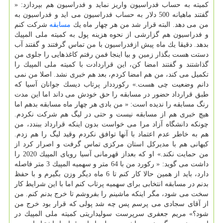
كمیته به حساب فدراسیون واریز نماید و فدراسیون هم بپردازد: «
گفتند ماهیانه 500 دلار به حساب فدراسیون می اید و فدراسیون به
من می دهد. البته قرار شد من هر چهار ماه یك
مسابقه
شركت كنم
و فدراسیون هم گزارشی از نحوه هزینه پول به كمیته ملی المپیك
بدهد. دقیقا یك ماه پیش ازفدراسیون با من تماس گرفتند و گفتند آب
دستت هست بگذار زمین و بیا اینجا فمن رفتم كاغذهایی را جلوی من
گذاشتند و گفتند امضا كن، این قراردادت با كمیته ملی المپیك را
تكمیل می كند، من هم امضا كردم، بعد هم خبری نشد. اصلا من نمی
دانم وضعیت چی هست.» ركورددار پرتاب دیسك جوانان آسیا كه
طبق قرارداد حضور در مسابقه را حق خودش می داند اما این مدت
رنگ مسابقه را ندیده است: « من بادی هر چهار ماه مسابقه بدهم اما
هیچ خبری هم از مسابقه نیست و حتی در لیگ هم شركت نكردم.
چونكه دانشگاه آزاد مرا می خواست بدون اینكه قرارداد ببندد، من
هم به خاطر عدم اعتماد با آنها توافق نكردم وقید لیگ را هم زدم.
كیهانی هم با مدیركل استان مركزی تماس گرفت و اصرار كرد از
من حمایت نكند.» او كه بعداز قهرمانی آسیا رویای المپیك 2020 را
داشت می گوید: « ركورد من با 64 متر و سهمیه المپیك 3 متر فاصله
دارد، باید از همین حالا كار كنم تا 6 ماه دیگر وزن بگیرم و با حفظ
بدنم در مسابقه انتخابی برای سهمیه پرتاب كنم اما با این شرایط كار
سخت می شود، مگر اینكه ماشینم را بفروشم تا خرج بدنم كنم. من
از آقای سجادی می پرسم پس چه شد پولی كه قرار بود خرج من
شود؟» مریم جعفری سرپرست سولیداریتی كمیته ملی المپیك در