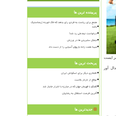
پربیننده ترین ها
مجمع برای ریاست به فردی رای بدهد که خاک خورده ژیمناستیک
باشد
درخواست تیم ملی رد شد!
جنجال سلبریتی ها در ورزش
مبینا نعمت زاده بازیهای آسیایی را از دست داد
ثر ایست
پربحث ترین ها
دال آور
افتخاری دیگر برای اسکواش ایران
توقع از تارتار بالاست
گفتگو با قهرمان جهان که در مبارزه با اشرار جانباز شد
آخرین فرصت استقلال به رضاییان
جدیدترین ها