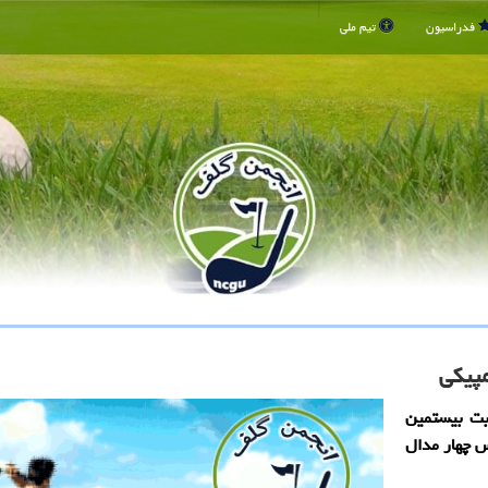
فدراسیون
تیم ملی
بت بیستمین
س چهار مدال