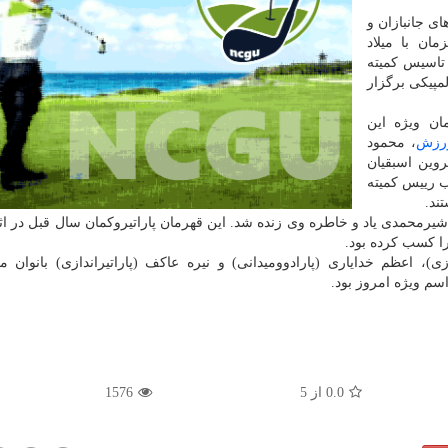
ی جانبازان و
ان با میلاد
تاسیس کمیته
لمپیکی برگزار
ان ویژه این
رزش
، محمود
وین اسبقیان
ب رییس کمیته
ند.
شیرمحمدی یاد و خاطره وی زنده شد. این قهرمان پاراتیروکمان سال قبل در ا
ا کسب کرده بود.
زی)، اعظم خدایاری (پارادوومیدانی) و نیره عاکف (پاراتیراندازی) بانوان م
سم ویژه امروز بود.
0.0
از
5
1576