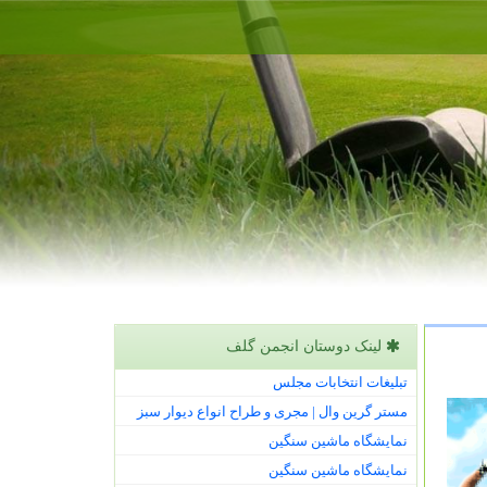
لینک دوستان انجمن گلف
تبلیغات انتخابات مجلس
مستر گرین وال | مجری و طراح انواع دیوار سبز
نمایشگاه ماشین سنگین
نمایشگاه ماشین سنگین