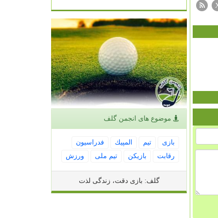
موضوع های انجمن گلف
بازی
تیم
المپیك
فدراسیون
رقابت
بازیكن
تیم ملی
ورزش
گلف: بازی دقت، زندگی لذت