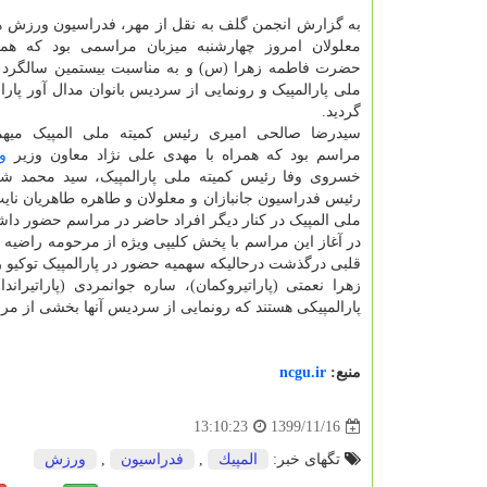
به گزارش انجمن گلف به نقل از مهر، فدراسیون ورزش ها
معلولان امروز چهارشنبه میزبان مراسمی بود که همزم
حضرت فاطمه زهرا (س) و به مناسبت بیستمین سالگرد 
ملی پارالمپیک و رونمایی از سردیس بانوان مدال آور پارا
گردید.
سیدرضا صالحی امیری رئیس کمیته ملی المپیک میهم
مراسم بود که همراه با مهدی علی نژاد معاون وزیر
و
خسروی وفا رئیس کمیته ملی پارالمپیک، سید محمد شر
رئیس فدراسیون جانبازان و معلولان و طاهره طاهریان نای
ملی المپیک در کنار دیگر افراد حاضر در مراسم حضور داشت
در آغاز این مراسم با پخش کلیپی ویژه از مرحومه راضیه 
قلبی درگذشت درحالیکه سهمیه حضور در پارالمپیک توکیو ر
زهرا نعمتی (پاراتیروکمان)، ساره جوانمردی (پاراتیراندا
پارالمپیکی هستند که رونمایی از سردیس آنها بخشی از مرا
منبع:
ncgu.ir
1399/11/16
13:10:23
تگهای خبر:
المپیك
,
فدراسیون
,
ورزش