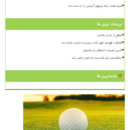
مبینا نعمت زاده بازیهای آسیایی را از دست داد
پربحث ترین ها
توقع از تارتار بالاست
گفتگو با قهرمان جهان که در مبارزه با اشرار جانباز شد
آخرین فرصت استقلال به رضاییان
اینفانتینو برای بقا دست به دامن ترامپ شد
جدیدترین ها