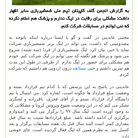
به گزارش انجمن گلف کاپیتان تیم ملی شمشیربازی سابر اظهار
داشت: مشکلی برای رقابت در لیگ ندارم و پزشک هم اعلام نکرده
که نمی توانم در مسابقات شرکت کنم.
مجتبی عابدینی در گفت و گو با ایسنا درباره اینکه باتوجه به
مصدومیتی که داشت، می تواند در لیگ برتر شمشیربازی شرکت
نماید یا خیر، بیان کرد: لیگ شمشیربازی از فردا (سه شنبه) شروع
می شود و پزشک هم نگفته که نمی توانم در لیگ شرکت کنم. خودم
هم مشکلی برای حضور در لیگ ندارم. از طرفی در طول این مدت
هم تمرین داشتم و حتی
مسابقه
درون اردویی هم داشتیم که شرکت
کردم.
عابدینی در پاسخ به این پرسش که با کدام تیم قرارداد بسته و
وضعیت مبلغ قرارداد ها چگونه است، اشاره کرد: من امسال با تیم
دانشگاه آزاد قرارداد بستم و از آقای فخری، باقرزاده و لشگری
تشکر می کنم که در این وضعیت شیوع ویروس کرونا و مشکلاتی که
به وجود آورده است، لیگ سال ۹۹ را برگزار می کنند و امیدوارم
برگزاری آن ادامه داشته باشد. مبلغ قراردادها نسبت به سال قبل
مقداری کمتر است البته سال قبل یک هفته مسابقات برگزار و بعد
کنسل شد. به نظرم همین که لیگ فعال گردیده است، جای خوشی
دارد.