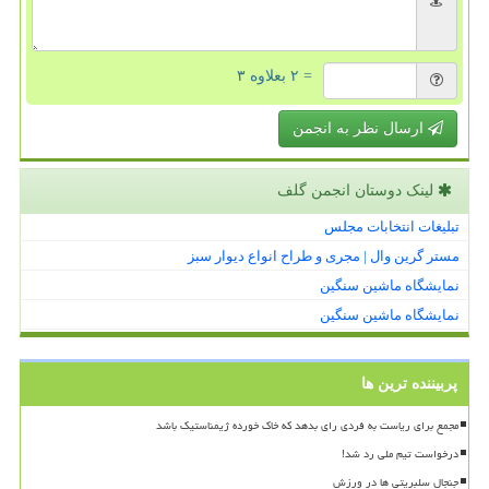
= ۲ بعلاوه ۳
ارسال نظر به انجمن
لینک دوستان انجمن گلف
تبلیغات انتخابات مجلس
مستر گرین وال | مجری و طراح انواع دیوار سبز
نمایشگاه ماشین سنگین
نمایشگاه ماشین سنگین
پربیننده ترین ها
مجمع برای ریاست به فردی رای بدهد که خاک خورده ژیمناستیک باشد
درخواست تیم ملی رد شد!
جنجال سلبریتی ها در ورزش