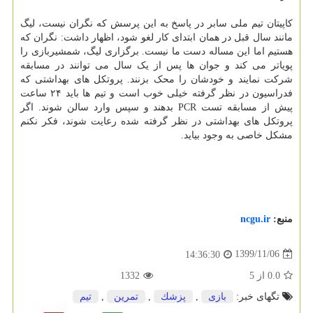
کاپیتان تیم ملی سابر در پاسخ به این پرسش که نگران نیست، لیگ
مانند سال قبل در همان ابتدای کار لغو شود، اظهار داشت: نگران که
هستیم اما این مساله دست ما نیست. برگزاری لیگ، شمشیربازی را
پویاتر می کند و جوان ها پس از یک سال می توانند در مسابقه
شرکت نمایند و خودشان را محک بزنند. پروتکل های بهداشتی که
فدراسیون در نظر گرفته خیلی خوب است و تیم ها باید ۲۴ ساعت
پیش از مسابقه تست PCR بدهند و سپس وارد سالن شوند. اگر
پروتکل های بهداشتی در نظر گرفته شده رعایت شوند، فکر نکنم
مشکل خاصی به وجود بیاید.
منبع:
ncgu.ir
1399/11/06
14:36:30
0.0
از
5
1332
تگهای خبر:
بازی
,
پزشك
,
تمرین
,
تیم