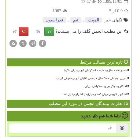
1399/11/05
13:47:46
0.0
از
5
1067
تگهای خبر:
المپیك
,
تیم
,
فدراسیون
این مطلب انجمن گلف را می پسندید؟
(0)
(0)
X
تازه ترین مطالب مرتبط
مسیر آماده سازی نماینده اسکواش ایران برای ناگویا
افتخاری دیگر برای اسکواش ایران
گفتگو با قهرمان جهان که در مبارزه با اشرار جانباز شد
نظرات بینندگان انجمن در مورد این مطلب
لطفا شما هم
نظر دهید