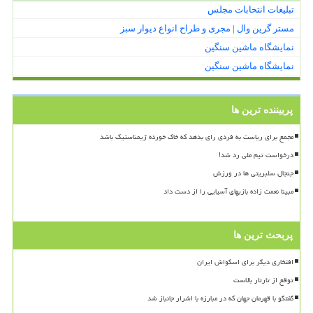
تبلیغات انتخابات مجلس
مستر گرین وال | مجری و طراح انواع دیوار سبز
نمایشگاه ماشین سنگین
نمایشگاه ماشین سنگین
پربیننده ترین ها
مجمع برای ریاست به فردی رای بدهد که خاک خورده ژیمناستیک باشد
درخواست تیم ملی رد شد!
جنجال سلبریتی ها در ورزش
مبینا نعمت زاده بازیهای آسیایی را از دست داد
پربحث ترین ها
افتخاری دیگر برای اسکواش ایران
توقع از تارتار بالاست
گفتگو با قهرمان جهان که در مبارزه با اشرار جانباز شد