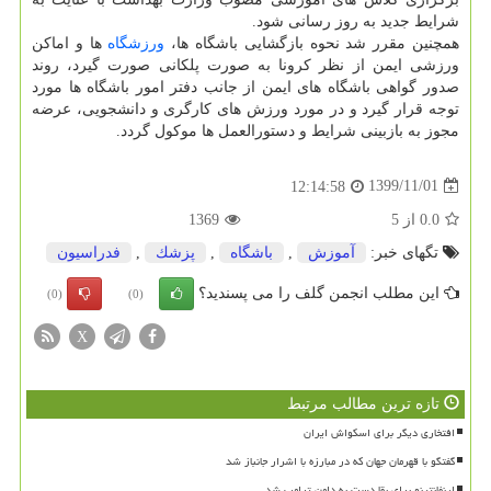
شرایط جدید به روز رسانی شود.
همچنین مقرر شد نحوه بازگشایی باشگاه ها،
ورزشگاه
ها و اماکن
ورزشی ایمن از نظر کرونا به صورت پلکانی صورت گیرد، روند
صدور گواهی باشگاه های ایمن از جانب دفتر امور باشگاه ها مورد
توجه قرار گیرد و در مورد ورزش های کارگری و دانشجویی، عرضه
مجوز به بازبینی شرایط و دستورالعمل ها موکول گردد.
1399/11/01
12:14:58
0.0
از
5
1369
تگهای خبر:
آموزش
,
باشگاه
,
پزشك
,
فدراسیون
این مطلب انجمن گلف را می پسندید؟
(0)
(0)
X
تازه ترین مطالب مرتبط
افتخاری دیگر برای اسکواش ایران
گفتگو با قهرمان جهان که در مبارزه با اشرار جانباز شد
اینفانتینو برای بقا دست به دامن ترامپ شد