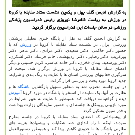
به گزارش انجمن گلف چهل و یکمین نشست ستاد مقابله با کرونا
در ورزش به ریاست غلامرضا نوروزی رئیس فدراسیون پزشکی
ورزشی در سالن جلسات این فدراسیون برگزار گردید.
به گزارش انجمن گلف به نقل از پایگاه خبری تحلیلی پزشکی
ورزشی ایران، در نشست ستاد مقابله با کرونا در
ورزش
که با
حضور دکتر حاکمی، دکتر سعیدی، دکتر مرادی، دکتر ماهر، دکتر
پورغریب، دکتر رضایی، دکتر اردیبهشت، خانم فرساد، دکتر لشکری،
دکتر پورسعید، پیمان فخری، دکتر حامد عباسی، کریم حسینی و دیگر
اعضای ستاد مقابله با کرونا در ورزش برگزار شد، مبحث از
سرگیری فعالیتهای ورزشی استان ها با عنایت به رنگ بندی و شرایط
جدید کرونا مورد بحث و بررسی قرار گرفت.
در این جلسه مصوب شد به منظور تسهیل بازگشایی
باشگاه
ها و
نظارت بر آنها، یک نماینده از استخر یا باشگاه در مورد کرونا
آموزش
دیده و گواهینامه دریافت کند. همینطور با عنایت به تغییر شرایط در
مورد بازبینی پروتکل ها جلسه ای با حضور نمایندگان وزارت بهداشت
و فدراسیون تشکیل گردد.
از پیشنهاداتی که اعضای ستاد مقابله با کرونا در جلسه مطرح
نمودند، اینکه با راه اندازی خط شکایات و پیشنهادها هزینه های
نظارتی باشگاه ها تا حدودی کاهش پیدا کند و همینطور دستورالعمل
برگزاری کلاس های آموزشی مصوب وزارت بهداشت با عنایت به