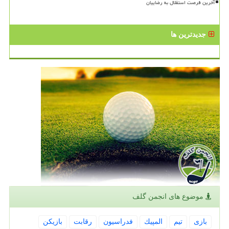
آخرین فرصت استقلال به رضاییان
جدیدترین ها
موضوع های انجمن گلف
بازی
تیم
المپیك
فدراسیون
رقابت
بازیكن