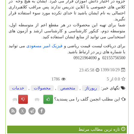
جزوه در اختیار دانش آموزان قرار می گیرد. ایشان به هیچ وجه در
کلاس های خصوصی یا آنلاین تدریس ندارند پس مراقب کلاهبرداری
احتمالی به نام ایشان باشید تا خدای نکرده مورد سوء استفاده قرار
نگیرید.
شما برای تهیه این محصولات در هر مقطع اعم از متوسطه اول،
متوسطه دوم، کنکور کارشناسی و کارشناسی ارشد و آزمون های
استخدامی می توانید از منابع ایشان استفاده کنید.
برای دریافت لیست قیمت ریاضی و
فیزیک امیر مسعودی
می توانید
با شماره های زیر در ارتباط باشید.
02155756500 و 09121964690
1399/10/29
23:45:58
0.0
از
5
1786
تگهای خبر:
رپورتاژ
,
متخصص
,
محصولات
,
خدمات
این مطلب انجمن گلف را می پسندید؟
(0)
(0)
X
تازه ترین مطالب مرتبط