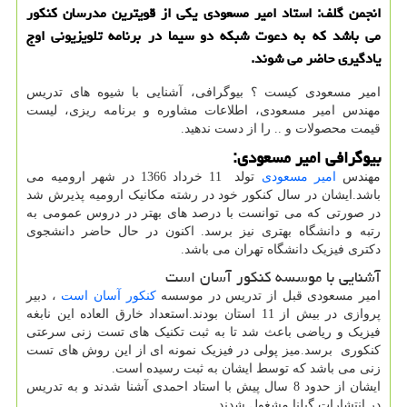
انجمن گلف: استاد امیر مسعودی یكی از قویترین مدرسان كنكور
می باشد كه به دعوت شبكه دو سیما در برنامه تلویزیونی اوج
یادگیری حاضر می شوند.
امیر مسعودی کیست ؟ بیوگرافی، آشنایی با شیوه های تدریس
مهندس امیر مسعودی، اطلاعات مشاوره و برنامه ریزی، لیست
قیمت محصولات و .. را از دست ندهید.
بیوگرافی امیر مسعودی:
مهندس
امیر مسعودی
تولد 11 خرداد 1366 در شهر ارومیه می
باشد.ایشان در سال کنکور خود در رشته مکانیک ارومیه پذیرش شد
در صورتی که می توانست با درصد های بهتر در دروس عمومی به
رتبه و دانشگاه بهتری نیز برسد. اکنون در حال حاضر دانشجوی
دکتری فیزیک دانشگاه تهران می باشد.
آشنایی با موسسه کنکور آسان است
امیر مسعودی قبل از تدریس در موسسه
کنکور آسان است
، دبیر
پروازی در بیش از 11 استان بودند.استعداد خارق العاده این نابغه
فیزیک و ریاضی باعث شد تا به ثبت تکنیک های تست زنی سرعتی
کنکوری برسد.میز پولی در فیزیک نمونه ای از این روش های تست
زنی می باشد که توسط ایشان به ثبت رسیده است.
ایشان از حدود 8 سال پیش با استاد احمدی آشنا شدند و به تدریس
در انتشارات گیلنا مشغول شدند.