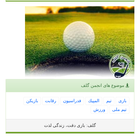
موضوع های انجمن گلف
بازی
تیم
المپیك
فدراسیون
رقابت
بازیكن
تیم ملی
ورزش
گلف: بازی دقت، زندگی لذت