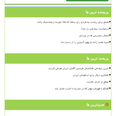
پربیننده ترین ها
مجمع برای ریاست به فردی رای بدهد که خاک خورده ژیمناستیک باشد
درخواست تیم ملی رد شد!
جنجال سلبریتی ها در ورزش
مبینا نعمت زاده بازیهای آسیایی را از دست داد
پربحث ترین ها
افتخاری دیگر برای اسکواش ایران
توقع از تارتار بالاست
گفتگو با قهرمان جهان که در مبارزه با اشرار جانباز شد
جدیدترین ها