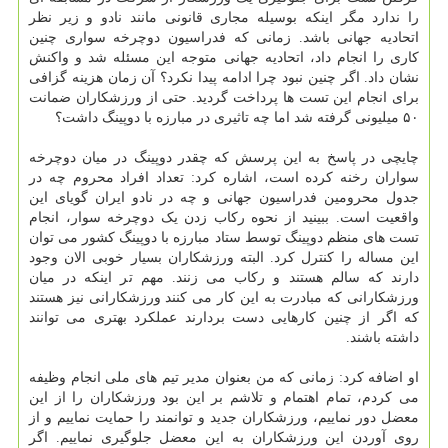
را ندارد مگر اینکه بوسیله مجاری قانونی مانند نادو و زیر نظر
اتحادیه جهانی باشد. زمانی که فدراسیون دوچرخه سواری چنین
کاری را انجام داد، اتحادیه جهانی متوجه این مسئله شد و واکنش
نشان داد. اگر چنین نبود چرا ادامه پیدا نکرد؟ آن زمان هزینه گزافی
برای انجام این تست ها پرداخت گردید. حتی از ورزشکاران ضمانت
۵۰ میلیونی گرفته شد اما چه تاثیری در مبارزه با دوپینگ داشت؟
چایچی در پاسخ به این پرسش که چقدر دوپینگ در میان دوچرخه
سواران رخنه کرده است، اشاره کرد: تعداد افراد محروم چه در
جدول محرومین فدراسیون جهانی و چه در نادو ایران گویای این
واقعیت است. ببینید از نحوه رکاب زدن یک دوچرخه سوار، انجام
تست های منظم دوپینگ توسط ستاد مبارزه با دوپینگ کشور می توان
این مساله را کنترل کرد. البته ورزشکاران بسیار خوبی الان وجود
دارند که سالم هستند و رکاب می زنند. مهم تر اینکه در میان
ورزشکارانی که مبادرت به این کار می کنند ورزشکارانی نیز هستند
که اگر از چنین کارهایی دست بردارند عملکرد بهتری می توانند
داشته باشند.
او اضافه کرد: زمانی که من بعنوان مدیر تیم های ملی انجام وظیفه
می کردم، تمام اهتمام و تلاشم بر این بود ورزشکاران را از این
معضل دور نماییم، ورزشکاران جدید و توانمند را حمایت نماییم و از
روی آوردن این ورزشکاران به این معضل جلوگیری نماییم. اگر