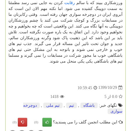
ورزشکاری ببیند که با سالم
رقابت
کردن به جایی نمی رسد مطمئنا
به سمت دوپینگ کشیده می شود. اما نکته مهم الان این است که
آبروی ایران در دوچرخه سواری جهان رفته است. وقتی رکابزنان ما
در مسابقات بزرگ و کوچک شرکت می کنند با چشم ورزشکاران
دوپینگی به آنها نگاه می کنند. این واقعیتی است که چه بخواهیم و چه
نخواهیم وجود دارد. این اتفاق به یک باره صورت نگرفته است. تلاش
باید بر این باشد که این ذهنیت پاک شود وگرنه ورزشکاران سالم،
جدید و جوان تحت تاثیر این مساله قرار می گیرند. جذب تیم های
خوب و خارجی نمی شوند و باتوجه به این مشکل حتی تیم های
باشگاهی خوب ما مجوز شرکت در مسابقات را نمی گیرند و مسلما
تیم های باشگاهی یکی یکی منحل می شوند.
1399/10/29
10:59:45
0.0
از
5
1418
تگهای خبر:
باشگاه
,
تیم
,
تیم ملی
,
دوچرخه
سواری
این مطلب انجمن گلف را می پسندید؟
(0)
(0)