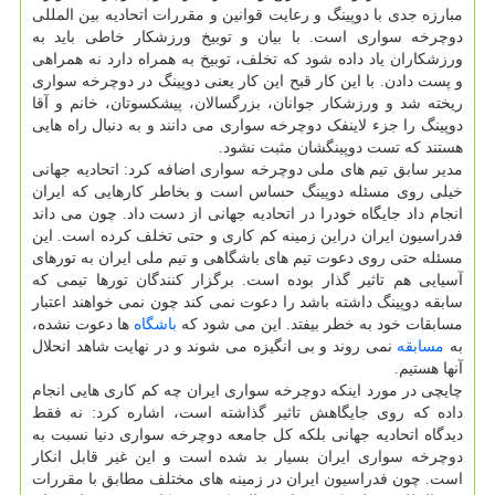
مبارزه جدی با دوپینگ و رعایت قوانین و مقررات اتحادیه بین المللی
دوچرخه سواری است. با بیان و توبیخ ورزشکار خاطی باید به
ورزشکاران یاد داده شود که تخلف، توبیخ به همراه دارد نه همراهی
و پست دادن. با این کار قبح این کار یعنی دوپینگ در دوچرخه سواری
ریخته شد و ورزشکار جوانان، بزرگسالان، پیشکسوتان، خانم و آقا
دوپینگ را جزء لاینفک دوچرخه سواری می دانند و به دنبال راه هایی
هستند که تست دوپینگشان مثبت نشود.
مدیر سابق تیم های ملی دوچرخه سواری اضافه کرد: اتحادیه جهانی
خیلی روی مسئله دوپینگ حساس است و بخاطر کارهایی که ایران
انجام داد جایگاه خودرا در اتحادیه جهانی از دست داد. چون می داند
فدراسیون ایران دراین زمینه کم کاری و حتی تخلف کرده است. این
مسئله حتی روی دعوت تیم های باشگاهی و تیم ملی ایران به تورهای
آسیایی هم تاثیر گذار بوده است. برگزار کنندگان تورها تیمی که
سابقه دوپینگ داشته باشد را دعوت نمی کند چون نمی خواهند اعتبار
مسابقات خود به خطر بیفتد. این می شود که
باشگاه
ها دعوت نشده،
به
مسابقه
نمی روند و بی انگیزه می شوند و در نهایت شاهد انحلال
آنها هستیم.
چایچی در مورد اینکه دوچرخه سواری ایران چه کم کاری هایی انجام
داده که روی جایگاهش تاثیر گذاشته است، اشاره کرد: نه فقط
دیدگاه اتحادیه جهانی بلکه کل جامعه دوچرخه سواری دنیا نسبت به
دوچرخه سواری ایران بسیار بد شده است و این غیر قابل انکار
است. چون فدراسیون ایران در زمینه های مختلف مطابق با مقررات