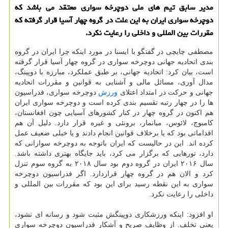
مدیر سابق تیم های ملی دوچرخه سواری معتقد می باشد که
دوچرخه سواری ایران به این علت در گروه چهار آسیا قرار گرفته که
مقررات بین المللی و داخلی را رعایت نکرد.
مصطفی چایچی در گفتگو با ایسنا در مورد اینکه چرا ایران در گروه
بندی اتحادیه جهانی دوچرخه سواری در گروه چهار آسیا قرار گرفته
است، بیان کرد: اتحادیه جهانی، بر طبق عملکرد، مبارزه با دوپینگ،
مدال آوری، مسائل مالی و آشنایی به قوانین و مقررات اتحادیه
جهانی و حرکت در امتداد اعتلای
ورزش
دوچرخه سواری، فدراسیون
ها را در چهار رتبه تقسیم بندی کرده است و دوچرخه سواری ایران
هم اکنون در گروه چهار در کنار کشورهای آسیایی چون افغانستان،
کامبوج، لائوس، میانمار، برونئی و غیره قرار دارد. دلیل آن هم
اقداماتی بود که یا برخلاف قوانین انجام دادند و یا خیلی ضعیف عمل
کرده اند. این در حالیست که ایران باتوجه به دوچرخه سوارانی که
دارد، تورهایی که برگزار می کرد، باید جایگاه بهتری داشته باشد.
سال ۲۰۱۶ ایران در گروه دوم بود سال ۲۰۱۸ به گروه سوم تنزل
کرد و الان هم در گروه چهار قراردارد. اگر فدراسیون دوچرخه
سواری به این نقطه رسید برای این بود که مقررات بین المللی و
داخلی را رعایت نکرد.
او افزود: اینکه ورزشکاری دوپینگش مثبت شود و رسانه ای نشود،
یعنی تخلف. از وظایف صریح و آشکار فدراسیون دوچرخه سواری