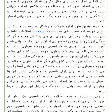
بین المللی عمل نکرد. برای مثال یک ورزشکار محروم را بعنوان
سرمربی انتخاب نمود که این مسئله موجب واکنش اتحادیه جهانی
شد. حتی رئیس وقت فدراسیون را دوبار برای توضیحات و
پاسخگویی به این مورد و چند مورد دیگر به فدراسیون جهانی احضار
کردند.
او افزود: همین طور اجازه شرکت ورزشکار محروم در مسابقات،
انجام خودسرانه تست های به اصطلاح
سلامت
، اطلاعات غلط و
نادرست درباب برگزاری اردوهای تیم ملی و خیلی موارد دیگر که
همگی ارزش و شان دوچرخه سواری ایران را در اتحادیه جهانی پایین
آورد. نتیجه بی اعتمادی به فدراسیون دوچرخه سواری از جانب
اتحادیه بین المللی دوچرخه سواری موجب شد که برای بیشتر
ورزشکاران ایران دستور صدور پاسپورت بیولوژیکی صادر شد. جالب
توجه است که ورزشکاران کشورهای دیگر صاحب عنوان و مقام در
دوچرخه سواری در آسیا که سالانه ۲۰-۳۰ مدال قهرمانی آسیا را درو
می کنند به اندازه ایران دارای پاسپورت بیولوژیکی نیستند. این ها
واقعیت هایی است که هیچ زمانی پوشیده نخواهد ماند و هر فردی
بعنوان ریاست فدراسیون انتخاب شود، می تواند به آسانی تمام این
موارد را از اتحادیه جهانی استعلام بگیرد و دلیل این موارد را جویا
شود.
چایچی با اشاره به تست سلامت که فدراسیون یک زمان از
ورزشکاران می گرفت و ورزشکاران را از شرکت در مسابقات
رسمی محروم می ساخت اظهار داشت: قانونا فدراسیون حق
گرفتن تست برای جلوگیری یک ورزشکار از شرکت در مسابقه ای