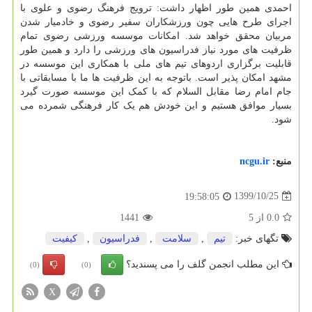
احمدی همین طور اظهار داشت: ترویج فرهنگ رضوی و علوی با
اجرای طرح هایی چون ورزشکاران سفیر رضوی و خادمیار شدن
مربیان محقق خواهد شد. امکانات موسسه ورزشی رضوی تمام
ظرفیت های مورد نیاز فدراسیون های ورزشی را دارد و همین طور
قابلیت برگزاری اردوهای تیم های ملی با همکاری این موسسه در
مشهد امکان پذیر است. باتوجه به این ظرفیت ها ما با مسابقاتی با
جام امام رضا مقابل السلام که با کمک این موسسه صورت گیرد
بسیار موافق هستیم و این خودش هم یک کار فرهنگی شمرده می
شود.
منبع:
ncgu.ir
1399/10/25
19:58:05
0.0
از
5
1441
تگهای خبر:
تیم
,
سلامت
,
فدراسیون
,
كیفیت
این مطلب انجمن گلف را می پسندید؟
(0)
(0)
X