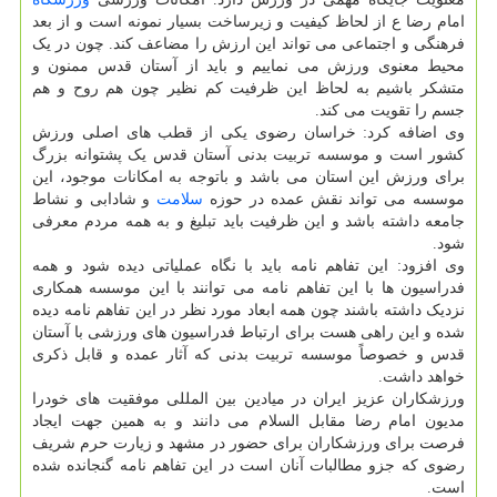
امام رضا ع از لحاظ کیفیت و زیرساخت بسیار نمونه است و از بعد
فرهنگی و اجتماعی می تواند این ارزش را مضاعف کند. چون در یک
محیط معنوی ورزش می نماییم و باید از آستان قدس ممنون و
متشکر باشیم به لحاظ این ظرفیت کم نظیر چون هم روح و هم
جسم را تقویت می کند.
وی اضافه کرد: خراسان رضوی یکی از قطب های اصلی ورزش
کشور است و موسسه تربیت بدنی آستان قدس یک پشتوانه بزرگ
برای ورزش این استان می باشد و باتوجه به امکانات موجود، این
موسسه می تواند نقش عمده در حوزه
سلامت
و شادابی و نشاط
جامعه داشته باشد و این ظرفیت باید تبلیغ و به همه مردم معرفی
شود.
وی افزود: این تفاهم نامه باید با نگاه عملیاتی دیده شود و همه
فدراسیون ها با این تفاهم نامه می توانند با این موسسه همکاری
نزدیک داشته باشند چون همه ابعاد مورد نظر در این تفاهم نامه دیده
شده و این راهی هست برای ارتباط فدراسیون های ورزشی با آستان
قدس و خصوصاً موسسه تربیت بدنی که آثار عمده و قابل ذکری
خواهد داشت.
ورزشکاران عزیز ایران در میادین بین المللی موفقیت های خودرا
مدیون امام رضا مقابل السلام می دانند و به همین جهت ایجاد
فرصت برای ورزشکاران برای حضور در مشهد و زیارت حرم شریف
رضوی که جزو مطالبات آنان است در این تفاهم نامه گنجانده شده
است.