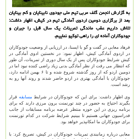
به گزارش انجمن گلف مربی تیم ملی جودوی نابینایان و کم بینایان
بعد از برگزاری دومین اردوی آمادگی تیم در کیش، اظهار داشت:
تلاش داریم عقب ماندگی تمرینات یک سال قبل را جبران و
جودوکاران آماده ای را راهی توکیو نماییم.
فرهاد معابی در گفت و گو با ایسنا، در ارزیابی از وضعیت جودوکاران
در اردوی آمادگی کیش، اظهار نمود: در نخستین ادوی آمادگی در
کیش شرایط جودوکاران پس از یک سال دوری از تمرینات، آن طور
که انتظار می رفت از نظر آمادگی بدنی زیاد راضی کننده نبود اما در
دومین اردو که از روز گذشته شروع شده و تا ۶ بهمن ادامه دارد،
جودوکاران با آمادگی بهتری در اردو حاضر شدند و روند آنها رو به
رشد است.
وی اظهار داشت: برای این که جودوکاران در شرایط
مسابقه
قرار
بگیرند احتیاج به حضور در چند تورنمنت برون مرزی دارند که برای
برنامه ریزی در این حوزه منتظر عرضه برنامه مسابقات از جانب
فدراسیون جهانی هستیم تا ببینیم شرایط شرکت در کدام تورنمنت
برای جودوکاران ما امکانپذیر خواهد بود.
معابی درباره زمانبندی تمرینات جودوکاران در کیش، تصریح کرد: با