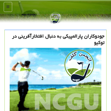
منو
جودوكاران پارالمپیكی به دنبال افتخارآفرینی در
توكیو