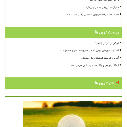
جنجال سلبریتی ها در ورزش
مبینا نعمت زاده بازیهای آسیایی را از دست داد
پربحث ترین ها
توقع از تارتار بالاست
گفتگو با قهرمان جهان که در مبارزه با اشرار جانباز شد
آخرین فرصت استقلال به رضاییان
اینفانتینو برای بقا دست به دامن ترامپ شد
جدیدترین ها