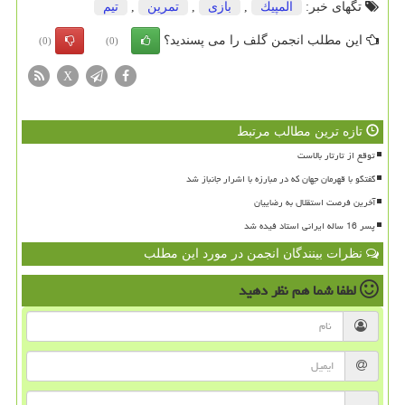
تگهای خبر:
المپیك
,
بازی
,
تمرین
,
تیم
این مطلب انجمن گلف را می پسندید؟
(0)
(0)
X
تازه ترین مطالب مرتبط
توقع از تارتار بالاست
گفتگو با قهرمان جهان که در مبارزه با اشرار جانباز شد
آخرین فرصت استقلال به رضاییان
پسر 16 ساله ایرانی استاد فیده شد
نظرات بینندگان انجمن در مورد این مطلب
لطفا شما هم
نظر دهید