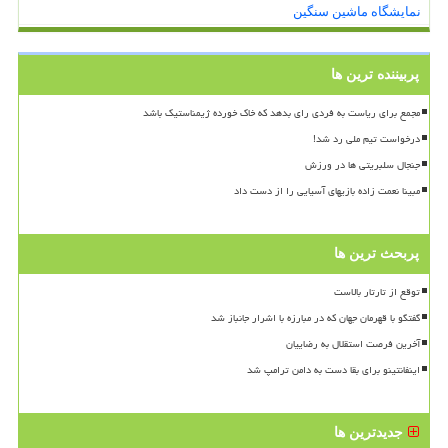
نمایشگاه ماشین سنگین
پربیننده ترین ها
مجمع برای ریاست به فردی رای بدهد که خاک خورده ژیمناستیک باشد
درخواست تیم ملی رد شد!
جنجال سلبریتی ها در ورزش
مبینا نعمت زاده بازیهای آسیایی را از دست داد
پربحث ترین ها
توقع از تارتار بالاست
گفتگو با قهرمان جهان که در مبارزه با اشرار جانباز شد
آخرین فرصت استقلال به رضاییان
اینفانتینو برای بقا دست به دامن ترامپ شد
جدیدترین ها