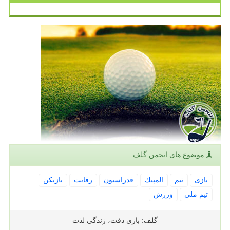
موضوع های انجمن گلف
بازی
تیم
المپیك
فدراسیون
رقابت
بازیكن
تیم ملی
ورزش
گلف: بازی دقت، زندگی لذت