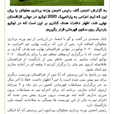
به گزارش انجمن گلف رئیس انجمن وزنه برداری معلولان با بیان
این كه تیم اعزامی به پارالمپیك 2020 توكیو در جهانی قزاقستان
نهایی شد، اظهار داشت: هدف گذاری بر این است كه در توكیو
باردیگر روی سكوی قهرمانی قرار بگیریم.
بابك محمدی در گفت و گو با ایسنا، در ارزیابی از تیم وزنه برداری
معلولان اضافه كرد: پس از این كه تركیب نهایی تیم اعزامی به
پارالمپیك ۲۰۲۰ توكیو در جهانی قزاقستان نهایی شد هدف گذاری بر
این است كه با برگزاری اردوهای منظم تیم را برای پارالمپیك ۲۰۲۰
توكیو آماده نماییم. به همین خاطر پس از بازگشت از قزاقستان
بلافاصله اردوی تیم ملی را برگزار كردیم تا وقفه ای در آماده سازی
تیم ایجاد نشود.
وی در پاسخ به این پرسش كه آیا پس از قزاقستان تورنمنت دیگری
برای تیم پیش بینی شده است یا خیر؟ اظهار داشت: فعلا تا آخر سال
به جز برگزاری مسابقات قهرمانی كشور در دی ماه و ۴ مرحله
اردوی آماده سازی، برنامه ای برای اعزام تیم به مسابقات برون
مرزی نداریم. البته چند تورنمنت برون مرزی پیش بینی شده كه
اعزام تیم به یكی از این تورنمنت ها بستگی به صلاحدید كمیته ملی
پارالمپیك دارد.
رئیس انجمن وزنه برداری معلولان پیرامون این پرسش كه آیا امكان