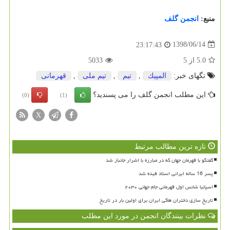
منبع:
انجمن گلف
1398/06/14
23:17:43
5.0
از
5
5033
تگهای خبر:
المپیك
,
تیم
,
تیم ملی
,
قهرمانی
این مطلب انجمن گلف را می پسندید؟
(0)
(1)
X
تازه ترین مطالب مرتبط
گفتگو با قهرمان جهان که در مبارزه با اشرار جانباز شد
پسر 16 ساله ایرانی استاد فیده شد
اسپانیا شانس اول قهرمانی جام جهانی ۲۰۳۰
تاریخ سازی دختران هاکی ایران برای اولین بار در تاریخ
نظرات بینندگان انجمن در مورد این مطلب