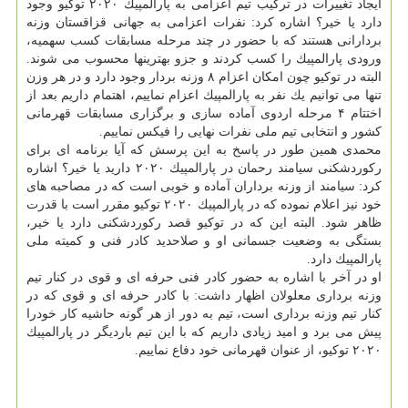
ایجاد تغییرات در تركیب تیم اعزامی به پارالمپیك ۲۰۲۰ توكیو وجود
دارد یا خیر؟ اشاره كرد: نفرات اعزامی به جهانی قزاقستان وزنه
بردارانی هستند كه با حضور در چند مرحله مسابقات كسب سهمیه،
ورودی پارالمپیك را كسب كردند و جزو بهترینها محسوب می شوند.
البته در توكیو چون امكان اعزام ۸ وزنه بردار وجود دارد و در هر وزن
تنها می توانیم یك نفر به پارالمپیك اعزام نماییم، اهتمام داریم بعد از
اختتام ۴ مرحله اردوی آماده سازی و برگزاری مسابقات قهرمانی
كشور و انتخابی تیم ملی نفرات نهایی را فیكس نماییم.
محمدی همین طور در پاسخ به این پرسش كه آیا برنامه ای برای
ركوردشكنی سیامند رحمان در پارالمپیك ۲۰۲۰ دارید یا خیر؟ اشاره
كرد: سیامند از وزنه برداران آماده و خوبی است كه در مصاحبه های
خود نیز اعلام نموده كه در پارالمپیك ۲۰۲۰ توكیو مقرر است با قدرت
ظاهر شود. البته این كه در توكیو قصد ركوردشكنی دارد یا خیر،
بستگی به وضعیت جسمانی او و صلاحدید كادر فنی و كمیته ملی
پارالمپیك دارد.
او در آخر با اشاره به حضور كادر فنی حرفه ای و قوی در كنار تیم
وزنه برداری معلولان اظهار داشت: با كادر حرفه ای و قوی كه در
كنار تیم وزنه برداری است، تیم به دور از هر گونه حاشیه كار خودرا
پیش می برد و امید زیادی داریم كه با این تیم باردیگر در پارالمپیك
۲۰۲۰ توكیو، از عنوان قهرمانی خود دفاع نماییم.