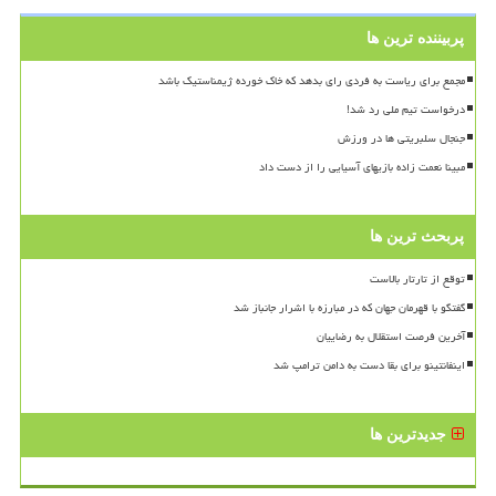
پربیننده ترین ها
مجمع برای ریاست به فردی رای بدهد که خاک خورده ژیمناستیک باشد
درخواست تیم ملی رد شد!
جنجال سلبریتی ها در ورزش
مبینا نعمت زاده بازیهای آسیایی را از دست داد
پربحث ترین ها
توقع از تارتار بالاست
گفتگو با قهرمان جهان که در مبارزه با اشرار جانباز شد
آخرین فرصت استقلال به رضاییان
اینفانتینو برای بقا دست به دامن ترامپ شد
جدیدترین ها