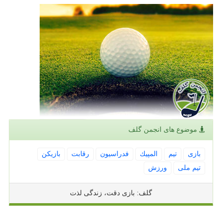
موضوع های انجمن گلف
بازی
تیم
المپیك
فدراسیون
رقابت
بازیكن
تیم ملی
ورزش
گلف: بازی دقت، زندگی لذت