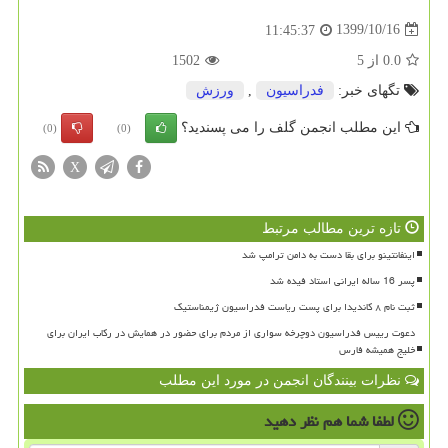
1399/10/16
11:45:37
0.0
از
5
1502
تگهای خبر:
فدراسیون
,
ورزش
این مطلب انجمن گلف را می پسندید؟
(0)
(0)
X
تازه ترین مطالب مرتبط
اینفانتینو برای بقا دست به دامن ترامپ شد
پسر 16 ساله ایرانی استاد فیده شد
ثبت نام ۸ کاندیدا برای پست ریاست فدراسیون ژیمناستیک
دعوت رییس فدراسیون دوچرخه سواری از مردم برای حضور در همایش در رکاب ایران برای
خلیج همیشه فارس
نظرات بینندگان انجمن در مورد این مطلب
لطفا شما هم
نظر دهید