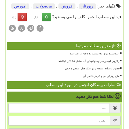
تگهای خبر:
رپورتاژ
,
فروش
,
محصولات
,
آموزش
این مطلب انجمن گلف را می پسندید؟
(0)
(1)
X
تازه ترین مطالب مرتبط
اینفانتینو برای بقا دست به دامن ترامپ شد
زائرین اربعین برای نوشیدن آب منتظر تشنگی نباشند
حضور باشگاه استقلال در لیگ هاکی سالن و چمن
علل ریزش مو و درمان قطعی آن
نظرات بینندگان انجمن در مورد این مطلب
لطفا شما هم
نظر دهید