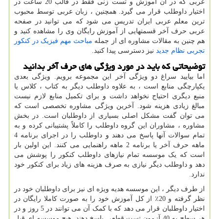
عربی که در آن آموزش و تست زنی فقط در قالب 20 ساعت در
اختیار داوطلب قرار می گیرد. همچنین ، زبان عربی توسط محبوب
ترین معلم عربی ایران تدریس می شود که می توانید در صفحه
عربی حرف آخر قسمتهایی از آموزش رایگان وی را مشاهده کنید و
هم چنین به مقالات مشاوره ای از جمله
مباحث مهم فیزیک در کنکور
تجربی نظام جدید
نیز دسترسی پیدا کنید.
توضیحاتی که باید در مورد ویژگی های حرف آخر بدانید
اما بیایید سراغ دو ویژگی آخر این مجموعه برویم. ویژگی بعدی
یکپارچگی منابع است ، به علاوه داوطلب دیگر به کتاب ، کلاس یا
منبع دیگری احتیاج نخواهد داشت و برای تکمیل منابع لازم نیست
مبالغ زیادی هزینه شود. آخرین ویژگی مشاوره تخصصی است که
می توان گفت مشکل اصلی بسیاری از داوطلبان است. در بخش
مشاوره ، مشاوران این گروه داوطلب را كاملاً پشتیبانی كرده و به
تمام سوالات آنها پاسخ می دهند و داوطلب را در اجرای برنامه 4
ماهه حرف آخر یا برنامه 2 ماهه راهنمایی می كنند. این اولین بار
است که یک موسسه تمام نیازهای داوطلب کنکور را پوشش می
دهد و داوطلب دیگر نیازی به صرف هزینه های زیاد برای کنکور خود
ندارد.
از طرف دیگر ، این موسسه هدیه ویژه ای نیز برای داوطلبان خود در
نظر گرفته و 20٪ از کل آموزش خود را به صورت کاملا رایگان در
اختیار داوطلبان قرار می دهد که با کمک آن می توانند در 5 روز و در
هر سطح به 40 آزمون تست قطعی پاسخ دهند. هیچ موسسه ای قبل