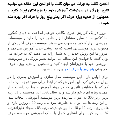
انجمن گلف: به جرات می توان گفت با خواندن این مقاله می توانید
تغییر بزرگی در سرنوشت آموزشی خود یا عزیزانتان ایجاد كنید و
همچنین از هدیه ویژه حرف آخر یعنی پنج روز با حرف اخر بهره مند
شوید.
امروز در یک گزارش خبری نگاهی خواهیم انداخت به دنیای کنکور.
اما کنکور مانند سایر مشاغل ابزار خاص خود را دارد و موسسات
آموزشی ابزار کنکور محسوب می شوند. موسسه حرف آخر یکی از
محبوب ترین موسساتی است که به روشی جدید آموزش می دهد و
امروز ما این روش جدید را به شما ارائه می دهیم که به جرات می
توان گفت با خواندن این مقاله می توانید تغییر بزرگی در سرنوشت
آموزشی خود یا عزیزانتان ایجاد کنید و همچنین از هدیه ویژه حرف
آخر یعنی
پنج روز با حرف اخر
بهره مند شوید.
برای اولین بار ، این موسسه مدل سازی و آموزش بصری را در
ایران معرفی کرد. این آموزش که در ابتدا خیلی مورد توجه نبود ، اما
کم کم با مشاهده تأثیری که در روند آموزش داوطلب داشت ، از
اهمیت ویژه ای برخوردار شد و در سال 1398 این موسسه با 51 رتبه
برتر زیر 300 به عنوان سازنده ترین موسسه آموزشی انتخاب شد.
از این رتبه ها می توان به علیرضا مردانی، رتبه 10 ، روژین یاری و
هانا یاری ، رتبه 12 و 18 ، امیر جهاندیده ،رتبه 83 ، سجاد علیزادهرتبه
87 اشاره كرد. برای آشنایی کامل با سبک آموزشی موسسه حرف