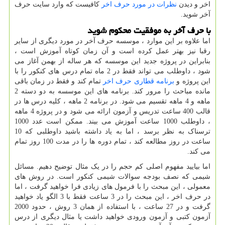
اخر و دیدن
نظرات در مورد حرف اخر
کافیست که وارد سایت حرف
آخر شوید.
با حرف آخر به موفقیت محکوم شوید
اما علاوه بر این موارد ، موسسه حرف آخر در مورد دیگری از سایر
رقبا نیز بهتر عمل کرده است و آن زمان کوتاه آموزش است ،
بنابراین در پروژه جدید این موسسه که هر ساله از بهمن آغاز می
شود ، داوطلب می تواند فقط در 2 ماه تمام درس های کنکور را با
این پروژه و
برنامه قطاری حرف اخر
تمام کند و فقط در زمان باقی
مانده مباحث را مرور کند. برنامه های این موسسه به دو دسته 2
ماهه و 4 ماهه تقسیم می شود. در برنامه 2 ماهه ، کلیه درس ها در
قالب 400 ساعت تدریس و آزمون ارائه می شود و در پروژه 4 ماهه
، داوطلب 1000 ساعت آموزش می بیند. ممکن است عدد 1000
ترسناک به نظر برسد ، اما به یاد داشته باشید داوطلبی که 10
ساعت در روز مطالعه کند ، تمام دوره ها را در مدت 100 روز تمام
می کند.
اما بیایید مفهوم اصلی کم حجم را در یک مثال توضیح دهیم. مسائل
شیمی که نصف بودجه سوالات شیمی کنکور است. در روش های
معمولی ، این مبحث را با فرمول های زیادی فرا خواهید گرفت ، اما
در حرف اخر ، این مبحث را در 3 ساعت فقط با 3 الگو یاد خواهید
گرفت و در 27 ساعت ، با استفاده از همان 3 روش ، حدود 2000
آزمون کتبی و آزمون ورودی خواهید داشت یا مثال دیگری از درس