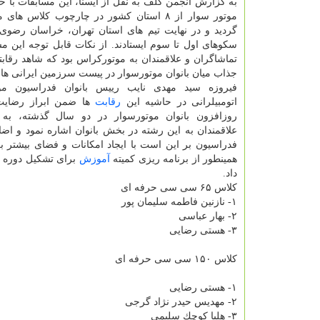
موتور سوار از ۸ استان كشور در چارچوب كلاس ه
گردید و در نهایت تیم های استان تهران، خراسان رضوی
سكوهای اول تا سوم ایستادند. از نكات قابل توجه این 
تماشاگران و علاقمندان به موتوركراس بود كه شاهد رقابت
جذاب میان بانوان موتورسوار در پیست سرزمین ایرانی ها ب
فیروزه سید مهدی نایب رییس بانوان فدراسیون مو
اتومبیلرانی در حاشیه این
رقابت
ها ضمن ابراز رضایت
روزافزون بانوان موتورسوار ​در دو سال گذشته، به ا
علاقمندان به این رشته در بخش بانوان اشاره نمود و اضا
فدراسیون بر این است با ایجاد امكانات و فضای بیشتر
همینطور از برنامه ریزی كمیته
آموزش
برای تشكیل دوره ه
داد.
كلاس ۶۵ سی سی حرفه ای​
۱- نازنین فاطمه سلیمان پور
۲- بهار عباسی
۳- هستی رضایی
كلاس ۱۵۰ سی سی حرفه ای
۱- هستی رضایی
۲- مهدیس حیدر نژاد گرجی
۳- هلیا كوچك سلیمی