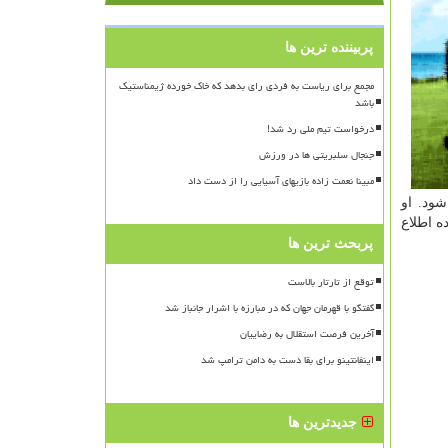
پربیننده ترین ها
مجمع برای ریاست به فردی رای بدهد که خاک خورده ژیمناستیک
باشد
درخواست تیم ملی رد شد!
جنجال سلبریتی ها در ورزش
مبینا نعمت زاده بازیهای آسیایی را از دست داد
ود. او
ه اطلاع
پربحث ترین ها
توقع از تارتار بالاست
گفتگو با قهرمان جهان که در مبارزه با اشرار جانباز شد
آخرین فرصت استقلال به رضاییان
اینفانتینو برای بقا دست به دامن ترامپ شد
جدیدترین ها