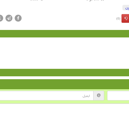
ن
X
(0)