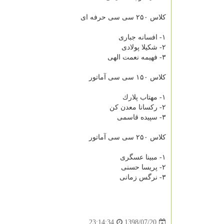
كلاس ۲۵۰ سی سی حرفه ای
۱- افسانه جباری
۲- شكیلا پولادی
۳- فهیمه نعمت الهی
كلاس ۱۵۰ سی سی آماتور
۱- مهتاب پلارك
۲- ركسانا معدن كن
۳- سپیده قاسمی
كلاس ۲۵۰ سی سی آماتور
۱- مبینا عسگری
۲- پریسا حسنی
۳- نرگس زمانی​
1398/07/20
23:14:34