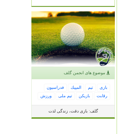
موضوع های انجمن گلف
بازی
تیم
المپیك
فدراسیون
رقابت
بازیكن
تیم ملی
ورزش
گلف: بازی دقت، زندگی لذت