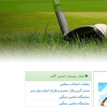
لینک دوستان انجمن گلف
تبلیغات انتخابات مجلس
مستر گرین وال | مجری و طراح انواع دیوار سبز
نمایشگاه ماشین سنگین
نمایشگاه ماشین سنگین