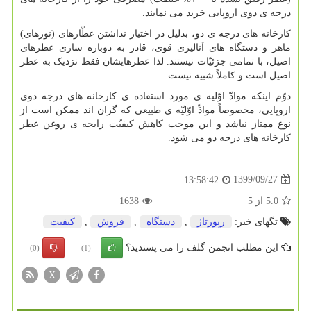
درجه ی دوی اروپایی خرید می نمایند.
کارخانه های درجه ی دو، بدلیل در اختیار نداشتن عطّارهای (نوزهای)
ماهر و دستگاه های آنالیزی قوی، قادر به دوباره سازی عطرهای
اصیل، با تمامی جزئیّات نیستند. لذا عطرهایشان فقط نزدیک به عطر
اصیل است و کاملاً شبیه نیست.
دوّم اینکه موادّ اوّلیه ی مورد استفاده ی کارخانه های درجه دوی
اروپایی، مخصوصاً موادِّ اوّلیّه ی طبیعی که گران اند ممکن است از
نوع ممتاز نباشد و این موجب کاهش کیفیّت رایحه ی روغن عطر
کارخانه های درجه دو می شود.
1399/09/27
13:58:42
5.0
از
5
1638
تگهای خبر:
رپورتاژ
,
دستگاه
,
فروش
,
كیفیت
این مطلب انجمن گلف را می پسندید؟
(0)
(1)
X