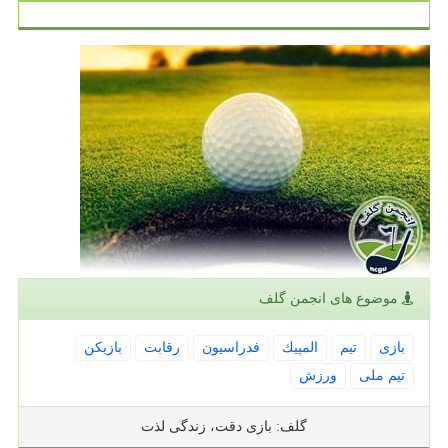
موضوع های انجمن گلف
بازی
تیم
المپیك
فدراسیون
رقابت
بازیكن
تیم ملی
ورزش
گلف: بازی دقت، زندگی لذت