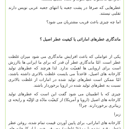
عطرهایی که صرفا در پشت جعبه یا انتهای جعبه عربی نویس دارند
تقلبی نیستند.
اما چه چیزی باعث فریب مشتریان می شود؟
ماندگاری عطرهای اماراتی یا کیفیت عطر اصیل ؟
یکی از عواملی که باعث افزایش ماندگاری می شود میزان غلظت
عطر است. امّا ماندگاری عطر آن قدر که برای ما ایرانی ها باارزش
است برای اروپایی ها اهمیّت ندارد. لذا هرچند که عطرهای تولید
کارخانه های اصیل، قاعدتاً می بایست غلظت بالاتری داشته باشند،
امّا ممکن است عطرهای تولید شده در امارات از غلظت بالاتری
نسبت به عطرهای تولید شده در اروپا برخوردار باشند.
چیزی که با اطمینان می شود گفت این است که عطرهای تولید
کارخانه های اصیل (اروپا و آمریکا) از کیفیّت مادّه ی اوّلیّه و رایحه ی
زیباتری برخوردارند. چرا؟
زیرا
کارخانه های اماراتی، برای پایین آوردن قیمت تمام شده، روغن عطر
(عطر رقیق نشده یا ۱۰۰% غلظت) مصرفی خود را از کارخانه های