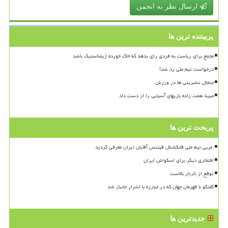
ارسال نظر به انجمن
پربیننده ترین ها
مجمع برای ریاست به فردی رای بدهد که خاک خورده ژیمناستیک باشد
درخواست تیم ملی رد شد!
جنجال سلبریتی ها در ورزش
مبینا نعمت زاده بازیهای آسیایی را از دست داد
پربحث ترین ها
افتخاری دیگر برای اسکواش ایران
توقع از تارتار بالاست
گفتگو با قهرمان جهان که در مبارزه با اشرار جانباز شد
جدیدترین ها