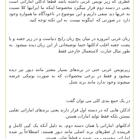
عطری که زیر نویس عربی داشته باشد قطعا ادکلن اماراتی است
یعنی در دسته دوم قرار میگیرد مخصوصا اینکه ما ایرانیها کلا نسبت
به عربها دید منفی داریم و این موضوع در ناخودآگاه ما همواره وجود
دارد در صورتی که اینگونه نیست. به این نکته توجه کنید:
زبان عربی امروزه در میان پنج زبان رایج دنیاست و در زیر جعبه و یا
پشت جعبه اغلب ادکلنها حتما توضیحاتی از این زبان دیده میشود. به
طور مثال عبارت: لاستعمال خارجی فقط
زیرنویس عربی حتی در برندهای بسیار معتبر مانند دیور نیز دیده
میشود و فقط در برخی محصولات که به صورت بوتیکی عرضه
میشوند وجود ندارد مانند برند شنل
در یک جمع بندی کلی می توان گفت:
ادکلن هایی که در دسته اول قرار دارند یعنی برندهای اماراتی تقلبی
نیستن بلکه فقط تولید امارات هستن.
ادکلنهای اماراتی یا همان دسته دوم، به دلیل آنکه یک کپی کامل و
فریبنده از عطرهای برند اصلی مانند دیور هستند، اصطلاحاً پر شده
اماراتی محسوب می شوند و قطعاً تقلبی هستند.