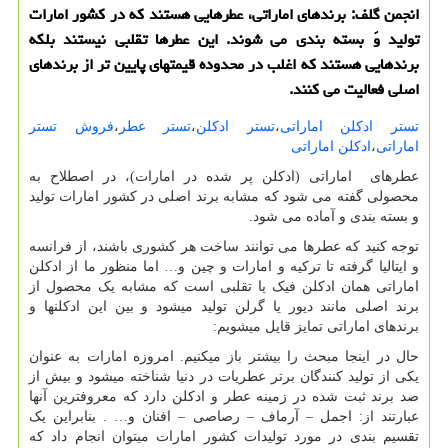
انجمن گلف: برندهای اماراتی، عطرهایی هستند كه در كشور امارات
تولید وً بسته بندی می شوند. این عطرها تقلبی نیستند بلكه
برندهایی هستند كه اغلب در محدوده قیمتهای پایین تر از برندهای
اصلی فعالیت می كنند.
تستر ادکلن اماراتی
،
تستر ادکلن
،
تستر عطر
،
فروش تستر
اماراتی
،
ادکلن اماراتی
عطرهای اماراتی (ادکلن پر شده در امارات)، در اصطلاح به
محصولی گفته می شود که مشابه برند اصلی در کشور امارات تولید
و بسته بندی و آماده می شود.
توجه کنید که عطرها می توانند ساخت هر کشوری باشند، از فرانسه
و ایتالیا گرفته تا ترکیه و امارات و چین و… اما منظور ما از ادکلن
اماراتی همان ادکلن فیک یا تقلبی است که مشابه یک محصول از
برند اصلی مانند دیور یا گرلن تولید میشود و بین این ادکلنها و
برندهای اماراتی تمایز قایل میشویم:
حال در اینجا مبحث را بیشتر باز میکنیم. امروزه امارات به عنوان
یکی از تولید کنندگان برتر عطریات در دنیا شناخته میشود و بیش از
صد برند ثبت شده در زمینه عطر و ادکلن دارد که معروفترین آنها
عبارتند از: اجمل – آرماف – رصاصی – افنان و… . بنابراین یک
تقسیم بندی در مورد تولیدات کشور امارات میتوان انجام داد که