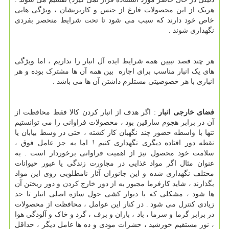
هریک از این محصولات فارغ از جنس و کاربریشان ، ویژگی هایی
خاص خود دارند که سبب می شود تا تحت شرایط منحصر بفردی
نگهداری شوند .
هر چند قصد تبیین همه شرایط ایده آل انبار را نداریم ، اما ویژگی
های یک انبار مناسب برای اجاره بین همه آن ها مشترک بوده و هر
انباری با هر خصوصیتی مستلزم داشتن آن ها می باشد .
فضای خارجی انبار
: اگر هدف از انبار کردن کالا فقط محافظت از
آن در برابر هجوم سارقین بود ، محصولات فراوانی را می توانستیم
تنها با واسطه حضور چند نگهبان کار کشته ، حتی در وسط بیابان یا
نقطه دور افتاده دیگری نگهداری کنیم ! اما به جز عامل فوق ،
سلامت خود محصول نیز از اهمیت فراوانی برخوردار است . به
عنوان مثال اگر مواد غذایی در مجاورت زندگی یا عبور حیوانات
مختلف نگهداری شده و این جانوران آثار نامطلوبی روی این مواد
بگذارند ، شاید کارفرما مجبور به از دور خارج کردن و دور ریختن آن
ها شود ، مشکلی که با دیوار کشی حول سازه اصلی انبار تا حد
زیادی کنترل می شود . در کنار این عوامل ، محافظت از محصولات
در برابر گرما و سرما ، باد ، باران و برف ، گرد و خاک و آلودگی هوا
، نور مستقیم خورشید ، حشرات موذی و ده ها عامل دیگر ، حداقل