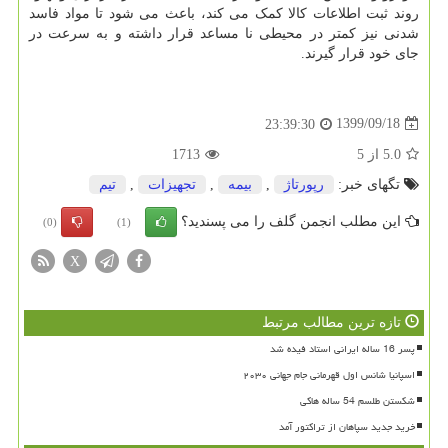
روند ثبت اطلاعات کالا کمک می کند، باعث می شود تا مواد فاسد
شدنی نیز کمتر در محیطی نا مساعد قرار داشته و به سرعت در
جای خود قرار گیرند.
1399/09/18
23:39:30
5.0
از
5
1713
تگهای خبر:
رپورتاژ
,
بیمه
,
تجهیزات
,
تیم
این مطلب انجمن گلف را می پسندید؟
(0)
(1)
X
تازه ترین مطالب مرتبط
پسر 16 ساله ایرانی استاد فیده شد
اسپانیا شانس اول قهرمانی جام جهانی ۲۰۳۰
شکستن طلسم 54 ساله هاکی
خرید جدید سپاهان از تراکتور آمد