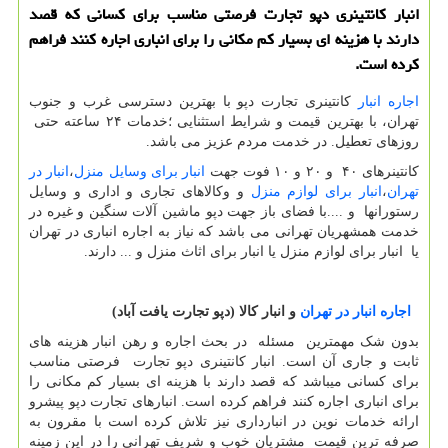
انبار كانتینری دپو تجارت فرصتی مناسب برای كسانی كه قصد
دارند با هزینه ای بسیار كم مكانی را برای انباری اجاره كنند فراهم
كرده است.
اجاره انبار
كانتینری تجارت دپو با بهترین دسترسی غرب و جنوب
تهران، با بهترین قیمت و شرایط استثنایی ؛خدمات ۲۴ ساعته حتی
روزهای تعطیل. در خدمت مردم عزیز می باشد.
کانتینرهای ۴۰ و ۲۰ و ۱۰ فوت جهت
انبار برای وسایل منزل
،
انبار در
تهران
،
انبار برای لوازم منزل
و وکالاهای تجاری و اداری و وسایل
رستورانها و ....با فضای باز جهت دپو ماشین آلات سنگین و غیره در
خدمت همشهریان تهرانی می باشد که نیاز به اجاره انباری در تهران
یا انبار برای لوازم منزل یا انبار برای اثاث منزل و ... دارند.
اجاره انبار در تهران
و انبار کالا (دپو تجارت یافت آباد)
بدون شک مهمترین مسئله در بحث اجاره و رهن انبار هزینه های
ثابت و جاری آن است. انبار کانتینری دپو تجارت فرصتی مناسب
برای کسانی میباشد که قصد دارند با هزینه ای بسیار کم مکانی را
برای انباری اجاره کنند فراهم کرده است. انبارهای تجارت دپو پیشرو
ارائه خدمات نوین در انبارداری نیز تلاش کرده است با مقرون به
صرفه ترین قیمت مشتریان خوب و شریف تهرانی را در این زمینه