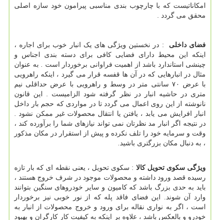
امکاناتیست که با چارچوب بندی مناسبی پیرامون خود سازه اصلی
محقق می گردد .
فضای داخلی
: در نخستین ویژگی های یک انبار خوب برای اجاره ،
اینکه این محیط دارای فضایی کافی برای دسته بندی اجناس و
چینشی استاندارد باشد از اهمیت فراوانی برخوردار است . به عنوان
مثال در انبارهایی که در آن ها قفسه قرار می گیرد ، اینکه راهرویی
با عرض ۷۰ سانتی متر در وسط و راهرویی با عرض حداقلی نیم
متری در حاشیه انبار در نظر گرفته شود الزامیست . این قانون
نانوشته از این روی اعمال می گردد تا در مواردی که حجم بار داخل
انبار افرایش می یابد ، یافتن یا انتقال محصولات غیر ممکن نشود .
در نتیجه اگر انبار مد نظرتان نمی تواند نیازهای شما را برآورده کند ،
وقت و سرمایه خود را تلف نکرده و پیش از استقرار در مکان مذکور
، به دنبال مکان بزرگتری باشید.
ویژگی سکوی تحویل کالا
: سکوی تحویل ، یعنی نقطه ای که بار تازه
رسیده قصد ورود داشته و محصولات موجود در شرف خروج هستند ،
باید به حدی بزرگ باشد که کامیون و سایر خودروهای سنگین بتوانند
وارد آن شوند. این فضای فاقد پله که از نور خوبی نیز برخوردار
است ، اگر به نواری نقاله برای ورود و خروج محصولات از انبار به
خودرو و بالعکس باشد ، علاوه بر اینکه به کیفیت کار کارگران و بهبود