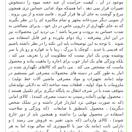
موجود در آن ، کیفیت حراست از چند جعبه میوه را دستخوش
تغییرات قرار نمی دهد ، اما همینکه مواد غذایی حساس تری همچون
مرغ و گوشت به جای آن ها قرار گیرند ، فاسد شده و از بین بروند .
از سویی دیگر سردخانه مجهز و تمام مکانیزه ای را در نظر بگیرید
که به جای نگهداری از دارویی خاص در دل خود ، پذیرای مصالحی به
شدت حساس به برودت و سرما باشد ! بی تردید این محصولات نیز
در این انبار پیشرفته ، زیاد دوام نیاورده و غیر قابل استفاده می
شوند . با توجه به این توضیحات باید این نکته را در نظر داشته باشیم
که قدیمی یا جدید ، کوچک یا بزرگ ، زیبا یا بد قواره و رو باز یا سر
پوشیده بودن یک انبار نیست که مطلوبیت آن را تعریف می کند ،
بلکه ویژگی های یک انبار خوب برای اجاره را ماهیت ماده و محصول
ماست که مشخص می کند . می دانیم که کالاهای نگهداری شده در
انبار به طور کلی در دسته های محصولات مصرفی غیر مستقیم در
تولید (مانند تجهیزات و مواد مصرفی ماشین آلات خط تولید) ،
ملزومات یا مواد اولیه ، قطعات نیمه ساخته (که به دلایلی تولیدشان
متوقف شده یا در شرف انتقال به پایگاه دیگری برای تکمیل هستند )
، محصول نهایی (آماده رسیدن به دست مصرف کننده) ، کالای امانی
(که به صورت موقتی نزد انباردار قرار داشته و در تملک شخص
دیگریند) ، محصول نامنطبق یا ضایعات (که ویژگی و صلاحیت
استفاده در محصول نهایی را نداشته و همچنین باید از دور خارج
شوند) ، کالای وارداتی (که بدون تغییر به فروش می رسند ) و
دارایی ثابت (مانند یک میز یا کامپیوتری که سالم بوده اما به هر
دلیلی در حال حاضر مورد استفاده قرار نمی گیرد) تقسیم می شوند .