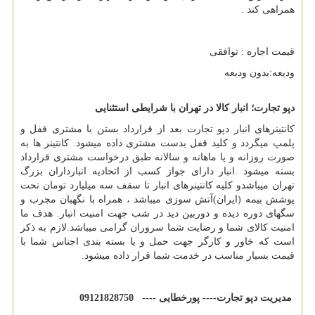
همراهی کند .
قیمت اجاره : توافقی
ودیعه:بدون ودیعه
دپو تجارت؛ انبار کالا در تهران با شرایطی استثنایی
کانتینرهای انبار دپو تجارت بعد از قرارداد بستن با مشتری قفل و
پلمپ میگردد و کلید قفل بدست مشتری داده میشود. کانتینر ها به
صورت روزانه و یا ماهانه و سالانه طبق درخواست مشتری قرارداد
بسته میشود .انبار دارای جواز کسب از اتحادیه انبارداران بزرگ
تهران میباشدو کلیه کانتینرهای انبار تا سقف سه میلیارد تومان تحت
پوشش بیمه (ایران)آتش سوزی میباشد ، همراه با نگهبان مجرب و
سگهای دوره دیده و دوربین دید در شب جهت امنیت انبار. هدف ما
امنیت کالای شما و رضایت شما سروران گرامی میباشد.لازم به ذکر
است که خاور و کارگر جهت حمل و یا بسته بندی اجناس شما با
قیمت بسیار مناسب در خدمت شما قرار داده میشود.
مدیریت دپو تجارت---- پورخطایی ---- 09121828750