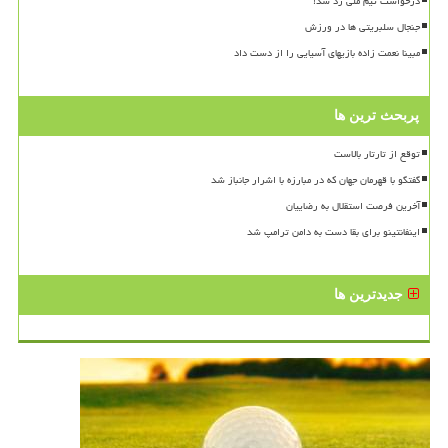
درخواست تیم ملی رد شد!
جنجال سلبریتی ها در ورزش
مبینا نعمت زاده بازیهای آسیایی را از دست داد
پربحث ترین ها
توقع از تارتار بالاست
گفتگو با قهرمان جهان که در مبارزه با اشرار جانباز شد
آخرین فرصت استقلال به رضاییان
اینفانتینو برای بقا دست به دامن ترامپ شد
جدیدترین ها