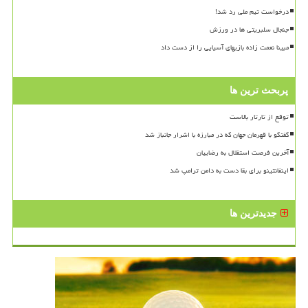
درخواست تیم ملی رد شد!
جنجال سلبریتی ها در ورزش
مبینا نعمت زاده بازیهای آسیایی را از دست داد
پربحث ترین ها
توقع از تارتار بالاست
گفتگو با قهرمان جهان که در مبارزه با اشرار جانباز شد
آخرین فرصت استقلال به رضاییان
اینفانتینو برای بقا دست به دامن ترامپ شد
جدیدترین ها