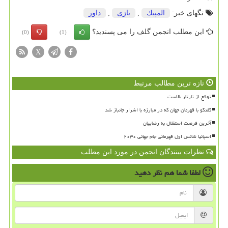
تگهای خبر:
المپیك
,
بازی
,
داور
این مطلب انجمن گلف را می پسندید؟
(0)
(1)
X
تازه ترین مطالب مرتبط
توقع از تارتار بالاست
گفتگو با قهرمان جهان که در مبارزه با اشرار جانباز شد
آخرین فرصت استقلال به رضاییان
اسپانیا شانس اول قهرمانی جام جهانی ۲۰۳۰
نظرات بینندگان انجمن در مورد این مطلب
لطفا شما هم
نظر دهید