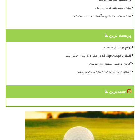
جنجال سلبریتی ها در ورزش
مبینا نعمت زاده بازیهای آسیایی را از دست داد
پربحث ترین ها
توقع از تارتار بالاست
گفتگو با قهرمان جهان که در مبارزه با اشرار جانباز شد
آخرین فرصت استقلال به رضاییان
اینفانتینو برای بقا دست به دامن ترامپ شد
جدیدترین ها