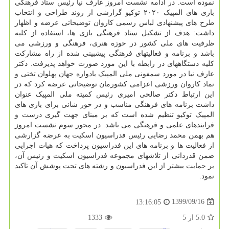
نموده است. در ادامه نشست امروز عارف نیا رئیس ستاد فرهنگی
بازی های المپیک ۲۰۲۰ توکیو گزارشی از روند طراحی و انتخاب
طرح های پیشنهادی لباس رسمی کاروان توضیحاتی عرضه و اظهار
داشت: هدف از تشکیل ستاد فرهنگی بازی ها، استفاده از کلیه
ظرفیت های ملی کشور در حوزه هنری، فرهنگی و ورزشی می
باشد و برنامه و فعالیتهای فرهنگی پیشبینی شده از راه مشارکت
کلیه دستگاههای در رابطه با این مورد صورت خواهد پذیرفت. دکتر
عارف نیا در مورد سمفونی ملی المپیک یادواره جهان پهلوان تختی و
نماد کاروان ورزشی اعزامی کشورمان توضیحاتی عرضه کرد که در
این ارتباط دکتر صالحی امیری رئیس کمیته ملی المپیک عنوان
داشت برنامه های فرهنگی مناسب و در خور شانی برای بازی های
المپیک توکیو تنظیم شده است که بر مبنای جهت گیری درست و
فرایندهای علمی و فرهنگی می باشد. در محور سوم نشست امروز
هم بهمن محمد رضایی رئیس فدراسیون اسکیت به عرضه گزارشی
از فعالیت ها و برنامه های این فدراسیون پرداخت که هیات اجرایی
ضمن قدردانی از تلاشهای مجموعه فدراسیون اسکیت و رئیس آن،
بر حمایت بیشتر از این فدراسیون و رشته های تحت پوشش آن تاکید
نمود.
1399/09/16
13:16:05
5.0
از
5
1333