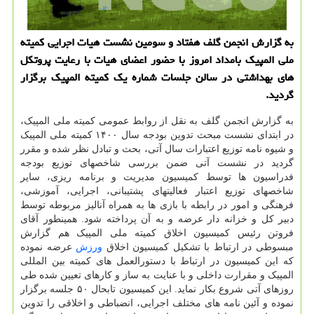
به گزارش انجمن گلف هفتاد و سومین نشست هیات اجرایی کمیته
ملی المپیک بامداد امروز با حضور اعضای هیات با رعایت پروتکل
های بهداشتی در سالن جلسات شماره یک کمیته المپیک برگزار
گردید.
به گزارش انجمن گلف به نقل از روابط عمومی کمیته ملی المپیک،
در ابتدای نشست مبحث تدوین بودجه سال ۱۴۰۰ کمیته ملی المپیک
و شیوه نامه توزیع اعتبارات سال آتی، بحث و تبادل نظر شده و مقرر
گردید در نشست آتی ضمن بررسی شاخصهای توزیع بودجه
فدراسیون ها توسط کمیسیون مدیریت و برنامه ریزی، سایر
شاخصهای توزیع اعتبار فعالیتهای پشتیبانی، اجرایی، آموزشی،
فرهنگی و امور در رابطه با بازی ها به همراه آنالیز مربوطه توسط
دبیر کل و خزانه دار عرضه و به آن پرداخته شود. همینطور آقای
فروتن رئیس کمیسیون اخلاق کمیته ملی المپیک هم گزارش
مبسوطی در ارتباط با تشکیل کمیسیون اخلاق
ورزش
عرضه نموده
که این کمیسیون در ارتباط با دستورالعمل های کمیته بین المللی
المپیک و مقرارت داخلی و با عنایت به ساز و کارهای تعیین شده طی
روزهای آتی شروع بکار نماید. این کمیسیون تابحال ۵۰ جلسه برگزار
نموده و آئین نامه های مختلف اجرایی، انضباطی و اخلاقی را تدوین