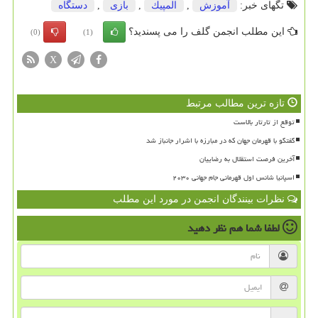
تگهای خبر:
آموزش
,
المپیك
,
بازی
,
دستگاه
این مطلب انجمن گلف را می پسندید؟
(0)
(1)
X
تازه ترین مطالب مرتبط
توقع از تارتار بالاست
گفتگو با قهرمان جهان که در مبارزه با اشرار جانباز شد
آخرین فرصت استقلال به رضاییان
اسپانیا شانس اول قهرمانی جام جهانی ۲۰۳۰
نظرات بینندگان انجمن در مورد این مطلب
لطفا شما هم
نظر دهید