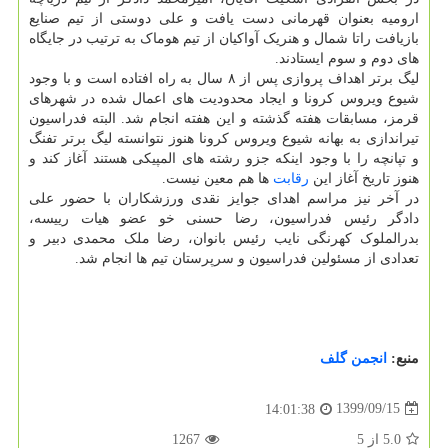
ارومیه بعنوان قهرمانی دست یافت و علی دوستی از تیم صنایع
بازیافت راتا شمال و هنریک آواکیان از تیم هوماک به ترتیب در جایگاه
های دوم و سوم ایستادند.
لیگ برتر اهداف پروازی پس از ۸ سال به راه افتاده است و با وجود
شیوع ویروس کرونا و ایجاد محدودیت های اعمال شده در شهرهای
قرمز، مسابقات هفته گذشته و این هفته انجام شد. البته فدراسیون
تیراندازی به بهانه شیوع ویروس کرونا هنوز نتوانسته لیگ برتر تفنگ
و تپانچه را با وجود اینکه جزو رشته های المپیکی هستند آغاز کند و
هنوز تاریخ آغاز این
رقابت
ها هم معین نیست.
در آخر نیز مراسم اهدای جوایز نقدی ورزشکاران با حضور علی
دادگر رئیس فدراسیون، رضا حسنی خو عضو هیات رییسه،
بدرالملوک کهرنگی نایب رئیس بانوان، رضا ملک محمدی دبیر و
تعدادی از مسئولین فدراسیون و سرپرستان تیم ها انجام شد.
منبع:
انجمن گلف
1399/09/15
14:01:38
5.0
از
5
1267