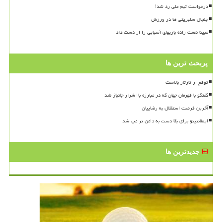
درخواست تیم ملی رد شد!
جنجال سلبریتی ها در ورزش
مبینا نعمت زاده بازیهای آسیایی را از دست داد
پربحث ترین ها
توقع از تارتار بالاست
گفتگو با قهرمان جهان که در مبارزه با اشرار جانباز شد
آخرین فرصت استقلال به رضاییان
اینفانتینو برای بقا دست به دامن ترامپ شد
جدیدترین ها