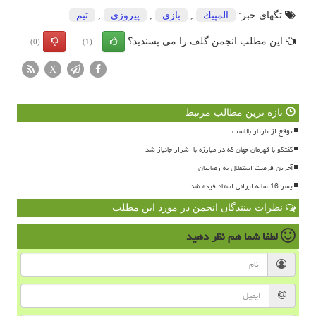
تگهای خبر:
المپیك
,
بازی
,
پیروزی
,
تیم
این مطلب انجمن گلف را می پسندید؟
(0)
(1)
X
تازه ترین مطالب مرتبط
توقع از تارتار بالاست
گفتگو با قهرمان جهان که در مبارزه با اشرار جانباز شد
آخرین فرصت استقلال به رضاییان
پسر 16 ساله ایرانی استاد فیده شد
نظرات بینندگان انجمن در مورد این مطلب
لطفا شما هم
نظر دهید