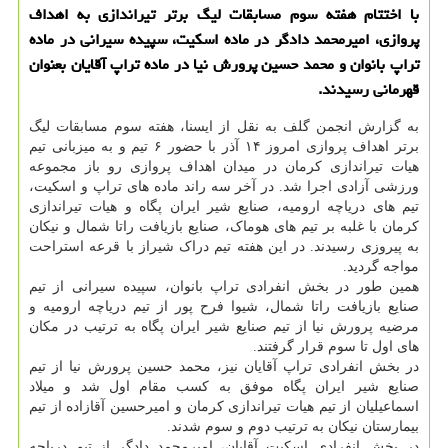
با اختتام هفته سوم مسابقات لیگ برتر تیراندازی به اهداف
پروازی، امیرمحمد دادگر در ماده اسکیت، سپیده سیرانی در ماده
تراپ بانوان و محمد حسین پرورش نیا در ماده تراپ آقایان بعنوان
قهرمانی رسیدند.
به گزارش انجمن گلف به نقل از ایسنا، هفته سوم مسابقات لیگ
برتر اهداف پروازی امروز ۱۴ آذر با حضور ۶ تیم و به میزبانی تیم
هیات تیراندازی کرمان در میدان اهداف پروازی رو باز مجموعه
ورزشی آزادی اجرا شد. در آخر سه راند ماده های تراپ و اسکیت،
تیم های دریاچه ارومیه، صنایع شیر ایران پگاه و هیات تیراندازی
کرمان با غلبه بر تیم های هوماک، صنایع بازیافت راتا شمال و نیکان
به پیروزی رسیدند. در این هفته تیم دراک شیراز با قرعه استراحت
مواجه گردید.
همین طور در بخش انفرادی تراپ بانوان، سپیده سیرانی از تیم
صنایع بازیافت راتا شمال، شیوا فرح پور از تیم دریاچه ارومیه و
مرضیه پرورش نیا از تیم صنایع شیر ایران پگاه به ترتیب در مکان
های اول تا سوم قرار گرفتند.
در بخش انفرادی تراپ آقایان نیز، محمد حسین پرورش نیا از تیم
صنایع شیر ایران پگاه موفق به کسب مقام اول شد و میلاد
اسماعیلیان از تیم هیات تیراندازی کرمان و امیرحسین آقازاده از تیم
بیمارستان نیکان به ترتیب دوم و سوم شدند.
در بخش انفرادی اسکیت آقایان، امیرمحمد دادگر از تیم دریاچه