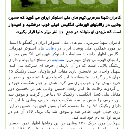
کامران شهلا سرمربی تیم های ملی اسنوکر ایران می گوید که حسین
وفایی در رقابتهای قهرمانی انگلیس خیلی خوب درخشید و امیدوار
است که بزودی او بتواند در جمع ۱۶ نفر برتر دنیا قرار بگیرد.
کامران شهلا سرمربی تیم های ملی اسنوکر ایران در گفتگو با ایسنا،
در مورد عملکرد ملی پوشان ایران در
رقابت
های اسنوکر قهرمانی
انگلیس اظهار داشت: مسابقات اسنوکر قهرمانی انگلیس بعد از
رقابتهای قهرمانی جهان مهم ترین
مسابقه
در سطح دنیا بوده و دارای
رنکینگ بالایی است که در آن بازیکنان حرفه ای شرکت می کنند.
سهیل واحدی در نخستین بازی مقابل لیو هاوتیان چینی رنکینگ ۴۵
جهان قرار گرفت. متاسفانه با این که واحدی با نتیجه دو بر صفر از
حریف پیش بود و خوب بازی می کرد، شش بر چهار شکست خورد و
از گردونه رقابت ها کنار رفت. حسین وفایی هم در نخستین دور
مقابل بیلی کسل انگلیسی، رنکینگ ۹۶ دنیا قرار گرفت و موفق شد
این حریف را شش بر سه شکست دهد. حریف وفایی با این که
دارای رنکینگ ۹۶ بود اما معتقدم که او بسیار قوی بود. حسین در این
بازی خیلی خوب ظاهر شد و موفق شد یک بریک ۱۴۶ آن هم در
فریم اول به نام خود ثبت کند.
شهلا در مورد بریک ۱۴۶ وفایی در این رقابتها اظهار نمود: حسین
وفایی برای بار دوم موفق شد در جمع حرفه ای ها بریک ۱۴۶ را به