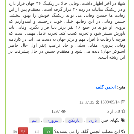
شهلا در آخر اظهار داشت: وفایی حالا در رنکینگ ۳۶ جهان قرار دارد
و در رنکینگ سالیانه در رده ۲۰ قرار گرفه است. معتقدم پس از این
رقابت ها حسین وفایی می تواند رنکینگ خویش را بهبود ببخشد.
حسین وفایی در این رقابتها خیلی خوب درخشید و امیدواریم که
بزودی او بتواند در جمع ۱۶ نفر برتر دنیا قرار بگیرد. وفایی باید
باورش بیشتر شود و تجربه کسب کند. تجربه عامل مهمی است که
هرچه با رقابت با افراد مهم و برتر جهان به دست می آید. در کارنامه
وفایی پیروزی مقابل سلبی و جاد ترامپ (نفر اول حال حاضر
اسنوکر جهان) دیده می شود و معتقدم حسین در حال پیشرفت در
این رشته است.
منبع:
انجمن گلف
1399/09/14
12:37:35
5.0
از
5
1297
تگهای خبر:
بازی
,
بازیكن
,
پیروزی
,
تیم
این مطلب انجمن گلف را می پسندید؟
(0)
(1)