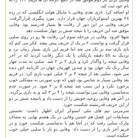
نام خود ثبت کند.
او اضافه کرد: بازی بعدی وفایی با مایکل هولت انگلیسی که در رده
۲۸ بهترین اسنوکربازان جهان قرار دارد، مورد پیگیری قرار|گرفت.
حریف وفایی در این دور از رقابت ها بسیار قدرتمند بود. وفایی
موفق شد این حریف را با نتیجه شش بر چهار شکست دهد.
شهلا افزود: وفایی در مرحله سوم این رقابت ها رو در روی سلبی
قرار گرفت و توانست ۲ بر یک از حریف پیش بیفتد. فکر می کنم که
باید بازی سه بر یک می شد اما فریم این بازی بسیار زمان برد و
نزدیک به ۵۸ دقیقه بازیکنان با یک دیگر رقابت کردند که در آخر
وفایی نتیجه را واگذار کرد و بازی ۲ بر ۲ شد. سلبی به مدت چهار
سال رنک یک جهان بود و چندین قهرمان جهان در کارنامه اش دیده
می شود، سلبی بعد از نتیجه ۴ بر ۲ خیلی خوب بازی کرد. در فریم
بعد وفایی بسیار بد شانس بود چون که توپ صورتی به مشکلی خوب
برخورد نکرد و این سبب شد نتیجه ۵ بر ۲ شود. در صورت عدم
بدشانسی، وفایی می توانست نتیجه را ۴ بر ۳ کند و به بازی برگردد.
در آخر هم وفایی روحیه خویش را از دست داد و بانتیجه شش بر دو
از این حریف قدرمتمند شکست خورد.
سرمربی تیم های ملی اسنوکر ایران اظهار داشت: نخستین
مسابقات این فصل هم حسین وفایی در یک هشتم نهایی به مصاف
مارک سلبی رفت که در آنجا هم با بدشانسی شکست خورد و در
فریم آخر بازی را از دست داد. وفایی دو بار با سلبی خیلی خوب
جنگیده است.