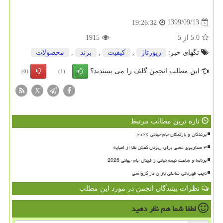
1399/09/13
19:26:32
5.0
از
5
1915
تگهای خبر:
رپورتاژ
,
كیفیت
,
برند
,
محصولات
این مطلب انجمن گلف را می پسندید؟
(0)
(1)
X
تازه ترین مطالب مرتبط
برندگان و بازندگان جام جهانی ۲۰۲۶
۳ سناریوی مسی برای ربودن کفش طلا از امباپه
برنامه و ساعت نیمه نهائی و فینال جام جهانی 2026
نایب قهرمانی ساحلی بازان در کرواسی
نظرات بینندگان انجمن در مورد این مطلب
لطفا شما هم
نظر دهید