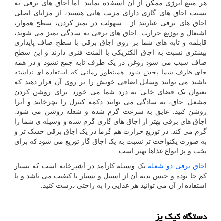
هر منبع انرژی ممکن از آن استفاده نمایند. اما اجاق های برقی به
نسبت اجاق های گازی دارای مزیت هایی هستند، از مزایای اصلی
اجاق های برقی عبارتند از : سهولت در تمیز کردن، سطح هموار،
اشتعال و توزیع حرارت. اجاق های برقی به سادگی تمیز می شوند،
قابلمه و تابه های شما بر روی اجاق برقی با سطح صاف پایداری
بیشتری نسبت به اجاق الکتریکی با المنت فنری دارند و این سطح
صاف سبب می شود روغن در یک طرف تابه جمع نشود و در همه
جای ظرف شما پخش شود. همینطور زمانی که استفاده ای نداشته
باشید می توانید وسایل اضافی خویش را بر روی آن قرار دهید که
بعنوان یک فضای خالی به درد شما می خورد. برای روشن کردن
مشعل اجاق، به سادگی می توانید دکمه کنترل را بچرخانید و آنرا
روشن کنید. عایق به سرعت گرم شده و شعله روشن می شود.
اجاق های برقی بهتر از اجاق های گازی گرم شده و وسیله ی شما را
گرم می کند. در توزیع حرارت هم گرما در یک اجاق برقی خشک تر و
به صورت یکنواخت تر نسبت به یک اجاق گاز توزیع می شود که برای
پخت و پز انواع غذاها بهتر است.
اجاق برقی دو شعله
یک وسیله کارآمد در آشپزخانه است که بسیار
کم جا بوده و جنس بدنه آن از استیل و بسیار با کیفیت می باشد و با
استفاده از آن می توانید هر غذایی را به راحتی درست کنید.
دستگاه کیک پز