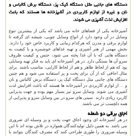
دستگاه های جانبی مثل دستگاه كیك پز، دستگاه برش كالباس و
نان و غیره از لوازم كاربردی در آشپزخانه ها هستند كه باعث
افزایش لذت آشپزی می شوند.
آشپزخانه یکی از فضاهای خانه می باشد که یکی از بیشترین تنوع
وسایل در آن وجود دارد از انواع وسایل چوبی، شیشه ای گرفته تا
لوازم برقی و مدرن که هرکدام زیبایی و کاربرد خاص خود را دارند.
بخش مهمی از هنر آشپزی و تهیه غذاهای خوشمزه و با کیفیت به
دستگاه هایی که با آن غذا پخته می شود، جنس و کیفیت ظروف
سرو آن ها بستگی دارد. در هر آشپزخانه ای باید به فکر تهیه وسایلی
بود که هم از لحاظ ظاهر و هم از لحاظ کارایی، مناسب باشند. برای
مثال اجاقی که از آن برای پخت و پز استفاده می شود و هم چنین
دستگاه های جانبی مثل دستگاه کیک پز، دستگاه برش کالباس و نان
و ... از لوازم کاربردی در آشپزخانه ها هستند که باعث افزایش لذت
آشپزی می شوند. وسایل سرو نیز بسیار مهم بوده و جهت پذیرایی
کاربرد زیادی دارند. سینی های سرو در بین وسایل سرو و پذیرایی از
همه دلچسب تر می باشند.
اجاق برقی دو شعله
در هر آشپزخانه ای وجود اجاق جهت پخت و پز وسیله ای ضروری
می باشد. به همین دلیل تولیدکنندگان همواره در تلاش بوده اند تا این
وسیله ضروری را طوری طراحی کنند که مصرف کنندگان بتوانند با