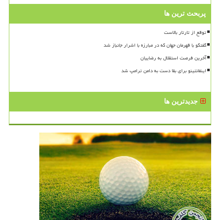
پربحث ترین ها
توقع از تارتار بالاست
گفتگو با قهرمان جهان که در مبارزه با اشرار جانباز شد
آخرین فرصت استقلال به رضاییان
اینفانتینو برای بقا دست به دامن ترامپ شد
جدیدترین ها