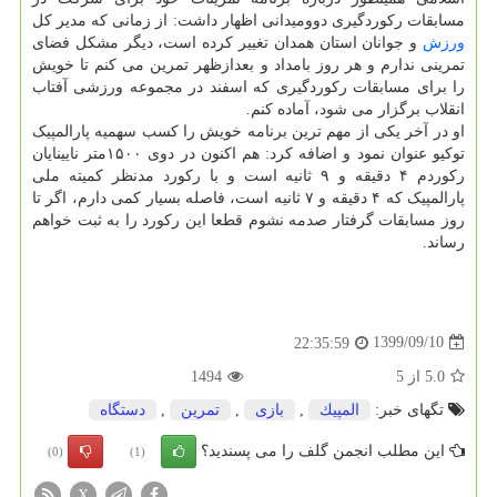
مسابقات رکوردگیری دوومیدانی اظهار داشت: از زمانی که مدیر کل
ورزش
و جوانان استان همدان تغییر کرده است، دیگر مشکل فضای
تمرینی ندارم و هر روز بامداد و بعدازظهر تمرین می کنم تا خویش
را برای مسابقات رکوردگیری که اسفند در مجموعه ورزشی آفتاب
انقلاب برگزار می شود، آماده کنم.
او در آخر یکی از مهم ترین برنامه خویش را کسب سهمیه پارالمپیک
توکیو عنوان نمود و اضافه کرد: هم اکنون در دوی ۱۵۰۰متر نایینایان
رکوردم ۴ دقیقه و ۹ ثانیه است و با رکورد مدنظر کمیته ملی
پارالمپیک که ۴ دقیقه و ۷ ثانیه است، فاصله بسیار کمی دارم، اگر تا
روز مسابقات گرفتار صدمه نشوم قطعا این رکورد را به ثبت خواهم
رساند.
1399/09/10
22:35:59
5.0
از
5
1494
تگهای خبر:
المپیك
,
بازی
,
تمرین
,
دستگاه
این مطلب انجمن گلف را می پسندید؟
(0)
(1)
X