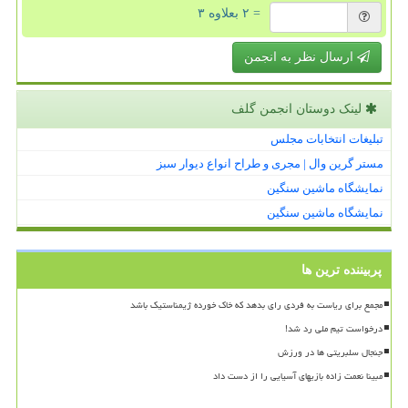
= ۲ بعلاوه ۳
ارسال نظر به انجمن
لینک دوستان انجمن گلف
تبلیغات انتخابات مجلس
مستر گرین وال | مجری و طراح انواع دیوار سبز
نمایشگاه ماشین سنگین
نمایشگاه ماشین سنگین
پربیننده ترین ها
مجمع برای ریاست به فردی رای بدهد که خاک خورده ژیمناستیک باشد
درخواست تیم ملی رد شد!
جنجال سلبریتی ها در ورزش
مبینا نعمت زاده بازیهای آسیایی را از دست داد