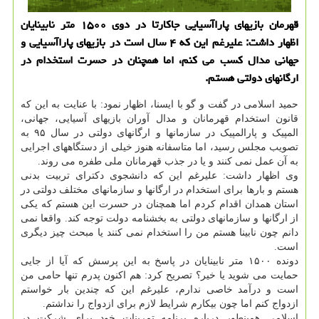
قهرمان بازیهای پاراآسیایی جاكارتا در دوی ۱۵۰۰ متر نابینایان
اظهار داشت: علیرغم این كه ۴ سال است در بازیهای پاراآسیایی و
جهانی مدال كسب می كنم، اما همچنان در حسرت استخدام در
ارگانهای دولتی هستم.
حمید اسلامی در گفت و گو با ایسنا، اظهار نمود: با عنایت به این که
قانون استخدام قهرمانان و مدال آوران بازیهای آسیایی، جهانی،
المپیک و پارالمپیک در سازمانها و ارگانهای دولتی در سال ۹۵ به
تصویب مجلس رسید، اما متاسفانه هنوز خیلی از دستگاههای اجرایی
به آن عمل نمی کنند و یا در جذب قهرمانان ملی طفره می روند.
وی اظهار داشت: علیرغم این که دانشجوی دکترای تربیت بدنی
هستم و بارها برای استخدام در ارگانها و سازمانهای مختلف دولتی در
استان همدان اقدام کردم اما همچنان در حسرت این هستم که یکی
از ارگانها و سازمانهای دولتی به بخشنامه دولت توجه کند. واقعا نمی
دانم چون نابینا هستم من را استخدام نمی کنند یا مبحث چیز دیگری
است.
دونده ۱۵۰۰ متر نابینایان در پاسخ به این پرسش که آیا از جایی
حمایت می شوید یا خیر؟ تصریح کرد: هم اکنون پدرم تنها حامی من
است و درآمد خاصی ندارم، علیرغم این که چندین بار خواستم
ازدواج کنم اما چون بیکارم شرایط لازم برای ازدواج را نداشتم.
اسلامی همینطور درباره برنامه تمرینات خود برای شرکت در