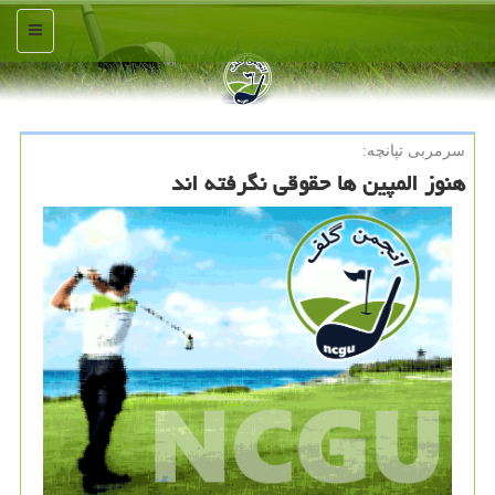
منو
سرمربی تپانچه:
هنوز المپین ها حقوقی نگرفته اند