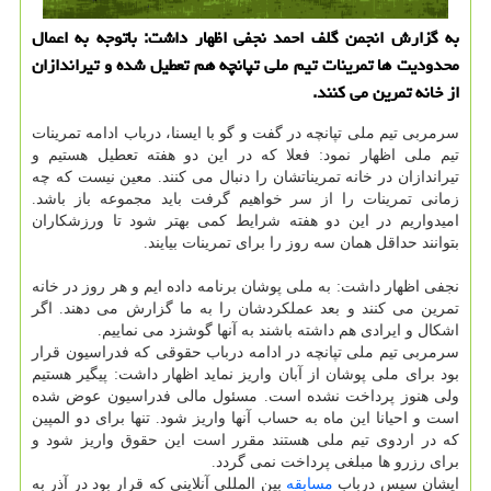
به گزارش انجمن گلف احمد نجفی اظهار داشت: باتوجه به اعمال
محدودیت ها تمرینات تیم ملی تپانچه هم تعطیل شده و تیراندازان
از خانه تمرین می كنند.
سرمربی تیم ملی تپانچه در گفت و گو با ایسنا، درباب ادامه تمرینات
تیم ملی اظهار نمود: فعلا که در این دو هفته تعطیل هستیم و
تیراندازان در خانه تمریناتشان را دنبال می کنند. معین نیست که چه
زمانی تمرینات را از سر خواهیم گرفت باید مجموعه باز باشد.
امیدواریم در این دو هفته شرایط کمی بهتر شود تا ورزشکاران
بتوانند حداقل همان سه روز را برای تمرینات بیایند.
نجفی اظهار داشت: به ملی پوشان برنامه داده ایم و هر روز در خانه
تمرین می کنند و بعد عملکردشان را به ما گزارش می دهند. اگر
اشکال و ایرادی هم داشته باشند به آنها گوشزد می نماییم.
سرمربی تیم ملی تپانچه در ادامه درباب حقوقی که فدراسیون قرار
بود برای ملی پوشان از آبان واریز نماید اظهار داشت: پیگیر هستیم
ولی هنوز پرداخت نشده است. مسئول مالی فدراسیون عوض شده
است و احیانا این ماه به حساب آنها واریز شود. تنها برای دو المپین
که در اردوی تیم ملی هستند مقرر است این حقوق واریز شود و
برای رزرو ها مبلغی پرداخت نمی گردد.
ایشان سپس درباب
مسابقه
بین المللی آنلاینی که قرار بود در آذر به