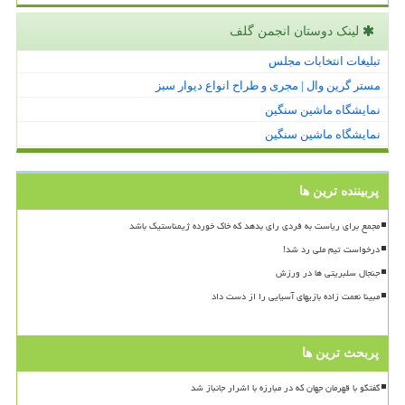
لینک دوستان انجمن گلف
تبلیغات انتخابات مجلس
مستر گرین وال | مجری و طراح انواع دیوار سبز
نمایشگاه ماشین سنگین
نمایشگاه ماشین سنگین
پربیننده ترین ها
مجمع برای ریاست به فردی رای بدهد که خاک خورده ژیمناستیک باشد
درخواست تیم ملی رد شد!
جنجال سلبریتی ها در ورزش
مبینا نعمت زاده بازیهای آسیایی را از دست داد
پربحث ترین ها
گفتگو با قهرمان جهان که در مبارزه با اشرار جانباز شد