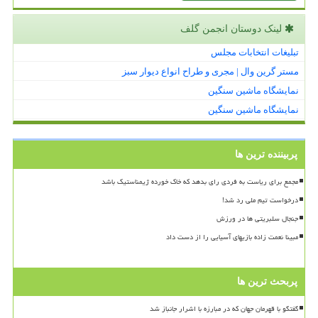
لینک دوستان انجمن گلف
تبلیغات انتخابات مجلس
مستر گرین وال | مجری و طراح انواع دیوار سبز
نمایشگاه ماشین سنگین
نمایشگاه ماشین سنگین
پربیننده ترین ها
مجمع برای ریاست به فردی رای بدهد که خاک خورده ژیمناستیک باشد
درخواست تیم ملی رد شد!
جنجال سلبریتی ها در ورزش
مبینا نعمت زاده بازیهای آسیایی را از دست داد
پربحث ترین ها
گفتگو با قهرمان جهان که در مبارزه با اشرار جانباز شد