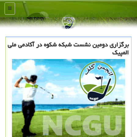
منو
برگزاری دومین نشست شبكه شكوه در آكادمی ملی
المپیك