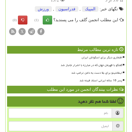
5.0
از
5
1572
تگهای خبر:
المپیك
,
فدراسیون
,
ورزش
این مطلب انجمن گلف را می پسندید؟
(0)
(1)
X
تازه ترین مطالب مرتبط
افتخاری دیگر برای اسکواش ایران
گفتگو با قهرمان جهان که در مبارزه با اشرار جانباز شد
اینفانتینو برای بقا دست به دامن ترامپ شد
پسر 16 ساله ایرانی استاد فیده شد
نظرات بینندگان انجمن در مورد این مطلب
لطفا شما هم
نظر دهید