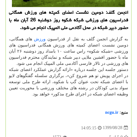
انجمن گلف: دومین نشست اعضای كمیته های ورزش همگانی
فدراسیون های ورزشی شبكه شكوه روز دوشنبه 26 آبان ماه با
حضور دبیر شبكه در محل آكادمی ملی المپیك انجام می شود.
به گزارش انجمن گلف به نقل از فدراسیون
ورزش
های همگانی،
دومین نشست اعضای کمیته های ورزش همگانی فدراسیون های
ورزشی «شبکه شکوه» راس ساعت ۱۰ بامداد روز دوشنبه ۲۶ آبان
ماه با حضور افشین ملایی دبیر شبکه و نمایندگان محترم فدراسیون
های ورزشی در تالار فارسی آکادمی ملی المپیک انجام می شود.
دستور جلسه این جلسه درباره «ارائه گزارش عملکرد اعضای شبکه
در اجرای پویش تو هم شروع کن»، برگزاری سلسله گفتگوهای لایو
با اعضای شبکه تحت عنوان گپ با شکوه، ارائه طرح ملی توسعه
سواد بدنی کودکان در رشته های مختلف ورزشی با محوریت تعیین
وظیفه اعضای شبکه در اجرای طرح مذکور» خواهد بود.
منبع:
ncgu.ir
1399/08/28
14:05:15