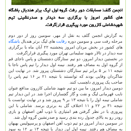
انجمن گلف: مسابقات دور رفت گروه اول لیگ برتر هندبال باشگاه
های كشور امروز با برگزاری سه دیدار و صدرنشینی تیم
شهیدشاملی كازرون مورد پیگیری قرار|گرفت.
به گزارش انجمن گلف به نقل از مهر، سومین روز از دور دوم
مرحله رفت سی و سومین دوره
رقابت
های لیگ برتر هندبال
باشگاه
های کشور در بخش مردان امروز پنجشنبه ۲۲ آبان ماه با برگزاری
سه دیدار در تالار شهید سلیمانی تهران مورد پیگیری قرار|گرفت.
در نخستین دیدار امروز، دو تیم ستارگان دشتستان و پاس ناجای قم
از گروه اول به مصاف هم رفتند. نیمه اول دیدار را تیم پاس ناجا با
نتیجه ۱۱ بر ۵ برابر تیم ستارگان دشتستان پیروز شد. در نهایت این
شاگردان وفایی بودند که توانستند با نتیجه ۲۱ بر ۱۶ تیم پاس را
صاحب یک پیروزی دلچسب کنند.
دومین دیدار امروز، ما بین دو تیم شهید شاملی کازرون مدافع عنوان
نایب قهرمانی لیگ و نفت و گاز گچساران اجرا شد. در این دیدار تیم
شاملی نیمه اول را با نتیجه ۱۳ بر ۹ پیروز شد و در نهایت توانست با
نتیجه ۳۱ بر ۲۲ و ۱۱ اختلاف گل به برتری برسد. شاملی با این
پیروزی با در نظر گرفتن هم امتیازی با ذوب آهن اصفهان و بازی
رودر رو به بالای جدول رده بندی رسید و صدرنشین گروه اول شد.
در سومین دیدار امروز دو تیم ذوب آهن اصفهان و پرسپولیس بهبهان
به مصاف هم رفتند. نیمه اول این دیدار با نتیجه ۱۳ بر ۱۲ به سود