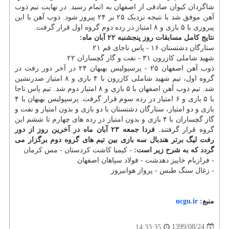
شاگردان کیوان صادقی از اصفهان به اتمام رسید. در نهایت تیم ذوب
آهن موفق شد با نتیجه نزدیک ۲۵ بر ۲۴ پیروز شود. ذوب آهن با این
پیروزی با ۵ بازی و ۸ امتیاز در رده دوم گروه اول قرار گرفت.
نتایج کامل مسابقات روز پنجشنبه ۲۲ آبان ماه:
ستارگان دشتستان ۱۶ - پاس ناجای قم ۲۱
شهید شاملی کازرون ۳۱ - نفت و گاز گچساران ۲۲
ذوب آهن اصفهان ۲۵ - پرسپولیس بهبهان ۲۴ در آخر دور رفت در
گروه اول، تیم شهید شاملی کازرون با ۴ بازی و ۸ امتیاز صدرنشین
شد. تیم ذوب آهن اصفهان با ۵ بازی و ۸ امتیاز دوم شد. تیم پاس ناجا
با ۵ بازی و ۶ امتیاز در رده سوم قرار گرفت. پرسپولیس بهبهان با ۴
بازی و دو امتیاز، ستارگان دشتستان با دو بازی و بدون امتیاز و نفت و
گاز گچساران با ۴ بازی و بدون امتیاز در رده های چهارم تا ششم این
گروه قرار گرفتند.
فردا جمعه ۲۳ آبان ماه در آخرین روز از دور
رفت لیگ برتر هندبال سه بازی بین تیم های گروه دوم برگزار می
گردد که به شرح زیر است:
- کیمیا کاشت کردستان - مس کرمان
- فرازبام خاییز دهدشت - فولاد سپاهان اصفهان
- زغال سنگ طبس - پرواز هوانیروز
منبع:
ncgu.ir
1399/08/24
14:33:35