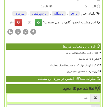
5.0
از
5
1956
تگهای خبر:
بازی
,
باشگاه
,
پرسپولیس
,
پیروزی
این مطلب انجمن گلف را می پسندید؟
(0)
(1)
X
تازه ترین مطالب مرتبط
افتخاری دیگر برای اسکواش ایران
توقع از تارتار بالاست
گفتگو با قهرمان جهان که در مبارزه با اشرار جانباز شد
آخرین فرصت استقلال به رضاییان
نظرات بینندگان انجمن در مورد این مطلب
لطفا شما هم
نظر دهید