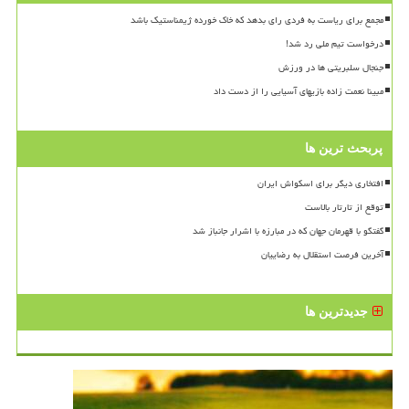
مجمع برای ریاست به فردی رای بدهد که خاک خورده ژیمناستیک باشد
درخواست تیم ملی رد شد!
جنجال سلبریتی ها در ورزش
مبینا نعمت زاده بازیهای آسیایی را از دست داد
پربحث ترین ها
افتخاری دیگر برای اسکواش ایران
توقع از تارتار بالاست
گفتگو با قهرمان جهان که در مبارزه با اشرار جانباز شد
آخرین فرصت استقلال به رضاییان
جدیدترین ها