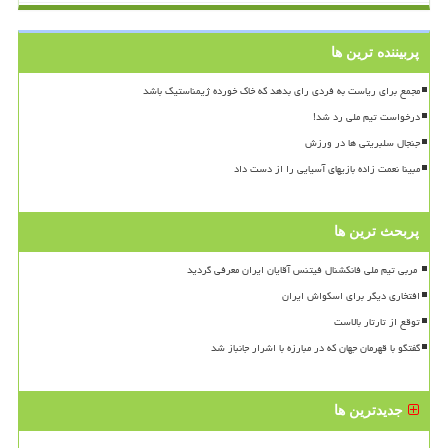
پربیننده ترین ها
مجمع برای ریاست به فردی رای بدهد که خاک خورده ژیمناستیک باشد
درخواست تیم ملی رد شد!
جنجال سلبریتی ها در ورزش
مبینا نعمت زاده بازیهای آسیایی را از دست داد
پربحث ترین ها
افتخاری دیگر برای اسکواش ایران
توقع از تارتار بالاست
گفتگو با قهرمان جهان که در مبارزه با اشرار جانباز شد
جدیدترین ها