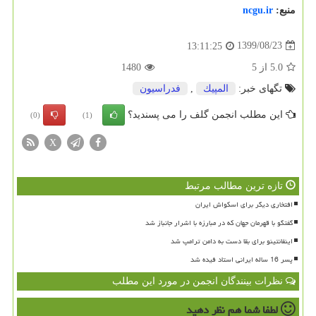
منبع:
ncgu.ir
1399/08/23
13:11:25
5.0
از
5
1480
تگهای خبر:
المپیك
,
فدراسیون
این مطلب انجمن گلف را می پسندید؟
(0)
(1)
X
تازه ترین مطالب مرتبط
افتخاری دیگر برای اسکواش ایران
گفتگو با قهرمان جهان که در مبارزه با اشرار جانباز شد
اینفانتینو برای بقا دست به دامن ترامپ شد
پسر 16 ساله ایرانی استاد فیده شد
نظرات بینندگان انجمن در مورد این مطلب
لطفا شما هم
نظر دهید