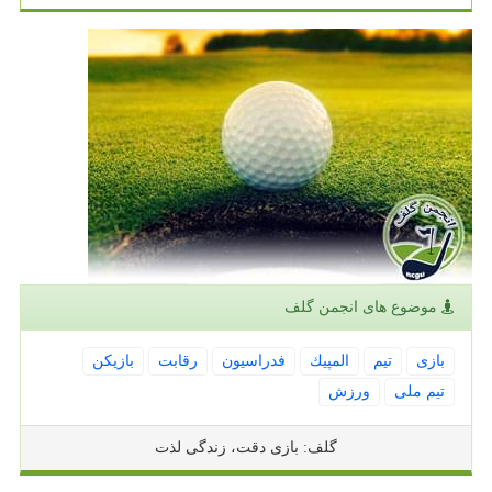
موضوع های انجمن گلف
بازی
تیم
المپیك
فدراسیون
رقابت
بازیكن
تیم ملی
ورزش
گلف: بازی دقت، زندگی لذت