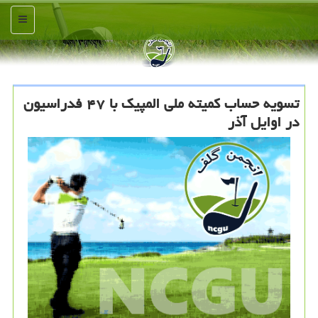
منو
تسویه حساب كمیته ملی المپیك با ۴۷ فدراسیون
در اوایل آذر