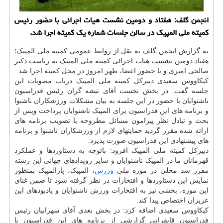
انجمن گلف: هفتاد و دومین نشست هیات اجرائی با حضور رئیس
كمیته ملی المپیك در سالن جلسات شماره یك كمیته اجرا شد.
به گزارش انجمن گلف به نقل از روابط عمومی کمیته ملی المپیک؛
هفتاد دومین نشست هیات اجرائی کمیته ملی المپیک به ریاست دکتر
صالحی امیری و با حضور اعضا، ظهر امروز در محل کمیته اجرا شد.
کیکاووس سعیدی دبیرکل کمیته ملی المپیک درباب مصوبات این
جلسه گفت: در بخش نخست آقای تیشه گران رئیس فدراسیون
ناشنوایان با حضور در این جلسه به بیان مشکلات ورزشکاران ناشنوا
و برنامه های این فدراسیون برای المپیک ناشنوایان پرداخت وپس از
بحث و تبادل نظر پیرامون مسائل مطروحه با تصویب برنامه های
ارائه شده مقرر گردید حمایتهای لازم از ورزشکاران ناشنوا و برنامه
های پیشنهادی این فدراسیون صورت پذیرد.
دبیرکل کمیته ملی المپیک افزود: باتوجه به دستاوردها و عملکرد
قهرمانان ما در المپیک ناشنوایان و سایر رویدادهای جهانی این رشته
مقرر شد محلی در موزه ملی
ورزش
، المپیک، پارالمپیک بمنظور
نمایش این دستاوردها و افتخارات در نظر گرفته شود تا ضمن غنای
این موزه، بخشی نیز به افتخارات ورزش ناشنوایان و یادبودهای این
عزیزان اختصاص پیدا کند.
کیکاووس سعیدی اضافه کرد: در بخش بعدی آقای سهرابیان رئیس
فدراسیون قایقرانی گزارشی از برنامه های این فدراسیون با