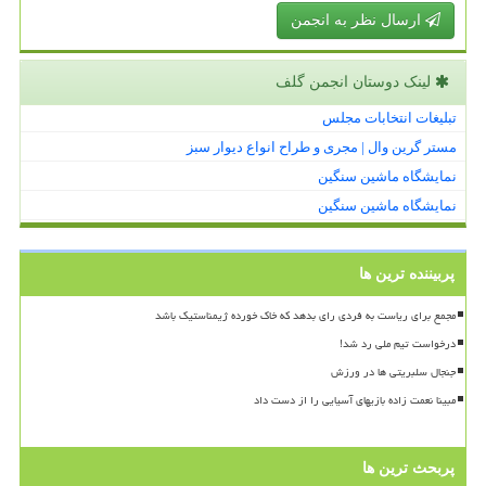
ارسال نظر به انجمن
لینک دوستان انجمن گلف
تبلیغات انتخابات مجلس
مستر گرین وال | مجری و طراح انواع دیوار سبز
نمایشگاه ماشین سنگین
نمایشگاه ماشین سنگین
پربیننده ترین ها
مجمع برای ریاست به فردی رای بدهد که خاک خورده ژیمناستیک باشد
درخواست تیم ملی رد شد!
جنجال سلبریتی ها در ورزش
مبینا نعمت زاده بازیهای آسیایی را از دست داد
پربحث ترین ها