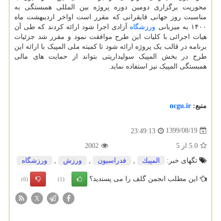
محوریت برگزاری دومین دوره پروژه بین المللی همبستگی به
مناسبت روز جهانی قایقرانی که مقرر است اواخر اردیبهشت ماه
۱۴۰۰ به میزبانی
ورزشگاه
آزادی اجرا شود ارائه کردند که طی آن
هیات اجرائی با کلیات این طرح موافقت نمود و مقرر شد جزئیات
برنامه در قالب یک پروژه ارائه شود تا کمیته ملی المپیک با ارائه این
طرح در بخش المپیک سولیداریتی بتواند از حمایت های مالی
همبستگی المپیک نیز استفاده نماید.
منبع:
ncgu.ir
1399/08/19
23:49:13
5.0
از
5
2002
تگهای خبر:
المپیك
,
فدراسیون
,
ورزش
,
ورزشگاه
این مطلب انجمن گلف را می پسندید؟
(0)
(1)
X