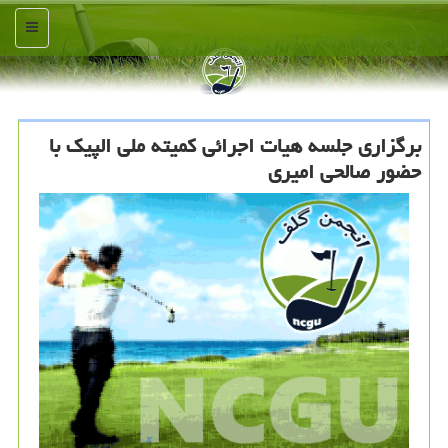
منو
برگزاری جلسه هیات اجرائی كمیته ملی الپیك با
حضور صالحی امیری