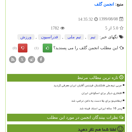
منبع:
انجمن گلف
1399/08/08
14:35:32
5.0
از
5
1782
تگهای خبر:
تیم
,
تیم ملی
,
فدراسیون
,
ورزش
این مطلب انجمن گلف را می پسندید؟
(0)
(1)
X
تازه ترین مطالب مرتبط
افتخاری دیگر برای اسکواش ایران
اینفانتینو برای بقا دست به دامن ترامپ شد
پسر 16 ساله ایرانی استاد فیده شد
نظرات بینندگان انجمن در مورد این مطلب
لطفا شما هم
نظر دهید