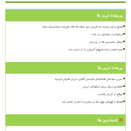
پربیننده ترین ها
مجمع برای ریاست به فردی رای بدهد که خاک خورده ژیمناستیک باشد
درخواست تیم ملی رد شد!
جنجال سلبریتی ها در ورزش
مبینا نعمت زاده بازیهای آسیایی را از دست داد
پربحث ترین ها
افتخاری دیگر برای اسکواش ایران
توقع از تارتار بالاست
گفتگو با قهرمان جهان که در مبارزه با اشرار جانباز شد
جدیدترین ها