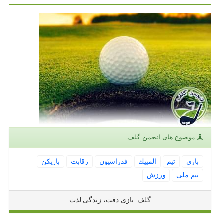
موضوع های انجمن گلف
بازی
تیم
المپیك
فدراسیون
رقابت
بازیكن
تیم ملی
ورزش
گلف: بازی دقت، زندگی لذت