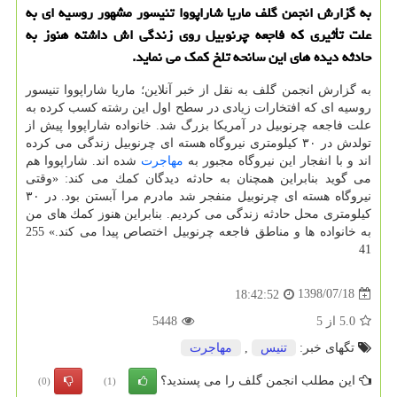
به گزارش انجمن گلف ماریا شاراپووا تنیسور مشهور روسیه ای به
علت تأثیری كه فاجعه چرنوبیل روی زندگی اش داشته هنوز به
حادثه دیده های این سانحه تلخ كمك می نماید.
به گزارش انجمن گلف به نقل از خبر آنلاین؛
ماریا شاراپووا تنیسور
روسیه ای كه افتخارات زیادی در سطح اول این رشته كسب كرده به
علت فاجعه چرنوبیل در آمریكا بزرگ شد. خانواده شاراپووا پیش از
تولدش در ۳۰ كیلومتری نیروگاه هسته ای چرنوبیل زندگی می كرده
اند و با انفجار این نیروگاه مجبور به
مهاجرت
شده اند. شاراپووا هم
می گوید بنابراین همچنان به حادثه دیدگان كمك می كند: «وقتی
نیروگاه هسته ای چرنوبیل منفجر شد مادرم مرا آبستن بود. در ۳۰
كیلومتری محل حادثه زندگی می كردیم. بنابراین هنوز كمك های من
به خانواده ها و مناطق فاجعه چرنوبیل اختصاص پیدا می كند.» 255
41
1398/07/18
18:42:52
5.0
از
5
5448
تگهای خبر:
تنیس
,
مهاجرت
این مطلب انجمن گلف را می پسندید؟
(0)
(1)