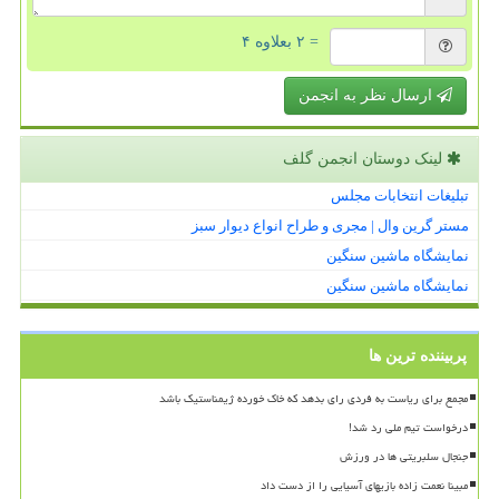
= ۲ بعلاوه ۴
ارسال نظر به انجمن
لینک دوستان انجمن گلف
تبلیغات انتخابات مجلس
مستر گرین وال | مجری و طراح انواع دیوار سبز
نمایشگاه ماشین سنگین
نمایشگاه ماشین سنگین
پربیننده ترین ها
مجمع برای ریاست به فردی رای بدهد که خاک خورده ژیمناستیک باشد
درخواست تیم ملی رد شد!
جنجال سلبریتی ها در ورزش
مبینا نعمت زاده بازیهای آسیایی را از دست داد