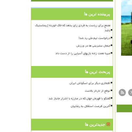
پربیننده ترین ها
مجمع برای ریاست به فردی رای بدهد که خاک خورده ژیمناستیک
باشد
درخواست تیم ملی رد شد!
جنجال سلبریتی ها در ورزش
مبینا نعمت زاده بازیهای آسیایی را از دست داد
پربحث ترین ها
افتخاری دیگر برای اسکواش ایران
توقع از تارتار بالاست
گفتگو با قهرمان جهان که در مبارزه با اشرار جانباز شد
آخرین فرصت استقلال به رضاییان
جدیدترین ها