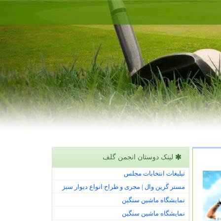
لینک دوستان انجمن گلف
تبلیغات انتخابات مجلس
مستر گرین وال | مجری و طراح انواع دیوار سبز
نمایشگاه ماشین سنگین
نمایشگاه ماشین سنگین