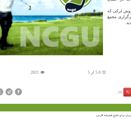
وروش لرکی که
برگزاری مجمع
د.
5.0
از
5
2021
X
(0)
ران برای خلیج همیشه فارس