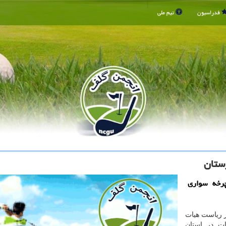
فدراسیون
تیم ملی
ستان
رخه سواری
ز ریاست هیات
ت در استان