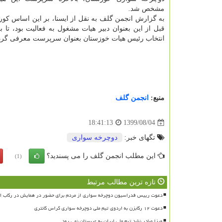
مشخص شد.
به گزارش انجمن گلف به نقل از ایسنا، بر این اساس ک
قبل از این بعنوان دبیر هیات مشغول به فعالیت بود، تا 
انتخاب رئیس هیات خوزستان بعنوان سرپرست معرفی گردی
منبع:
انجمن گلف
1399/08/04
18:41:13
تگهای خبر:
دوچرخه سواری
این مطلب انجمن گلف را می پسندید؟
(1)
تازه ترین مطالب مرتبط
دعوت رییس فدراسیون دوچرخه سواری از مردم برای حضور در همایش در رکاب ای
دعوت ۱۲ رکابزن به اردوی تیم ملی دوچرخه سواری کراس کانتری
ویزا صادر نشد تیم ملی ایران به عربستان نمی رود