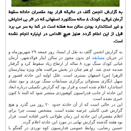
به گزارش انجمن گلف در حالیكه قرار بود مقصران حادثه سقوط
آرمان غیاثی، كودك ۸ ساله سنگنورد اصفهانی كه در اثر بی احتیاطی
و غیر استاندارد بودن سالن سه هفته است در كما به سر می برد
قبل از این اعلام گردد هنوز هیچ اقدامی در اینباره انجام نشده
است.
به گزارش انجمن گلف به نقل از ایسنا، روز جمعه ۲۹ شهریورماه و
در جریان
مسابقه
ای بدون مجوز در سالن ایثار فولادشهر، آرمان
غیاثی كودك سنگ نورد ۸ ساله از ارتفاع زیاد سقوط كرد و گرفتار
صدمه جدی شد. او هم چنان در بخش مراقبت های ویژه بیمارستان
الزهرا (س) اصفهان بستری است. علل اولیه این حادثه قصور و
سهل انگاری مسئولان برگزاری مسابقات سنگ نوردی و نبود تشك
استاندارد اعلام شده است و قرار بود كه گزارش تكمیلی درباره ابعاد
این حادثه از جانب فدراسیون كوهنوردی منتشر شود كه البته تا كنون
خبری نشده است.
این در حالی است كه از آن حادثه حدود ۲۰ روز می گذرد و هیچ
گزارش فنی كاملی عرضه نشده است. مشخص نیست چرا برای
اعلام مقصران این حادثه این زمان طولانی تاخیر افتاده است. قرار
بود هفته گذشته گزارش نهایی در مورد این حادثه اعلام گردد.
حسین رضایی، روابط عمومی فدارسیون كوه نوردی در گفتگو با