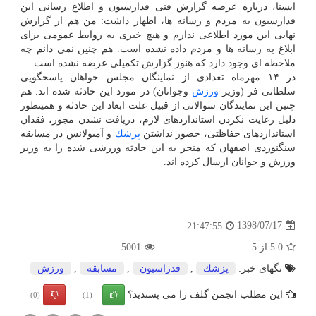
ایسنا، درباره عرضه گزارش فنی فدارسیون و اطلاع رسانی این
فدارسیون به مردم و رسانه ها، اظهار داشت: من هم از گزارش
نهایی این مورد اطلاعی ندارم و هیچ خبری به روابط عمومی برای
ابلاغ به رسانه ها و مردم داده نشده است. هم چنین نمی دانم چه
ملاحظه ای وجود دارد كه هنوز گزارش تكمیلی عرضه نشده است.
در ۱۴ مهرماه تعدادی از نماینگان مجلس خواهان پاسخگویی
سلطانی فر (وزیر
ورزش
وجوانان) در مورد این حادثه شده اند. هم
چنین این نمایندگان سوالاتی از قبیل علت ابعاد این حادثه و همینطور
دلیل رعایت نكردن استانداردهای لازم، دریافت نشدن مجوز، فقدان
استانداردهای حفاظتی، حضور نداشتن
پزشك
و آمبولانس در مسابقه
سنگنوردی اصفهان كه منجر به این حادثه ورزشی شده را به وزیر
ورزش و جوانان ارسال كرده اند.
1398/07/17
21:47:55
5.0
از
5
5001
تگهای خبر:
پزشك
,
فدراسیون
,
مسابقه
,
ورزش
این مطلب انجمن گلف را می پسندید؟
(0)
(1)