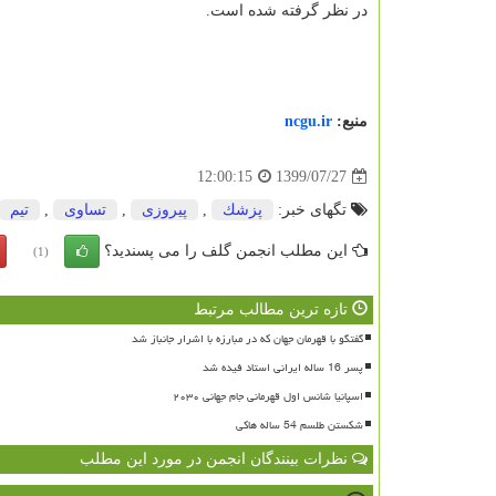
در نظر گرفته شده است.
منبع:
ncgu.ir
1399/07/27
12:00:15
تگهای خبر:
پزشك
,
پیروزی
,
تساوی
,
تیم
این مطلب انجمن گلف را می پسندید؟
(1)
تازه ترین مطالب مرتبط
گفتگو با قهرمان جهان که در مبارزه با اشرار جانباز شد
پسر 16 ساله ایرانی استاد فیده شد
اسپانیا شانس اول قهرمانی جام جهانی ۲۰۳۰
شکستن طلسم 54 ساله هاکی
نظرات بینندگان انجمن در مورد این مطلب