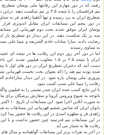
رفتند که در دور چهارم این رقابتها ملی پوشان شطرنج ای
تیم قزاقستان را با نتیجه ۳.۵ بر نیم شکست دهند.
شطرنج ایران به برد رسیده و تنها آناهیتا زاهدی فر به تسا
در دور پنجم این مسابقات ایران مقابل اندونزی قرار
پوشان ایران موفق شدند بخت دوم قهرمانی این مسابقات
سه بر یک شکست دهند. در این دیدار دو شطرنج باز ایر
رضایت دادند. سارا سادات خادم الشریعه و مبینا علی نسب 
به تساوی رسیدند.
اما در دور آخر روز دوم این رقابت ها در نتیجه ای عج
ایران با نتیجه ۲.۵ بر ۱.۵ مغلوب فیلیپین شدند.
دست آمد که دختران شطرنج ایران در دور های اول تا پنج
شده بودند تیم هند را (که بعنوان بخت نخست قهرمانی شن
پیروزی ملی پوشان پاره شود. در این دیدار ساراخادم ا
رقابت را مبینا علی نسب کسب نمود.
با این نتایج کسب شده ایران صدر نشینی را به فیلیپین واگ
به صورت آنلاین اجرا شود. این مسابقات از تاریخ ۱۰ اکتبر (۱۹ مهر) با حضور ۳۸ تیم در بخش مردان و ۳۲ تیم در بخش زنان در حال پیگیری است.
بانوان ایران که شانس ششم قهرمانی این مسابقات به شمار 
زاهدی فر و مطهره اسدی در این رقابت ها حضور پیدا کردن
در این مسابقات تیم قدرتمند چین حضور نداشت و با ای
رقابت ها به شمار می آید.