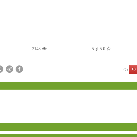
5.0
از
5
2143
X
(0)