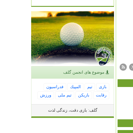
موضوع های انجمن گلف
بازی
تیم
المپیك
فدراسیون
رقابت
بازیكن
تیم ملی
ورزش
گلف: بازی دقت، زندگی لذت