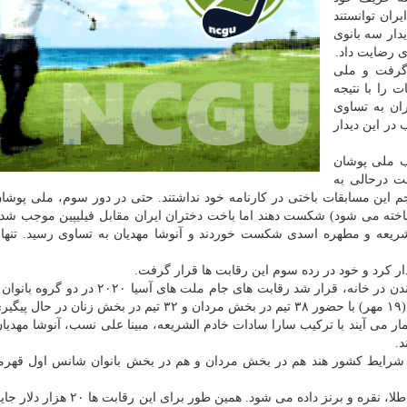
ران توانستند
 دراین دیدار سه بانوی
وی رضایت داد.
 گرفت و ملی
 را با نتیجه
ان به تساوی
در این دیدار
یب ملی پوشان
 این باخت درحالی به
م این مسابقات باختی در کارنامه خود نداشتند. حتی در دور سوم، ملی پوش
اخته می شود) شکست دهند اما باخت دختران ایران مقابل فیلیپین موجب شد 
لشریعه و مطهره اسدی شکست خوردند و آنوشا مهدیان به تساوی رسید. تنها 
ذار کرد و خود در رده سوم این رقابت ها قرار گرفت.
باتوجه به شیوع ویروس کرونا و سفارش پزشکان برای ماندن در خانه، قرار شد رقابت های جام ملت ها
می آیند با ترکیب سارا سادات خادم الشریعه، مبینا علی نسب، آنوشا مهدیان، 
د.
ن شرایط کشور هند هم در بخش مردان و هم در بخش بانوان شانس اول قهرما
در آخر به نفرات برتر این مسابقات گواهینامه و مدال های طلا، نقره و برنز داده می شود. 