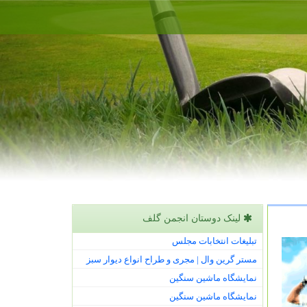
لینک دوستان انجمن گلف
تبلیغات انتخابات مجلس
مستر گرین وال | مجری و طراح انواع دیوار سبز
نمایشگاه ماشین سنگین
نمایشگاه ماشین سنگین