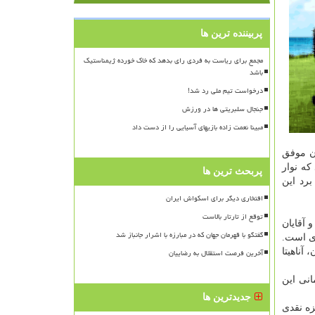
پربیننده ترین ها
مجمع برای ریاست به فردی رای بدهد که خاک خورده ژیمناستیک
باشد
درخواست تیم ملی رد شد!
جنجال سلبریتی ها در ورزش
مبینا نعمت زاده بازیهای آسیایی را از دست داد
ان موفق
که نوار
پربحث ترین ها
برد این
افتخاری دیگر برای اسکواش ایران
توقع از تارتار بالاست
ی آسیا ۲۰۲۰ در دو گروه بانوان و آقایان
گفتگو با قهرمان جهان که در مبارزه با اشرار جانباز شد
آناهیتا
آخرین فرصت استقلال به رضاییان
نی این
جدیدترین ها
همین طور برای این رقابت ها ۲۰ هزار دلار جایزه نقدی