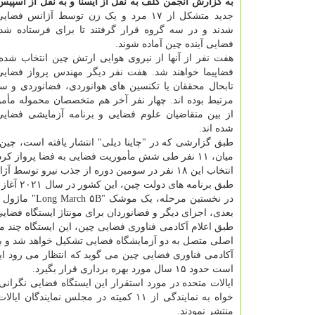
به گزارش انجمن گلف به نقل از ایسنا و به نقل از اسپی
جدید متشکل از ۱۷ مرد و یک زن توسط آژانس ف
شدند و در سه گروه قرار گرفتند تا برای فرستاده شدن
فضایی آینده چین آماده شوند.
هفت نفر از آنها از نیروی هوایی ارتش چین انتخاب شده ا
فضاپیما خواهند شد. هفت نفر دیگر مهندس پرواز فضای
تابحال محققان یا تکنسین های هوانوردی، فضانوردی و سا
مرتبط بوده اند. چهار نفر آخر هم متخصصان محموله مأم
از بین متقاضیان علوم فضایی و برنامه آزمایشی فضایی
شده اند.
میان، ۱۱ نفر طی شش مأموریت فضایی به فضا پرواز کرده اند.
انتخاب این ۱۸ نفر در سومین دوره از جذب نیرو توسط آژانس فضایی چین از آوریل ۲۰۱۸ از بین تقریباً ۲۵۰۰ متقاضی شروع شد.
طبق برنامه های دولت چین، این کشور در سال ۲۰۲۱ آغاز به مونتاژ نخستین ایستگاه فضایی سرنشین دار کامل خود خواهد نمود.
بعدی، اجزای دیگر و فضانوردان برای مونتاژ ایستگاه فضا
اصلی متصل به دو آزمایشگاه فضایی تشکیل خواهد شد و بیشتر از ۹۹ تن وزن خو
است حدود ۱۵ سال مورد بهره برداری قرار بگیرد.
خواه به نمایندگی از ۱۱ کمیته در مجلس
منتشر نمودند.