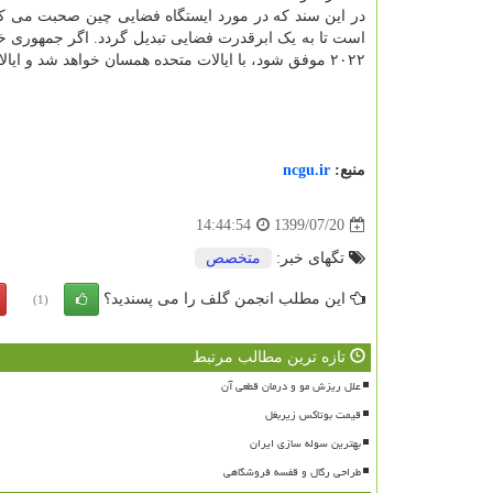
در این سند که در مورد ایستگاه فضایی چین صحبت می ک
است تا به یک ابرقدرت فضایی تبدیل گردد. اگر جمهوری خ
۲۰۲۲ موفق شود، با ایالات متحده همسان خواهد شد و ایالات متحده باید نگران نوآوری های فناورانه و نقش رهبری چین در فضا باشد.
منبع:
ncgu.ir
1399/07/20
14:44:54
تگهای خبر:
متخصص
این مطلب انجمن گلف را می پسندید؟
(1)
تازه ترین مطالب مرتبط
علل ریزش مو و درمان قطعی آن
قیمت بوتاکس زیربغل
بهترین سوله سازی ایران
طراحی رگال و قفسه فروشگاهی