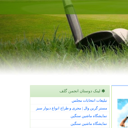
لینک دوستان انجمن گلف
تبلیغات انتخابات مجلس
مستر گرین وال | مجری و طراح انواع دیوار سبز
نمایشگاه ماشین سنگین
نمایشگاه ماشین سنگین