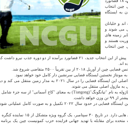
س،
۱۸ فضانورد
ضایی چین انتخاب
 به ایستگاه
ند و خلبانان
ی می شوند و
یر زمینه های
وریت هستند و
 چین انتخاب
طبق گزارشی که در "چاینا دیلی" انتشار یافته است، چین پیش از این انتخاب جدید، ۲۱ فضانورد برآمده از دو دوره جذب ن
در نخستین مرحله، یک موشک "Long March ۵B" ماژول اصلی این ایستگاه فضایی را در سال ۲۰۲۱ به مدار زمین 
یی به ماژول اصلی منتقل می شوند.
طبق اعلام آکادمی فناوری فضایی چین، این ایستگاه چند ماژوله به نام "تیانگونگ"(Tiangong) به معنای "کاخ آسمانی" از
اهد داشت.
آکادمی فناوری فضایی چین می گوید که انتظار می رود این ایستگاه فضایی در حدود سال ۲۰۲۲ تکمیل و به صورت کا
ایالات متحده در مورد استقرار این ایستگاه فضایی نگرانی هایی دارد. در تاریخ ۳۰ سپتامبر، 
 نمایندگان ایالات متحده برای مقابله با تهدید جهانی فزاینده حزب کمونیست چین یک برنامه