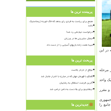
پربیننده ترین ها
مجمع برای ریاست به فردی رای بدهد که خاک خورده ژیمناستیک
باشد
درخواست تیم ملی رد شد!
جنجال سلبریتی ها در ورزش
مبینا نعمت زاده بازیهای آسیایی را از دست داد
یرو داشت که در این
پربحث ترین ها
توقع از تارتار بالاست
منتقل می کند و در مرحله
گفتگو با قهرمان جهان که در مبارزه با اشرار جانباز شد
 سه جزء شامل یک واحد
آخرین فرصت استقلال به رضاییان
اینفانتینو برای بقا دست به دامن ترامپ شد
مل عملیاتی شود و مقرر
یک گروه ویژه متشکل از ۱۵ نماینده کنگره جمهوری
 جامع را
جدیدترین ها