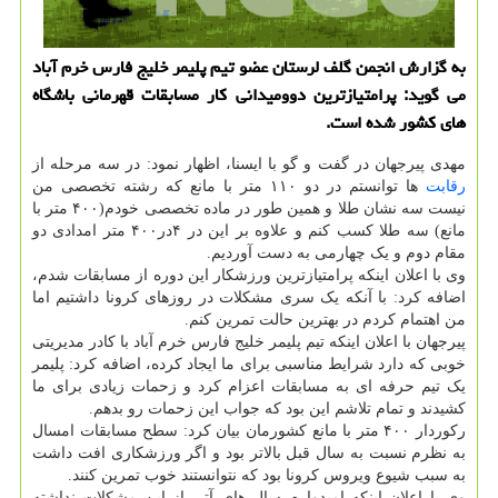
به گزارش انجمن گلف لرستان عضو تیم پلیمر خلیج فارس خرم آباد
می گوید: پرامتیازترین دوومیدانی كار مسابقات قهرمانی باشگاه
های كشور شده است.
مهدی پیرجهان در گفت و گو با ایسنا، اظهار نمود: در سه مرحله از
رقابت
ها توانستم در دو ۱۱۰ متر با مانع که رشته تخصصی من
نیست سه نشان طلا و همین طور در ماده تخصصی خودم(۴۰۰ متر با
مانع) سه طلا کسب کنم و علاوه بر این در ۴در۴۰۰ متر امدادی دو
مقام دوم و یک چهارمی به دست آوردیم.
وی با اعلان اینکه پرامتیازترین ورزشکار این دوره از مسابقات شدم،
اضافه کرد: با آنکه یک سری مشکلات در روزهای کرونا داشتیم اما
من اهتمام کردم در بهترین حالت تمرین کنم.
پیرجهان با اعلان اینکه تیم پلیمر خلیج فارس خرم آباد با کادر مدیریتی
خوبی که دارد شرایط مناسبی برای ما ایجاد کرده، اضافه کرد: پلیمر
یک تیم حرفه ای به مسابقات اعزام کرد و زحمات زیادی برای ما
کشیدند و تمام تلاشم این بود که جواب این زحمات رو بدهم.
رکوردار ۴۰۰ متر با مانع کشورمان بیان کرد: سطح مسابقات امسال
به نظرم نسبت به سال قبل بالاتر بود و اگر ورزشکاری افت داشت
به سبب شیوع ویروس کرونا بود که نتوانستند خوب تمرین کنند.
وی با اعلان اینکه امیدوارم سال های آتی از این مشکلات نداشته