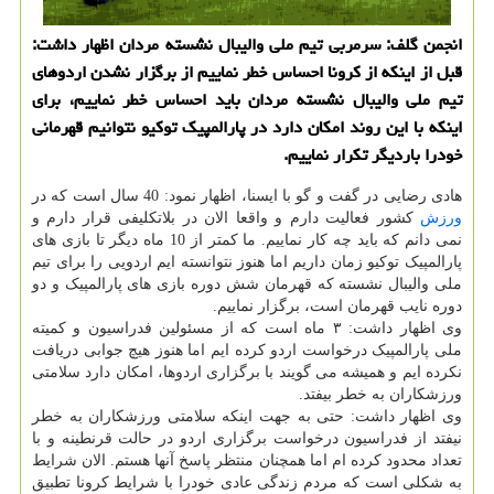
انجمن گلف: سرمربی تیم ملی والیبال نشسته مردان اظهار داشت:
قبل از اینكه از كرونا احساس خطر نماییم از برگزار نشدن اردوهای
تیم ملی والیبال نشسته مردان باید احساس خطر نماییم، برای
اینكه با این روند امكان دارد در پارالمپیك توكیو نتوانیم قهرمانی
خودرا باردیگر تكرار نماییم.
هادی رضایی در گفت و گو با ایسنا، اظهار نمود: 40 سال است که در
ورزش
کشور فعالیت دارم و واقعا الان در بلاتکلیفی قرار دارم و
نمی دانم که باید چه کار نماییم. ما کمتر از 10 ماه دیگر تا بازی های
پارالمپیک توکیو زمان داریم اما هنوز نتوانسته ایم اردویی را برای تیم
ملی والیبال نشسته که قهرمان شش دوره بازی های پارالمپیک و دو
دوره نایب قهرمان است، برگزار نماییم.
وی اظهار داشت: ۳ ماه است که از مسئولین فدراسیون و کمیته
ملی پارالمپیک درخواست اردو کرده ایم اما هنوز هیچ جوابی دریافت
نکرده ایم و همیشه می گویند با برگزاری اردوها، امکان دارد سلامتی
ورزشکاران به خطر بیفتد.
وی اظهار داشت: حتی به جهت اینکه سلامتی ورزشکاران به خطر
نیفتد از فدراسیون درخواست برگزاری اردو در حالت قرنطینه و با
تعداد محدود کرده ام اما همچنان منتظر پاسخ آنها هستم. الان شرایط
به شکلی است که مردم زندگی عادی خودرا با شرایط کرونا تطبیق