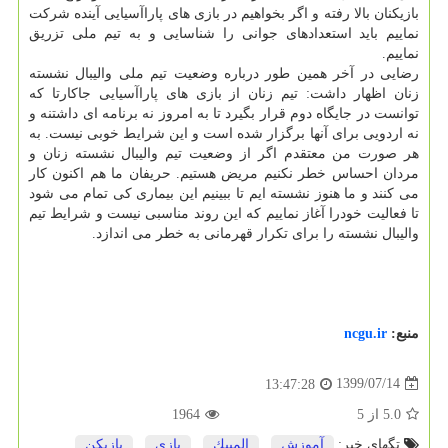
بازیکنان بالا رفته و اگر بخواهیم در بازی های پاراآسیایی آینده شرکت
نماییم باید استعدادهای جوانی را شناسایی و به تیم ملی تزریق
نماییم.
رضایی در آخر همین طور درباره وضعیت تیم ملی والیبال نشسته
زنان اظهار داشت: تیم زنان از بازی های پاراآسیایی جاکارتا که
توانست در جایگاه دوم قرار بگیرد تا به امروز نه برنامه ای داشتنه و
نه اردویی برای آنها برگزار شده است و این شرایط خوبی نیست. به
هر صورت من معتقدم اگر از وضعیت تیم والیبال نشسته زنان و
مردان احساس خطر نکنیم مریض هستیم. حریفان ما هم اکنون کار
می کنند و ما هنوز نشسته ایم تا ببینیم این بیماری کی تمام می شود
تا فعالیت خودرا آغاز نماییم که این روند مناسبی نیست و شرایط تیم
والیبال نشسته را برای تکرار قهرمانی به خطر می اندازد.
منبع:
ncgu.ir
1399/07/14
13:47:28
5.0
از
5
1964
تگهای خبر:
آموزش
,
المپیك
,
بازی
,
بازیكن