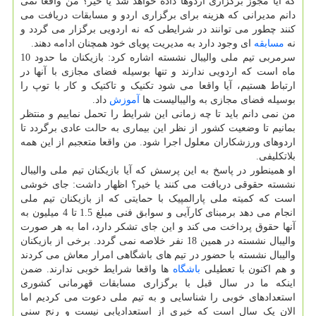
که آیا مجوز برگزاری اردوها داده خواهد شد یا خیر؟ من واقعا نمی
دانم مدیرانی که هزینه برای برگزاری اردو و مسابقات دریافت می
کنند چطور می توانند در شرایطی که نه اردویی برگزار می گردد و
نه
مسابقه
ای وجود دارد به مدیریت پویای خود همچنان ادامه دهند.
سرمربی تیم ملی والیبال نشسته اشاره کرد: بازیکنان ما حدود 10
ماه است که اردویی ندارند و تنها بوسیله فضای مجازی با آنها در
ارتباط هستیم، آیا واقعا می شود تکنیک و تاکتیک و کار با توپ را
بوسیله فضای مجازی به والیبالیست ها
آموزش
داد.
من نمی دانم باید تا چه زمانی این شرایط را تحمل نماییم و منتظر
بمانیم تا وضعیت کشور از نظر این بیماری به حالت عادی برگردد تا
اردوهای ورزشکاران معلول اجرا شود. من واقعا متعجبم از این همه
بلاتکلیفی.
او همینطور در پاسخ به این پرسش که آیا بازیکنان تیم ملی والیبال
نشسته حقوقی دریافت می کنند یا خیر؟ اظهار داشت: جای خوشی
است که کمیته ملی پارالمپیک با حمایتی که از بازیکنان تیم ملی
انجام می دهد برمبنای کارآیی و سوابق فنی مبلغ 1.5 تا 4 میلیون به
آنها حقوق پرداخت می کند و این جای تشکر دارد، اما به هر صورت
والیبال نشسته در همین 18 نفر خلاصه نمی گردد. برخی از بازیکنان
والیبال نشسته با حضور در تیم های باشگاهی امرار معاش می کردند
و هم اکنون با تعطیلی
باشگاه
ها واقعا شرایط خوبی ندارند. ضمن
اینکه ما در سال قبل با برگزاری مسابقات قهرمانی کشوری
استعدادهای خوبی را شناسایی و به تیم ملی دعوت می کردیم اما
الان یک سال است که خبری از استعدادیابی نیست و رنج سنی