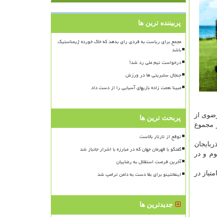
پربیننده ترین ها
مجمع برای ریاست به فردی رای بدهد که خاک خورده ژیمناستیک
باشد
درخواست تیم ملی رد شد!
جنجال سلبریتی ها در ورزش
مبینا نعمت زاده بازیهای آسیایی را از دست داد
اد، حسین رضوی از
پربحث ترین ها
 ۵: ۰۱.۵۶۶ دقیقه سوم شد و در مجموع
توقع از تارتار بالاست
ه از آذربایجان
گفتگو با قهرمان جهان که در مبارزه با اشرار جانباز شد
ت و صالح برقمدی از اردبیل با زمان ۴: ۲۴.۰۲۷ دقیقه سوم و در
آخرین فرصت استقلال به رضاییان
یم تهران با ۲۲ امتیاز به مقام قهرمانی دست پیدا کرد، تیم زنجان با ۲۰ امتیاز نائب قهرمان شد و تیم تهران توابع با ۱۷ امتیاز در
اینفانتینو برای بقا دست به دامن ترامپ شد
جدیدترین ها