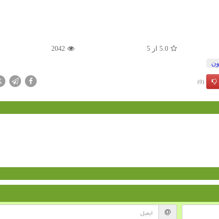
5.0
از
5
2042
ون
X
(0)