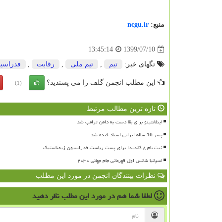
منبع:
ncgu.ir
1399/07/10
13:45:14
تگهای خبر:
تیم
,
تیم ملی
,
رقابت
,
فدراسی
این مطلب انجمن گلف را می پسندید؟
(1)
تازه ترین مطالب مرتبط
اینفانتینو برای بقا دست به دامن ترامپ شد
پسر 16 ساله ایرانی استاد فیده شد
ثبت نام ۸ کاندیدا برای پست ریاست فدراسیون ژیمناستیک
اسپانیا شانس اول قهرمانی جام جهانی ۲۰۳۰
نظرات بینندگان انجمن در مورد این مطلب
لطفا شما هم
در مورد این مطلب
نظر دهید