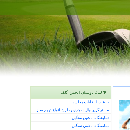
لینک دوستان انجمن گلف
تبلیغات انتخابات مجلس
مستر گرین وال | مجری و طراح انواع دیوار سبز
نمایشگاه ماشین سنگین
نمایشگاه ماشین سنگین